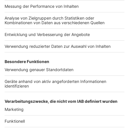
Impressum
Newsletter
Nutzungsbedingungen
Kontakt
Jobs
Studio-Hotline
Presse
Verkehrs-Hotline
Werben
Archiv
ANTENNE BAYERN GROUP
Stiftung ANTENNE BAYERN
hilft
Teilnahmebedingungen
Grounding Page ANTENNE
BAYERN