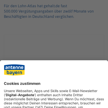
Für den Lohn-Atlas hat gehalt.de fast
500.000 Vergütungsangaben über zwölf Monate von
Beschäftigten in Deutschland verglichen.