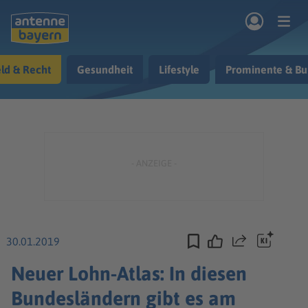
Zum Hauptinhalt springen
ld & Recht
Gesundheit
Lifestyle
Prominente & Bu
rogramm
Musik & Radio
Podcasts
Nachrichten
Ratgeber
Kontakt
30.01.2019
Teilen
Neuer Lohn-Atlas: In diesen
Bundesländern gibt es am