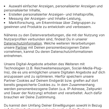
Kontaktformular
Sprachnachricht
Audiotitel - ANTENNE BAYERN Live
ANTENNE BAYERN
Live
Unser Webradio mit
Bayerns bester Musik!
Bayerns beste Musik
Gerade läuft:
Opalite
-
Taylor Swift