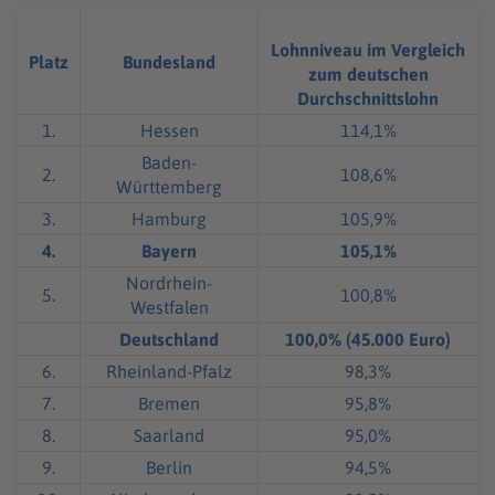
Lohnniveau im Vergleich
Platz
Bundesland
zum deutschen
Durchschnittslohn
1.
Hessen
114,1%
Baden-
2.
108,6%
Württemberg
3.
Hamburg
105,9%
4.
Bayern
105,1%
Nordrhein-
5.
100,8%
Westfalen
Deutschland
100,0% (45.000 Euro)
6.
Rheinland-Pfalz
98,3%
7.
Bremen
95,8%
8.
Saarland
95,0%
9.
Berlin
94,5%