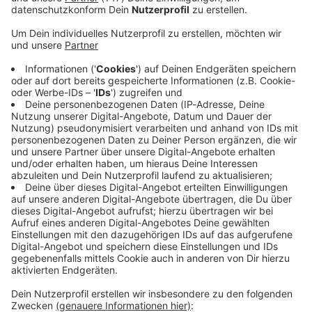
Immer auf dem Laufenden
bleiben!
Verpass' nichts mehr - mit unserem kostenlosen
ANTENNE BAYERN Newsletter. Ob Nachrichten,
Lifestyle oder unsere neuesten Aktionen - wir
informieren dich.
Zum Newsletter anmelden
Du möchtest uns etwas sagen?
Studio Hotline