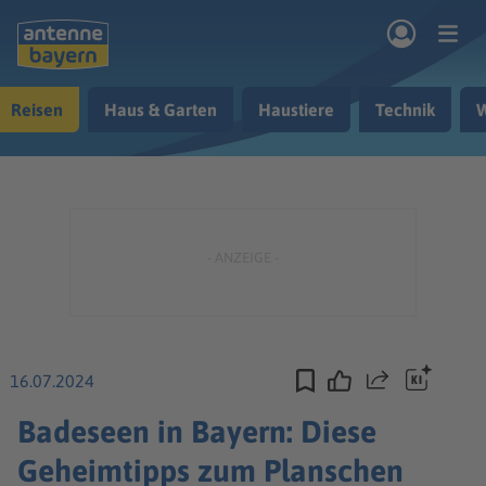
Zum Hauptinhalt springen
Reisen
Haus & Garten
Haustiere
Technik
W
rogramm
Musik & Radio
Podcasts
Nachrichten
Ratgeber
Kontakt
16.07.2024
Teilen
Badeseen in Bayern: Diese
Geheimtipps zum Planschen