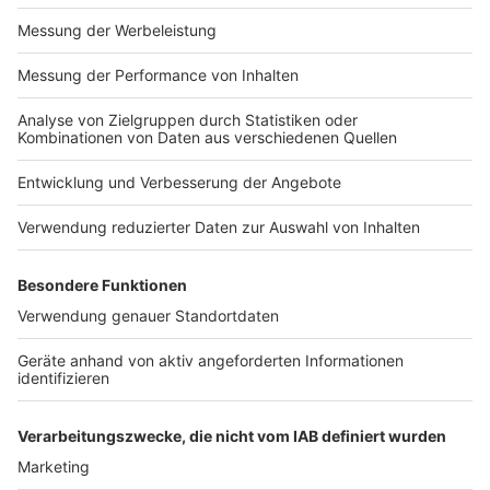
Impressum
Newsletter
Nutzungsbedingungen
Kontakt
Jobs
Studio-Hotline
Presse
Verkehrs-Hotline
Werben
Archiv
ANTENNE BAYERN GROUP
Stiftung ANTENNE BAYERN
hilft
Teilnahmebedingungen