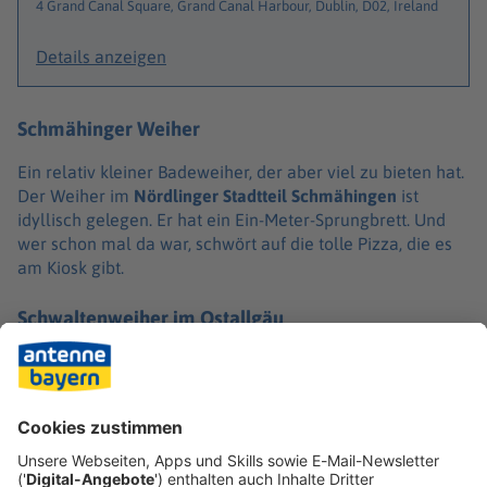
4 Grand Canal Square, Grand Canal Harbour, Dublin, D02, Ireland
Details anzeigen
Schmähinger Weiher
Ein relativ kleiner Badeweiher, der aber viel zu bieten hat.
Der Weiher im
Nördlinger Stadtteil Schmähingen
ist
idyllisch gelegen. Er hat ein Ein-Meter-Sprungbrett. Und
wer schon mal da war, schwört auf die tolle Pizza, die es
am Kiosk gibt.
Schwaltenweiher im Ostallgäu
Wer im Sommer diese Aussicht bekommt, darf sich wie
der Protagonist einer Postkarte fühlen. Der
Schwaltenweiher
bei Seeg mit Blick auf das Panorama der
Allgäuer Alpen ist phänomenal. Der See hat zwei Inseln
und einen Rundwanderweg. Nicht nur Baden ist möglich.
Gäste können sich auch Ruderboote ausleihen oder