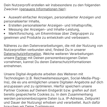
4 Grand Canal Square, Grand Canal Harbour, Dublin, D02, Ireland
Details anzeigen
Illasbergsee bei Roßhaupten
Der
Illasbergsee
ist ein Ausläufer des Forggensees. Ist
zwar kühler als die meisten anderen Badeseen, da das
Wasser reines Bergwasser vom Lech ist, aber genau das
schätzen die Besucher des Sees. Bei Temperaturen über
30 Grad ist eine Abkühlung sowieso die beste Lösung.
Vielen Dank an Anton für den Tipp.
Badeseen in Bayern: Euer Geheimtipp
Wir haben einen See vergessen? Oder habt ihr auch einen
tollen Geheimtipp, der hier unbedingt auftauchen muss?
Dann schreibt uns an facebook@antenne.de