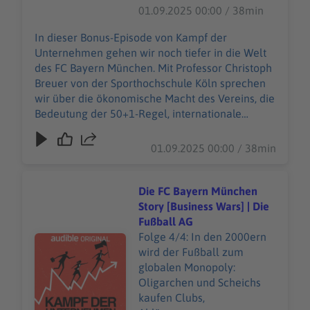
ökonomische Macht des
01.09.2025 00:00 / 38min
für Kalifornien sind unter
Vereins, die Bedeutung der
https://art19.com/privacy#
50+1-Regel, internationale
In dieser Bonus-Episode von Kampf der
do-not-sell-my-info
Vermarktung, Investoren
Unternehmen gehen wir noch tiefer in die Welt
abrufbar.
und die Frage, ob Bayern in
des FC Bayern München. Mit Professor Christoph
der Bundesliga überhaupt
Breuer von der Sporthochschule Köln sprechen
noch einzuholen ist. Vom
wir über die ökonomische Macht des Vereins, die
legendären „Festgeldkonto“
Bedeutung der 50+1-Regel, internationale
bis zur Allianz Arena – wir
Vermarktung, Investoren und die Frage, ob
analysieren, wie der FC
Bayern in der Bundesliga überhaupt noch
01.09.2025 00:00 / 38min
Bayern zum
einzuholen ist. Vom legendären „Festgeldkonto“
Fußballkonzern wurde und
bis zur Allianz Arena – wir analysieren, wie der
warum er sportlich wie
FC Bayern zum Fußballkonzern wurde und
Die FC Bayern München
wirtschaftlich so weit vor
warum er sportlich wie wirtschaftlich so weit vor
Story [Business Wars] | Die
der Konkurrenz liegt.
der Konkurrenz liegt. Unsere allgemeinen
Fußball AG
Unsere allgemeinen
Datenschutzrichtlinien finden Sie unter
Folge 4/4: In den 2000ern
Audiotitel - Die FC Bayern München Story [Business Wars
Datenschutzrichtlinien
https://art19.com/privacy. Die
wird der Fußball zum
finden Sie unter
Datenschutzrichtlinien für Kalifornien sind unter
globalen Monopoly:
https://art19.com/privacy.
https://art19.com/privacy#do-not-sell-my-info
Oligarchen und Scheichs
Die Datenschutzrichtlinien
abrufbar.
kaufen Clubs,
für Kalifornien sind unter