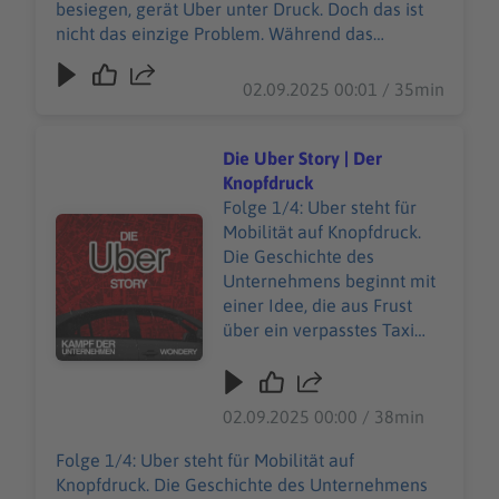
senkt, kippt die öffentliche
besiegen, gerät Uber unter Druck. Doch das ist
Stimmung. Der Hashtag:
nicht das einzige Problem. Während das
#DeleteUber geht viral.
Unternehmen mitten im Protest gegen Trumps
Doch das eigentliche
„Muslim Ban“ die Preise senkt, kippt die
02.09.2025 00:01 / 35min
Drama beginnt ganz leise,
öffentliche Stimmung. Der Hashtag: #DeleteUber
in einer kleinen Wohnung in
geht viral. Doch das eigentliche Drama beginnt
San Francisco. Unsere
ganz leise, in einer kleinen Wohnung in San
Die Uber Story | Der
allgemeinen
Francisco. Unsere allgemeinen
Knopfdruck
Datenschutzrichtlinien
Datenschutzrichtlinien finden Sie unter
Folge 1/4: Uber steht für
finden Sie unter
Audiotitel - Die Uber Story | Der Knopfdruck
https://art19.com/privacy. Die
Mobilität auf Knopfdruck.
https://art19.com/privacy.
Datenschutzrichtlinien für Kalifornien sind unter
Die Geschichte des
Die Datenschutzrichtlinien
https://art19.com/privacy#do-not-sell-my-info
Unternehmens beginnt mit
für Kalifornien sind unter
abrufbar.
einer Idee, die aus Frust
https://art19.com/privacy#
über ein verpasstes Taxi
do-not-sell-my-info
entsteht und binnen
abrufbar.
weniger Jahre zur
radikalsten
02.09.2025 00:00 / 38min
Transportbewegung der
Welt wird. Was ursprünglich
Folge 1/4: Uber steht für Mobilität auf
als smarter
Knopfdruck. Die Geschichte des Unternehmens