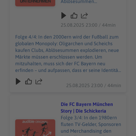
Ablösesummen
https://art19.com/privacy#
explodieren, neue Märkte
do-not-sell-my-info
müssen erschlossen
abrufbar.
werden. Um mitzuhalten,
25.08.2025 23:00 / 44min
muss sich der FC Bayern
neu erfinden – und
Folge 4/4: In den 2000ern wird der Fußball zum
aufpassen, dass er seine
globalen Monopoly: Oligarchen und Scheichs
Identität nicht verkauft. Und
kaufen Clubs, Ablösesummen explodieren, neue
als Uli Hoeneß wegen
Märkte müssen erschlossen werden. Um
Steuerhinterziehung vor
mitzuhalten, muss sich der FC Bayern neu
Gericht steht, steht auch
erfinden – und aufpassen, dass er seine Identität
der Verein an einem
nicht verkauft. Und als Uli Hoeneß wegen
Wendepunkt. Wie lange
Steuerhinterziehung vor Gericht steht, steht auch
25.08.2025 23:00 / 44min
kann der FC Bayern noch
der Verein an einem Wendepunkt. Wie lange
oben mitspielen? Unsere
kann der FC Bayern noch oben mitspielen?
allgemeinen
Unsere allgemeinen Datenschutzrichtlinien
Die FC Bayern München
Datenschutzrichtlinien
finden Sie unter https://art19.com/privacy. Die
Story | Die Schickeria
finden Sie unter
Datenschutzrichtlinien für Kalifornien sind unter
Folge 3/4: In den 1980ern
https://art19.com/privacy.
Audiotitel - Die FC Bayern München Story | Die Schickeri
https://art19.com/privacy#do-not-sell-my-info
fluten TV-Gelder, Sponsoren
Die Datenschutzrichtlinien
abrufbar.
und Merchandising den
für Kalifornien sind unter