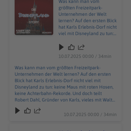
https://art19.com/privacy. Die
Was kann man vom
Datenschutzrichtlinien
Datenschutzrichtlinien für Kalifornien sind unter
größten Freizeitpark-
finden Sie unter
https://art19.com/privacy#do-not-sell-my-info
Unternehmen der Welt
https://art19.com/privacy.
abrufbar.
lernen? Auf den ersten Blick
Die Datenschutzrichtlinien
hat Karls Erlebnis-Dorf nicht
für Kalifornien sind unter
viel mit Disneyland zu tun:
https://art19.com/privacy#
keine Maus mit roten
do-not-sell-my-info
Hosen, keine Achterbahn-
abrufbar.
Rekorde. Und doch teilt
10.07.2025 00:00 / 34min
Robert Dahl, Gründer von
Karls, vieles mit Walt
Was kann man vom größten Freizeitpark-
Disney: eine klare Vision,
Unternehmen der Welt lernen? Auf den ersten
ein Händchen für
Blick hat Karls Erlebnis-Dorf nicht viel mit
Markenbildung – und den
Disneyland zu tun: keine Maus mit roten Hosen,
Anspruch, Menschen jeden
keine Achterbahn-Rekorde. Und doch teilt
Alters in eine eigene
Robert Dahl, Gründer von Karls, vieles mit Walt
Erlebniswelt zu entführen.
Disney: eine klare Vision, ein Händchen für
In dieser Bonusfolge zur
Markenbildung – und den Anspruch, Menschen
10.07.2025 00:00 / 34min
Disneyland-Story erzählt
jeden Alters in eine eigene Erlebniswelt zu
Dahl, wie aus einem
entführen. In dieser Bonusfolge zur Disneyland-
Erdbeerhof eine