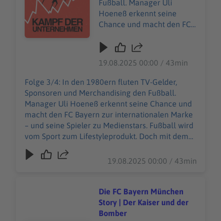
Fußball. Manager Uli
https://art19.com/privacy#
Hoeneß erkennt seine
do-not-sell-my-info
Chance und macht den FC
abrufbar.
Bayern zur internationalen
Marke – und seine Spieler
zu Medienstars. Fußball
19.08.2025 00:00 / 43min
wird vom Sport zum
Lifestyleprodukt. Doch mit
Folge 3/4: In den 1980ern fluten TV-Gelder,
dem Glamour kommt der
Sponsoren und Merchandising den Fußball.
Zerfall: die Spieler
Manager Uli Hoeneß erkennt seine Chance und
bekriegen sich
macht den FC Bayern zur internationalen Marke
untereinander, die Trainer
– und seine Spieler zu Medienstars. Fußball wird
wüten vor der Presse, der
vom Sport zum Lifestyleprodukt. Doch mit dem
Verein droht zu zerreißen.
Glamour kommt der Zerfall: die Spieler
Und Hoeneß muss bitter
bekriegen sich untereinander, die Trainer wüten
19.08.2025 00:00 / 43min
lernen, dass Marketing
vor der Presse, der Verein droht zu zerreißen.
allein keine Tore schießt.
Und Hoeneß muss bitter lernen, dass Marketing
Unsere allgemeinen
allein keine Tore schießt. Unsere allgemeinen
Die FC Bayern München
Datenschutzrichtlinien
Datenschutzrichtlinien finden Sie unter
Story | Der Kaiser und der
finden Sie unter
https://art19.com/privacy. Die
Bomber
https://art19.com/privacy.