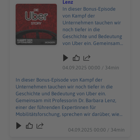
abrufbar.
Lenz
do-not-sell-my-info
Audiotitel - Die Uber Story | Uber, Disruption und die Zu
In dieser Bonus-Episode
abrufbar.
von Kampf der
Unternehmen tauchen wir
noch tiefer in die
Geschichte und Bedeutung
von Uber ein. Gemeinsam
mit Professorin Dr. Barbara
Lenz, einer der führenden
Expertinnen für
04.09.2025 00:00 / 34min
Mobilitätsforschung,
sprechen wir darüber, wie
In dieser Bonus-Episode von Kampf der
Uber Märkte im Sturm
Unternehmen tauchen wir noch tiefer in die
erobert hat, welche Rolle
Geschichte und Bedeutung von Uber ein.
Plattform-Modelle bei der
Gemeinsam mit Professorin Dr. Barbara Lenz,
urbanen Mobilität spielen
einer der führenden Expertinnen für
und welche Chancen sowie
Mobilitätsforschung, sprechen wir darüber, wie
Grenzen neue
Uber Märkte im Sturm erobert hat, welche Rolle
Mobilitätsdienste für die
Plattform-Modelle bei der urbanen Mobilität
04.09.2025 00:00 / 34min
Verkehrswende bieten. Von
spielen und welche Chancen sowie Grenzen
den frühen