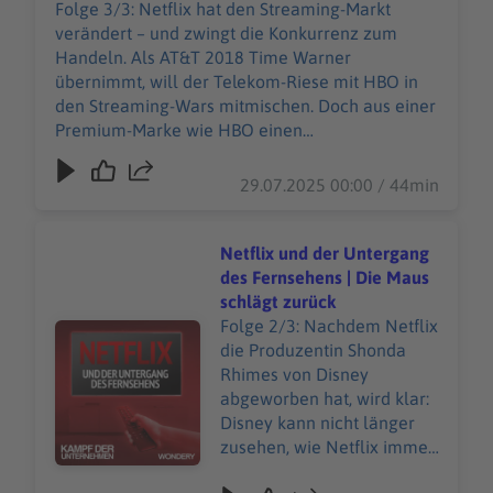
einen massentauglichen
Folge 3/3: Netflix hat den Streaming-Markt
Dienst zu formen, ist eine
verändert – und zwingt die Konkurrenz zum
gewaltige Herausforderung
Handeln. Als AT&T 2018 Time Warner
– vor allem mitten in der
übernimmt, will der Telekom-Riese mit HBO in
Pandemie.Während das
den Streaming-Wars mitmischen. Doch aus einer
Marketing kämpft und
Premium-Marke wie HBO einen
Hollywood stillsteht, rückt
massentauglichen Dienst zu formen, ist eine
schon der nächste
gewaltige Herausforderung – vor allem mitten in
29.07.2025 00:00 / 44min
Angreifer ins Blickfeld: ein
der Pandemie.Während das Marketing kämpft
Unternehmer, der seichte
und Hollywood stillsteht, rückt schon der
Unterhaltung liebt – und
nächste Angreifer ins Blickfeld: ein Unternehmer,
Netflix und der Untergang
große Pläne hat...Folge
der seichte Unterhaltung liebt – und große Pläne
des Fernsehens | Die Maus
„Kampf der Unternehmen“
hat...Folge „Kampf der Unternehmen“ jetzt in
schlägt zurück
jetzt in deiner Podcast-App,
deiner Podcast-App, um keine Folge zu
Folge 2/3: Nachdem Netflix
Audiotitel - Netflix und der Untergang des Fernsehens |
um keine Folge zu
verpassen. Unsere allgemeinen
die Produzentin Shonda
verpassen. Unsere
Datenschutzrichtlinien finden Sie unter
Rhimes von Disney
allgemeinen
https://art19.com/privacy. Die
abgeworben hat, wird klar:
Datenschutzrichtlinien
Datenschutzrichtlinien für Kalifornien sind unter
Disney kann nicht länger
finden Sie unter
https://art19.com/privacy#do-not-sell-my-info
zusehen, wie Netflix immer
https://art19.com/privacy.
abrufbar.
mehr Marktanteile
Die Datenschutzrichtlinien