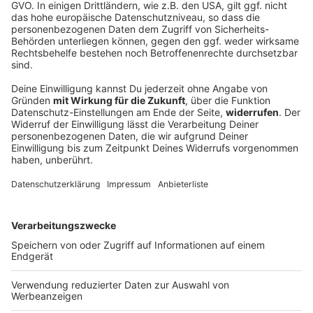
abrufbar.
Branche. 1889 gründet
do-not-sell-my-info
Fusajiro Yamauchi in Kyoto
abrufbar.
eine kleine Werkstatt für
Spielkarten. Was als
Zeitvertreib für
Glücksspieler beginnt, wird
27.05.2025 00:00 / 44min
Jahrzehnte später zur
treibenden Kraft einer
Folge 1/3: Nintendo wollte nur spielen – und
globalen Spielekultur. In
veränderte eine ganze Branche. 1889 gründet
den 1980ern setzt Nintendo
Fusajiro Yamauchi in Kyoto eine kleine Werkstatt
alles auf eine graue,
für Spielkarten. Was als Zeitvertreib für
unscheinbare Konsole –
Glücksspieler beginnt, wird Jahrzehnte später
und wagt das Unmögliche:
zur treibenden Kraft einer globalen Spielekultur.
die Rettung der
In den 1980ern setzt Nintendo alles auf eine
Videospiele-Industrie.
graue, unscheinbare Konsole – und wagt das
27.05.2025 00:00 / 44min
Unsere allgemeinen
Unmögliche: die Rettung der Videospiele-
Datenschutzrichtlinien
Industrie. Unsere allgemeinen
finden Sie unter
Datenschutzrichtlinien finden Sie unter
Die Tinder Story |
https://art19.com/privacy.
https://art19.com/privacy. Die
Bonusfolge: Online-Dating
Die Datenschutzrichtlinien
Datenschutzrichtlinien für Kalifornien sind unter
made in Germany – mit
für Kalifornien sind unter