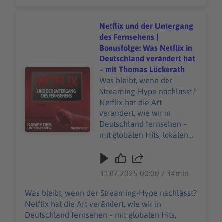
den FC Bayern groß macht – mit PR-Stunts,
Ehrgeiz. Bis das NS-Regime
revolutionären Ideen und sportlichem Ehrgeiz.
alles zerstört. Und
Bis das NS-Regime alles zerstört. Und Landauer
Netflix und der Untergang
Landauer vor einer
vor einer existenziellen Frage steht: Soll er
des Fernsehens |
existenziellen Frage steht:
wirklich zurückkommen – in dieses Land, zu
Bonusfolge: Was Netflix in
Soll er wirklich
diesem Verein? Unsere allgemeinen
Deutschland verändert hat
zurückkommen – in dieses
Datenschutzrichtlinien finden Sie unter
– mit Thomas Lückerath
Audiotitel - Netflix und der Untergang des Fernsehens 
Land, zu diesem Verein?
https://art19.com/privacy. Die
Was bleibt, wenn der
Unsere allgemeinen
Datenschutzrichtlinien für Kalifornien sind unter
Streaming-Hype nachlässt?
Datenschutzrichtlinien
https://art19.com/privacy#do-not-sell-my-info
Netflix hat die Art
finden Sie unter
abrufbar.
verändert, wie wir in
https://art19.com/privacy.
Deutschland fernsehen –
Die Datenschutzrichtlinien
mit globalen Hits, lokalen
für Kalifornien sind unter
Produktionen und einem
https://art19.com/privacy#
Tempo, das klassische
do-not-sell-my-info
Sender unter Druck setzt.
31.07.2025 00:00 / 34min
abrufbar.
Doch wie nachhaltig ist das
Modell? In dieser
Was bleibt, wenn der Streaming-Hype nachlässt?
Bonusfolge spricht DWDL-
Netflix hat die Art verändert, wie wir in
Chefredakteur Thomas
Deutschland fernsehen – mit globalen Hits,
Lückerath über neue