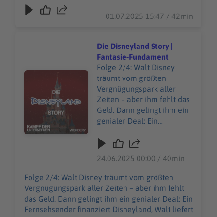
Machtkampf zusammen: Ein skrupelloser
längst nur ein
Aktionärs-Coup erschüttert Disney und stellt
01.07.2025 15:47 / 42min
Geschäftsmodell? Unsere
alles infrage. Ist Disneyland noch eine kreative
allgemeinen
Vision – oder längst nur ein Geschäftsmodell?
Datenschutzrichtlinien
Unsere allgemeinen Datenschutzrichtlinien
Die Disneyland Story |
finden Sie unter
finden Sie unter https://art19.com/privacy. Die
Fantasie-Fundament
https://art19.com/privacy.
Datenschutzrichtlinien für Kalifornien sind unter
Folge 2/4: Walt Disney
Die Datenschutzrichtlinien
Audiotitel - Die Disneyland Story | Fantasie-Fundament
https://art19.com/privacy#do-not-sell-my-info
träumt vom größten
für Kalifornien sind unter
abrufbar.
Vergnügungspark aller
https://art19.com/privacy#
Zeiten – aber ihm fehlt das
do-not-sell-my-info
Geld. Dann gelingt ihm ein
abrufbar.
genialer Deal: Ein
Fernsehsender finanziert
Disneyland, Walt liefert im
Gegenzug eine
24.06.2025 00:00 / 40min
wöchentliche Show. Es ist
die perfekte Bühne für
Folge 2/4: Walt Disney träumt vom größten
seinen Traum – bis alles
Vergnügungspark aller Zeiten – aber ihm fehlt
aus dem Ruder läuft. Die
das Geld. Dann gelingt ihm ein genialer Deal: Ein
Eröffnung wird ein
Fernsehsender finanziert Disneyland, Walt liefert
Desaster. Live im TV. Doch