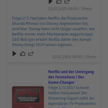
wegschnappt. CEO Bob Iger
für Kalifornien sind unter
erklärt Netflix daher den
22.07.2025 00:00 / 39min
https://art19.com/privacy#
Kampf: Disney bringt 2019
do-not-sell-my-info
seinen eigenen
Folge 2/3: Nachdem Netflix die Produzentin
abrufbar.
Streamingdienst auf den
Shonda Rhimes von Disney abgeworben hat,
Markt – Disney+. Mit einer
wird klar: Disney kann nicht länger zusehen, wie
weltbekannten Marke und
Netflix immer mehr Marktanteile wegschnappt.
einer riesigen Content-
CEO Bob Iger erklärt Netflix daher den Kampf:
Bibliothek im Rücken
Disney bringt 2019 seinen eigenen
scheint Disney eine
Streamingdienst auf den Markt – Disney+. Mit
ernsthafte Konkurrenz für
einer weltbekannten Marke und einer riesigen
22.07.2025 00:00 / 39min
Netflix zu sein. Aber das
Content-Bibliothek im Rücken scheint Disney
gesamte Geschäftsmodell
eine ernsthafte Konkurrenz für Netflix zu sein.
umzukrempeln ist
Aber das gesamte Geschäftsmodell
Netflix und der Untergang
komplizierter als gedacht –
umzukrempeln ist komplizierter als gedacht –
des Fernsehens | Der
und ein chaotischer
und ein chaotischer Führungswechsel bringt
Game-Changer
Führungswechsel bringt
noch mehr Drama in Disneys Streaming-
Folge 1/3: 2017 schockt
Audiotitel - Netflix und der Untergang des Fernsehens
noch mehr Drama in
Offensive.Folge „Kampf der Unternehmen“ jetzt
Netflix Hollywood: Der
Disneys Streaming-
in deiner Podcast-App, um keine Folge zu
Streaming-Gigant zahlt der
Offensive.Folge „Kampf der
verpassen. Unsere allgemeinen
legendären TV-Produzentin
Unternehmen“ jetzt in