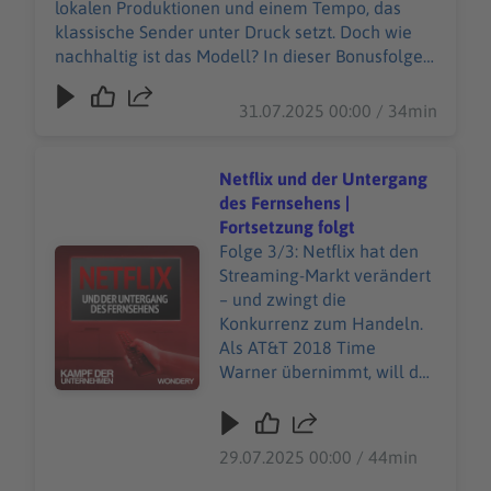
lokalen Produktionen und einem Tempo, das
Sehgewohnheiten, den
klassische Sender unter Druck setzt. Doch wie
Rückzug vom Binge-Prinzip
nachhaltig ist das Modell? In dieser Bonusfolge
– und darüber, warum auch
spricht DWDL-Chefredakteur Thomas Lückerath
Netflix plötzlich realistisch
über neue Sehgewohnheiten, den Rückzug vom
31.07.2025 00:00 / 34min
rechnen muss. Unsere
Binge-Prinzip – und darüber, warum auch Netflix
allgemeinen
plötzlich realistisch rechnen muss. Unsere
Datenschutzrichtlinien
allgemeinen Datenschutzrichtlinien finden Sie
Netflix und der Untergang
finden Sie unter
unter https://art19.com/privacy. Die
des Fernsehens |
https://art19.com/privacy.
Datenschutzrichtlinien für Kalifornien sind unter
Fortsetzung folgt
Die Datenschutzrichtlinien
https://art19.com/privacy#do-not-sell-my-info
Folge 3/3: Netflix hat den
Audiotitel - Netflix und der Untergang des Fernsehens | 
für Kalifornien sind unter
abrufbar.
Streaming-Markt verändert
https://art19.com/privacy#
– und zwingt die
do-not-sell-my-info
Konkurrenz zum Handeln.
abrufbar.
Als AT&T 2018 Time
Warner übernimmt, will der
Telekom-Riese mit HBO in
den Streaming-Wars
mitmischen. Doch aus einer
29.07.2025 00:00 / 44min
Premium-Marke wie HBO