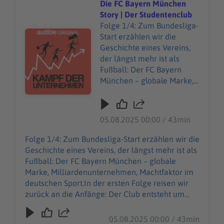
Unsere allgemeinen Datenschutzrichtlinien
Die FC Bayern München
https://art19.com/privacy.
finden Sie unter https://art19.com/privacy. Die
Story | Der Studentenclub
Die Datenschutzrichtlinien
Datenschutzrichtlinien für Kalifornien sind unter
Folge 1/4: Zum Bundesliga-
für Kalifornien sind unter
Audiotitel - Die FC Bayern München Story | Der Student
https://art19.com/privacy#do-not-sell-my-info
Start erzählen wir die
https://art19.com/privacy#
abrufbar.
Geschichte eines Vereins,
do-not-sell-my-info
der längst mehr ist als
abrufbar.
Fußball: Der FC Bayern
München – globale Marke,
Milliardenunternehmen,
Machtfaktor im deutschen
Sport.In der ersten Folge
05.08.2025 00:00 / 43min
reisen wir zurück an die
Anfänge: Der Club entsteht
Folge 1/4: Zum Bundesliga-Start erzählen wir die
um 1900 als
Geschichte eines Vereins, der längst mehr ist als
Studentenverein in
Fußball: Der FC Bayern München – globale
Schwabing. Doch es ist der
Marke, Milliardenunternehmen, Machtfaktor im
visionäre Präsident Kurt
deutschen Sport.In der ersten Folge reisen wir
Landauer, der den FC
zurück an die Anfänge: Der Club entsteht um
Bayern groß macht – mit
1900 als Studentenverein in Schwabing. Doch es
PR-Stunts, revolutionären
ist der visionäre Präsident Kurt Landauer, der
05.08.2025 00:00 / 43min
Ideen und sportlichem