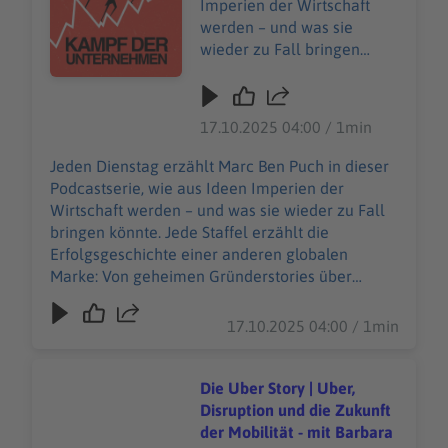
Imperien der Wirtschaft
werden – und was sie
wieder zu Fall bringen
könnte. Jede Staffel erzählt
die Erfolgsgeschichte einer
anderen globalen Marke:
17.10.2025 04:00 / 1min
Von geheimen
Gründerstories über
Jeden Dienstag erzählt Marc Ben Puch in dieser
verhängnisvolle
Podcastserie, wie aus Ideen Imperien der
Entscheidungen bis zu den
Wirtschaft werden – und was sie wieder zu Fall
Momenten, in denen alles
bringen könnte. Jede Staffel erzählt die
auf dem Spiel
Erfolgsgeschichte einer anderen globalen
steht.https://imperium.podi
Marke: Von geheimen Gründerstories über
gee.io/#subscribe Unsere
verhängnisvolle Entscheidungen bis zu den
allgemeinen
Momenten, in denen alles auf dem Spiel
17.10.2025 04:00 / 1min
Datenschutzrichtlinien
steht.https://imperium.podigee.io/#subscribe
finden Sie unter
Unsere allgemeinen Datenschutzrichtlinien
https://art19.com/privacy.
finden Sie unter https://art19.com/privacy. Die
Die Uber Story | Uber,
Die Datenschutzrichtlinien
Datenschutzrichtlinien für Kalifornien sind unter
Disruption und die Zukunft
für Kalifornien sind unter
https://art19.com/privacy#do-not-sell-my-info
der Mobilität - mit Barbara
https://art19.com/privacy#