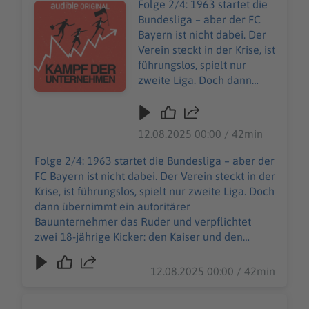
Datenschutzrichtlinien für Kalifornien sind unter
Folge 2/4: 1963 startet die
Audiotitel - Die FC Bayern München Story | Der Kaiser 
Die Datenschutzrichtlinien
https://art19.com/privacy#do-not-sell-my-info
Bundesliga – aber der FC
für Kalifornien sind unter
abrufbar.
Bayern ist nicht dabei. Der
https://art19.com/privacy#
Verein steckt in der Krise, ist
do-not-sell-my-info
führungslos, spielt nur
abrufbar.
zweite Liga. Doch dann
übernimmt ein autoritärer
Bauunternehmer das Ruder
und verpflichtet zwei 18-
12.08.2025 00:00 / 42min
jährige Kicker: den Kaiser
und den Bomber. Die
Folge 2/4: 1963 startet die Bundesliga – aber der
Bayern steigen auf, bis an
FC Bayern ist nicht dabei. Der Verein steckt in der
die Spitze Europas – doch
Krise, ist führungslos, spielt nur zweite Liga. Doch
der eigene Erfolg könnte
dann übernimmt ein autoritärer
sie bald auffressen. Und
Bauunternehmer das Ruder und verpflichtet
dann stehen die jungen
zwei 18-jährige Kicker: den Kaiser und den
Wilden schon bereit - um
Bomber. Die Bayern steigen auf, bis an die Spitze
den Verein zu übernehmen.
Europas – doch der eigene Erfolg könnte sie bald
12.08.2025 00:00 / 42min
Unsere allgemeinen
auffressen. Und dann stehen die jungen Wilden
Datenschutzrichtlinien
schon bereit - um den Verein zu übernehmen.
finden Sie unter