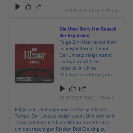
Börsengang läuft schlechter als geplant. Und
nicht mehr um Wachstum
dann kommt Corona. Die Straßen sind leer und
02.09.2025 00:02 / 35min
oder Visionen, sondern ums
Uber steht still. Plötzlich geht es nicht mehr um
nackte Überleben. Unsere
Wachstum oder Visionen, sondern ums nackte
allgemeinen
Überleben. Unsere allgemeinen
Die Uber Story | Im Rausch
Datenschutzrichtlinien
Datenschutzrichtlinien finden Sie unter
der Expansion
finden Sie unter
https://art19.com/privacy. Die
Folge 2/4: Uber expandiert
https://art19.com/privacy.
Audiotitel - Die Uber Story | Im Rausch der Expansion
Datenschutzrichtlinien für Kalifornien sind unter
in beispiellosem Tempo.
Die Datenschutzrichtlinien
https://art19.com/privacy#do-not-sell-my-info
Der Umsatz steigt rasant.
für Kalifornien sind unter
abrufbar.
Und während Travis
https://art19.com/privacy#
Kalanick in China
do-not-sell-my-info
Milliarden verbrennt, um
abrufbar.
den mächtigen Rivalen Didi
Chuxing zu besiegen, gerät
Uber unter Druck. Doch das
02.09.2025 00:01 / 35min
ist nicht das einzige
Problem. Während das
Folge 2/4: Uber expandiert in beispiellosem
Unternehmen mitten im
Tempo. Der Umsatz steigt rasant. Und während
Protest gegen Trumps
Travis Kalanick in China Milliarden verbrennt,
„Muslim Ban“ die Preise
um den mächtigen Rivalen Didi Chuxing zu