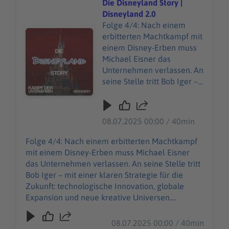
Story erzählt Dahl, wie aus einem Erdbeerhof
Die Disneyland Story |
Freizeitmarke mit
eine Freizeitmarke mit Millionenpublikum
Disneyland 2.0
Millionenpublikum wurde.
wurde. Unsere allgemeinen
Folge 4/4: Nach einem
Unsere allgemeinen
Audiotitel - Die Disneyland Story | Disneyland 2.0
Datenschutzrichtlinien finden Sie unter
erbitterten Machtkampf mit
Datenschutzrichtlinien
https://art19.com/privacy. Die
einem Disney-Erben muss
finden Sie unter
Datenschutzrichtlinien für Kalifornien sind unter
Michael Eisner das
https://art19.com/privacy.
https://art19.com/privacy#do-not-sell-my-info
Unternehmen verlassen. An
Die Datenschutzrichtlinien
abrufbar.
seine Stelle tritt Bob Iger –
für Kalifornien sind unter
mit einer klaren Strategie
https://art19.com/privacy#
für die Zukunft:
do-not-sell-my-info
technologische Innovation,
08.07.2025 00:00 / 40min
abrufbar.
globale Expansion und
neue kreative Universen.
Folge 4/4: Nach einem erbitterten Machtkampf
Während die Welt das 50.
mit einem Disney-Erben muss Michael Eisner
Jubiläum von Disneyland
das Unternehmen verlassen. An seine Stelle tritt
feiert, beginnt eine neue
Bob Iger – mit einer klaren Strategie für die
Ära. Doch als Iger
Zukunft: technologische Innovation, globale
überraschend abtritt, steht
Expansion und neue kreative Universen.
das Unternehmen vor einer
Während die Welt das 50. Jubiläum von
entscheidenden Frage: Wer
Disneyland feiert, beginnt eine neue Ära. Doch
08.07.2025 00:00 / 40min
soll das Imperium in die