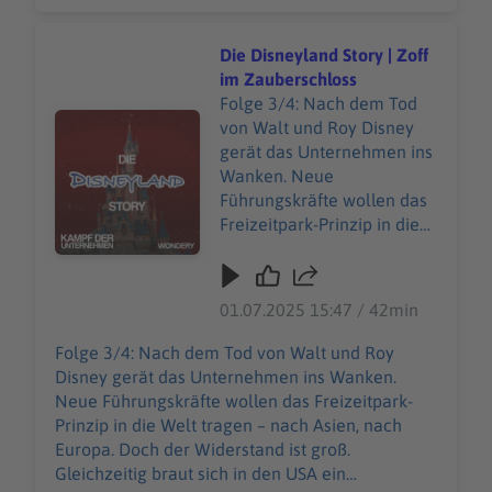
als Iger überraschend abtritt, steht das
Zukunft führen? Unsere
Unternehmen vor einer entscheidenden Frage:
allgemeinen
Wer soll das Imperium in die Zukunft führen?
Die Disneyland Story | Zoff
Datenschutzrichtlinien
Unsere allgemeinen Datenschutzrichtlinien
im Zauberschloss
finden Sie unter
finden Sie unter https://art19.com/privacy. Die
Folge 3/4: Nach dem Tod
https://art19.com/privacy.
Audiotitel - Die Disneyland Story | Zoff im Zauberschlos
Datenschutzrichtlinien für Kalifornien sind unter
von Walt und Roy Disney
Die Datenschutzrichtlinien
https://art19.com/privacy#do-not-sell-my-info
gerät das Unternehmen ins
für Kalifornien sind unter
abrufbar.
Wanken. Neue
https://art19.com/privacy#
Führungskräfte wollen das
do-not-sell-my-info
Freizeitpark-Prinzip in die
abrufbar.
Welt tragen – nach Asien,
nach Europa. Doch der
Widerstand ist groß.
01.07.2025 15:47 / 42min
Gleichzeitig braut sich in
den USA ein Machtkampf
Folge 3/4: Nach dem Tod von Walt und Roy
zusammen: Ein
Disney gerät das Unternehmen ins Wanken.
skrupelloser Aktionärs-
Neue Führungskräfte wollen das Freizeitpark-
Coup erschüttert Disney
Prinzip in die Welt tragen – nach Asien, nach
und stellt alles infrage. Ist
Europa. Doch der Widerstand ist groß.
Disneyland noch eine
Gleichzeitig braut sich in den USA ein
kreative Vision – oder