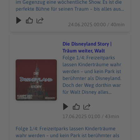
im Gegenzug eine wöchentliche Show. Es ist die
was wie ein Fiasko beginnt,
perfekte Bühne für seinen Traum – bis alles aus
wird zum größten Erfolg
dem Ruder läuft. Die Eröffnung wird ein
seines Lebens. Und
Desaster. Live im TV. Doch was wie ein Fiasko
24.06.2025 00:00 / 40min
während Disneyland zur
beginnt, wird zum größten Erfolg seines Lebens.
Gelddruckmaschine wird,
Und während Disneyland zur
schmiedet Walt heimlich
Gelddruckmaschine wird, schmiedet Walt
Die Disneyland Story |
schon den nächsten großen
heimlich schon den nächsten großen Plan –
Träum weiter, Walt
Plan – doch die Zeit läuft
doch die Zeit läuft gegen ihn. Unsere
Folge 1/4: Freizeitparks
gegen ihn. Unsere
Audiotitel - Die Disneyland Story | Träum weiter, Walt
allgemeinen Datenschutzrichtlinien finden Sie
lassen Kinderträume wahr
allgemeinen
unter https://art19.com/privacy. Die
werden – und kein Park ist
Datenschutzrichtlinien
Datenschutzrichtlinien für Kalifornien sind unter
berühmter als Disneyland.
finden Sie unter
https://art19.com/privacy#do-not-sell-my-info
Doch der Weg dorthin war
https://art19.com/privacy.
abrufbar.
für Walt Disney alles
Die Datenschutzrichtlinien
andere als märchenhaft. In
für Kalifornien sind unter
der ersten Folge der neuen
https://art19.com/privacy#
Staffel erleben wir, wie er
17.06.2025 01:00 / 43min
do-not-sell-my-info
Mickey Mouse erfindet und
abrufbar.
sein Animationsstudio
Folge 1/4: Freizeitparks lassen Kinderträume
weltberühmt wird. Doch mit
wahr werden – und kein Park ist berühmter als
dem Erfolg kommen die