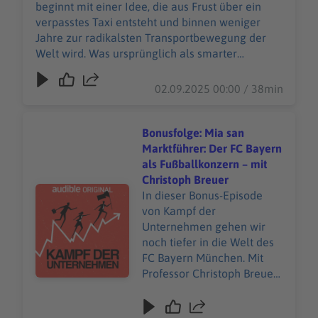
Limousinenservice geplant
beginnt mit einer Idee, die aus Frust über ein
ist, wird zu einem
verpasstes Taxi entsteht und binnen weniger
aggressiven
Jahre zur radikalsten Transportbewegung der
Expansionsprojekt mit
Welt wird. Was ursprünglich als smarter
Milliardenbewertungen,
Limousinenservice geplant ist, wird zu einem
politischen Konflikten und
aggressiven Expansionsprojekt mit
02.09.2025 00:00 / 38min
einer toxischen
Milliardenbewertungen, politischen Konflikten
Unternehmenskultur. Uber
und einer toxischen Unternehmenskultur. Uber
ignoriert Regeln,
ignoriert Regeln, unterwandert Behörden,
Bonusfolge: Mia san
unterwandert Behörden,
entfacht Proteste. Doch je schneller das
Marktführer: Der FC Bayern
entfacht Proteste. Doch je
Unternehmen wächst, desto größer werden die
als Fußballkonzern – mit
schneller das Unternehmen
Brüche, Skandale und Auseinandersetzungen.
Christoph Breuer
wächst, desto größer
Audiotitel - Bonusfolge: Mia san Marktführer: Der FC Ba
Unsere allgemeinen Datenschutzrichtlinien
In dieser Bonus-Episode
werden die Brüche,
finden Sie unter https://art19.com/privacy. Die
von Kampf der
Skandale und
Datenschutzrichtlinien für Kalifornien sind unter
Unternehmen gehen wir
Auseinandersetzungen.
https://art19.com/privacy#do-not-sell-my-info
noch tiefer in die Welt des
Unsere allgemeinen
abrufbar.
FC Bayern München. Mit
Datenschutzrichtlinien
Professor Christoph Breuer
finden Sie unter
von der Sporthochschule
https://art19.com/privacy.
Köln sprechen wir über die
Die Datenschutzrichtlinien