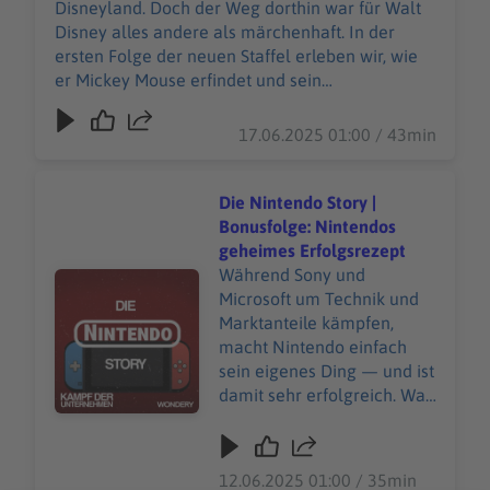
Disneyland. Doch der Weg dorthin war für Walt
Neider. Und als der Druck
Disney alles andere als märchenhaft. In der
auf Walt am größten ist,
ersten Folge der neuen Staffel erleben wir, wie
entsteht aus einer
er Mickey Mouse erfindet und sein
Kindheitsleidenschaft seine
Animationsstudio weltberühmt wird. Doch mit
kühnste Idee: ein
dem Erfolg kommen die Neider. Und als der
17.06.2025 01:00 / 43min
Freizeitpark, der
Druck auf Walt am größten ist, entsteht aus einer
Generationen verzaubern
Kindheitsleidenschaft seine kühnste Idee: ein
wird.Folge „Kampf der
Freizeitpark, der Generationen verzaubern
Die Nintendo Story |
Unternehmen“ jetzt in
wird.Folge „Kampf der Unternehmen“ jetzt in
Bonusfolge: Nintendos
deiner Podcast-App, um
deiner Podcast-App, um keine Folge zu
geheimes Erfolgsrezept
keine Folge zu verpassen.
verpassen. Unsere allgemeinen
Während Sony und
Audiotitel - Die Nintendo Story | Bonusfolge: Nintendos
Unsere allgemeinen
Datenschutzrichtlinien finden Sie unter
Microsoft um Technik und
Datenschutzrichtlinien
https://art19.com/privacy. Die
Marktanteile kämpfen,
finden Sie unter
Datenschutzrichtlinien für Kalifornien sind unter
macht Nintendo einfach
https://art19.com/privacy.
https://art19.com/privacy#do-not-sell-my-info
sein eigenes Ding — und ist
Die Datenschutzrichtlinien
abrufbar.
damit sehr erfolgreich. Was
für Kalifornien sind unter
steckt hinter dem
https://art19.com/privacy#
einzigartigen
do-not-sell-my-info
Erfolgsmodell? In dieser
12.06.2025 01:00 / 35min
abrufbar.