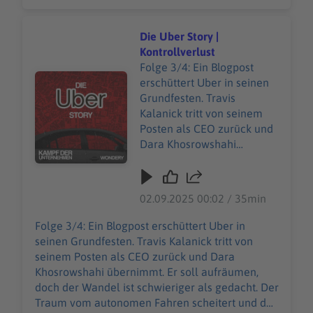
zeigt sich: Die Plattform verbindet viele, aber sie
wenn die Realität
schützt nicht alle. Was bleibt von einer Vision,
dazwischenfunkt? Unsere
wenn die Realität dazwischenfunkt? Unsere
Die Uber Story |
allgemeinen
allgemeinen Datenschutzrichtlinien finden Sie
Kontrollverlust
Datenschutzrichtlinien
unter https://art19.com/privacy. Die
Folge 3/4: Ein Blogpost
finden Sie unter
Audiotitel - Die Uber Story | Kontrollverlust
Datenschutzrichtlinien für Kalifornien sind unter
erschüttert Uber in seinen
https://art19.com/privacy.
https://art19.com/privacy#do-not-sell-my-info
Grundfesten. Travis
Die Datenschutzrichtlinien
abrufbar.
Kalanick tritt von seinem
für Kalifornien sind unter
Posten als CEO zurück und
https://art19.com/privacy#
Dara Khosrowshahi
do-not-sell-my-info
übernimmt. Er soll
abrufbar.
aufräumen, doch der
Wandel ist schwieriger als
02.09.2025 00:02 / 35min
gedacht. Der Traum vom
autonomen Fahren
Folge 3/4: Ein Blogpost erschüttert Uber in
scheitert und der
seinen Grundfesten. Travis Kalanick tritt von
Börsengang läuft
seinem Posten als CEO zurück und Dara
schlechter als geplant. Und
Khosrowshahi übernimmt. Er soll aufräumen,
dann kommt Corona. Die
doch der Wandel ist schwieriger als gedacht. Der
Straßen sind leer und Uber
Traum vom autonomen Fahren scheitert und der
steht still. Plötzlich geht es