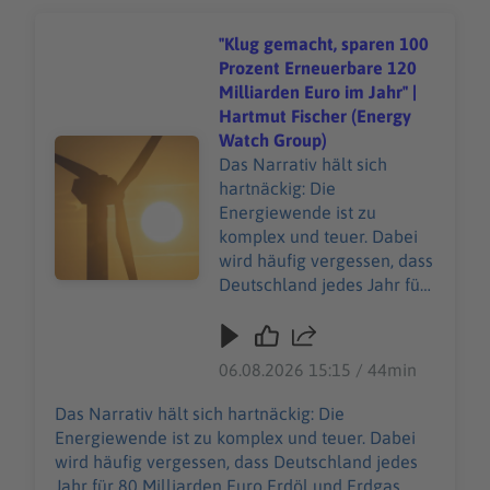
"Klug gemacht, sparen 100
Prozent Erneuerbare 120
Milliarden Euro im Jahr" |
Hartmut Fischer (Energy
Watch Group)
Audiotitel - "Klug gemacht, sparen 100 Prozent Erneuer
Das Narrativ hält sich
hartnäckig: Die
Energiewende ist zu
komplex und teuer. Dabei
wird häufig vergessen, dass
Deutschland jedes Jahr für
80 Milliarden Euro Erdöl
und Erdgas importiert. Geld,
das einfach verschwindet.
06.08.2026 15:15 / 44min
Diese Summe schrumpft
jedoch, je weiter die
Das Narrativ hält sich hartnäckig: Die
Energiewende
Energiewende ist zu komplex und teuer. Dabei
voranschreitet. Jedes
wird häufig vergessen, dass Deutschland jedes
zusätzliche E-Auto und jede
Jahr für 80 Milliarden Euro Erdöl und Erdgas