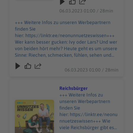
beiden hört mehr? Heute
Daten. Wenn Sie der
geht es um unsere Sinne:
06.03.2023 01:00 / 28min
automatischen
Riechen, schmecken,
Übermittlung der Daten
fühlen, sehen und hören.
+++ Weitere Infos zu unseren Werbepartnern
widersprechen wollen,
Die beiden klären, wie
finden Sie
melden Sie sich hier:
schwer ein Auge ist, wie
hier: https://linktr.ee/neonunnuetzeswissen+++
datenschutz@julep.de
lang Ohren werden und ob
Wer kann besser gucken: Ivy oder Lars? Und wer
unsere Nasenlöcher
von beiden hört mehr? Heute geht es um unsere
unterschiedlich riechen
Sinne: Riechen, schmecken, fühlen, sehen und
können.+++ Weitere Infos
hören. Die beiden klären, wie schwer ein Auge
zu unseren Werbepartnern
ist, wie lang Ohren werden und ob unsere
06.03.2023 01:00 / 28min
finden Sie hier:
Nasenlöcher unterschiedlich riechen
https://linktr.ee/neonunnue
können.+++ Weitere Infos zu unseren
tzeswissen +++ +++ Dieser
Werbepartnern finden Sie hier:
Reichsbürger
Podcast wird vermarktet
https://linktr.ee/neonunnuetzeswissen +++ +++
+++ Weitere Infos zu
von Julep Media:
Dieser Podcast wird vermarktet von Julep Media:
unseren Werbepartnern
Audiotitel - Reichsbürger
sales@julep.de Wir
sales@julep.de Wir verarbeiten im
finden Sie
verarbeiten im
Zusammenhang mit dem Angebot unserer
hier: https://linktr.ee/neonu
Zusammenhang mit dem
Podcasts Daten. Wenn Sie der automatischen
nnuetzeswissen+++ Wie
Angebot unserer Podcasts
Übermittlung der Daten widersprechen wollen,
viele Reichsbürger gibt es
Daten. Wenn Sie der