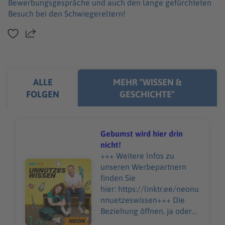
Bewerbungsgespräche und auch den lange gefürchteten
Besuch bei den Schwiegereltern!
Teilen
ALLE
MEHR "WISSEN &
FOLGEN
GESCHICHTE"
Gebumst wird hier drin
nicht!
+++ Weitere Infos zu
Audiotitel - Gebumst wird hier drin nicht!
unseren Werbepartnern
finden Sie
hier: https://linktr.ee/neonu
nnuetzeswissen+++ Die
Beziehung öffnen, ja oder
nein? Gehört die Ehe heute