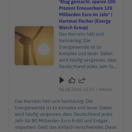
"Klug gemacht, sparen 100
Prozent Erneuerbare 120
Milliarden Euro im Jahr" |
Hartmut Fischer (Energy
Watch Group)
Audiotitel - "Klug gemacht, sparen 100 Prozent Erneuer
Das Narrativ hält sich
hartnäckig: Die
Energiewende ist zu
komplex und teuer. Dabei
wird häufig vergessen, dass
Deutschland jedes Jahr für
80 Milliarden Euro Erdöl
und Erdgas importiert. Geld,
das einfach verschwindet.
06.08.2026 15:15 / 44min
Diese Summe schrumpft
jedoch, je weiter die
Das Narrativ hält sich hartnäckig: Die
Energiewende
Energiewende ist zu komplex und teuer. Dabei
voranschreitet. Jedes
wird häufig vergessen, dass Deutschland jedes
zusätzliche E-Auto und jede
Jahr für 80 Milliarden Euro Erdöl und Erdgas
zusätzliche Wärmepumpe
importiert. Geld, das einfach verschwindet. Diese
sparen langfristig Geld. Ein