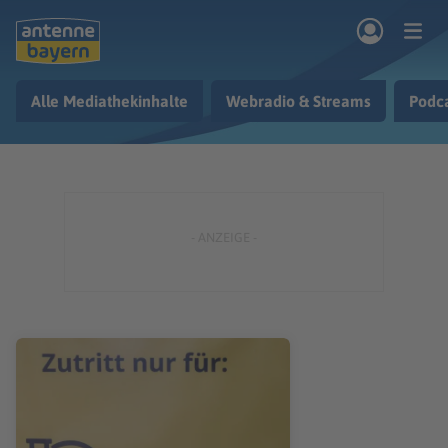
Zum Hauptinhalt springen
Alle Mediathekinhalte
Webradio & Streams
Podc
rogramm
Musik & Radio
Podcasts
Nachrichten
Ratgeber
Kontakt