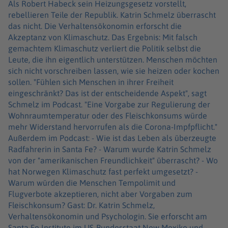
Als Robert Habeck sein Heizungsgesetz vorstellt,
rebellieren Teile der Republik. Katrin Schmelz überrascht
das nicht. Die Verhaltensökonomin erforscht die
Akzeptanz von Klimaschutz. Das Ergebnis: Mit falsch
gemachtem Klimaschutz verliert die Politik selbst die
Leute, die ihn eigentlich unterstützen. Menschen möchten
sich nicht vorschreiben lassen, wie sie heizen oder kochen
sollen. "Fühlen sich Menschen in ihrer Freiheit
eingeschränkt? Das ist der entscheidende Aspekt", sagt
Schmelz im Podcast. "Eine Vorgabe zur Regulierung der
Wohnraumtemperatur oder des Fleischkonsums würde
mehr Widerstand hervorrufen als die Corona-Impfpflicht."
Außerdem im Podcast: - Wie ist das Leben als überzeugte
Radfahrerin in Santa Fe? - Warum wurde Katrin Schmelz
von der "amerikanischen Freundlichkeit" überrascht? - Wo
hat Norwegen Klimaschutz fast perfekt umgesetzt? -
Warum würden die Menschen Tempolimit und
Flugverbote akzeptieren, nicht aber Vorgaben zum
Fleischkonsum? Gast: Dr. Katrin Schmelz,
Verhaltensökonomin und Psychologin. Sie erforscht am
Santa Fe Institute im US-Bundesstaat New Mexiko und