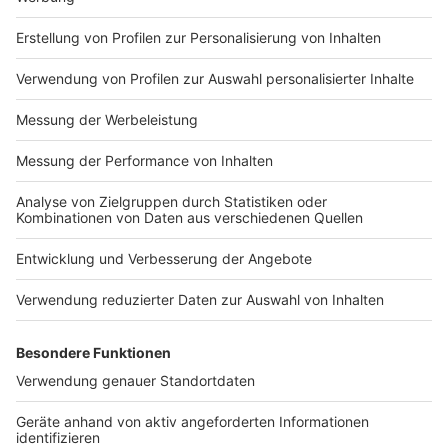
Impressum
Newsletter
Nutzungsbedingungen
Kontakt
Jobs
Studio-Hotline
Presse
Verkehrs-Hotline
Werben
Archiv
ANTENNE BAYERN GROUP
Stiftung ANTENNE BAYERN