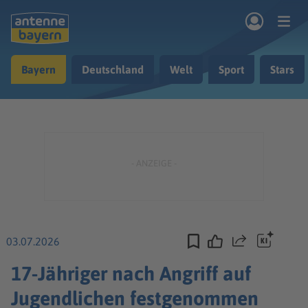
Zum Hauptinhalt springen
Bayern
Deutschland
Welt
Sport
Stars
rogramm
Musik & Radio
Podcasts
Nachrichten
Ratgeber
Kontakt
03.07.2026
Teilen
17-Jähriger nach Angriff auf
Jugendlichen festgenommen