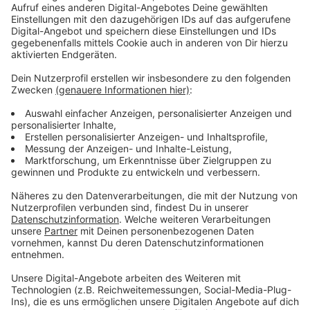
Immer auf dem Laufenden
bleiben!
Verpass' nichts mehr - mit unserem kostenlosen
ANTENNE BAYERN Newsletter. Ob Nachrichten,
Lifestyle oder unsere neuesten Aktionen - wir
informieren dich.
Zum Newsletter anmelden
Du möchtest uns etwas sagen?
Studio Hotline