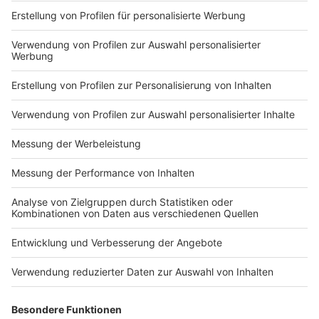
Du hast dir noch keine Artikel gemerkt
Markiere sie hierfür mit einem
Impressum
Newsletter
Nutzungsbedingungen
Kontakt
Jobs
Studio-Hotline
Presse
Verkehrs-Hotline
Werben
Archiv