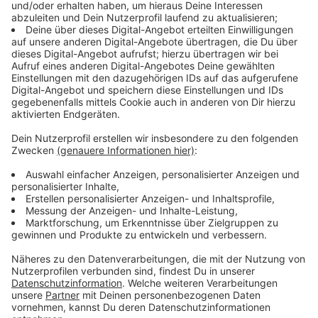
Immer auf dem Laufenden
bleiben!
Verpass' nichts mehr - mit unserem kostenlosen
ANTENNE BAYERN Newsletter. Ob Nachrichten,
Lifestyle oder unsere neuesten Aktionen - wir
informieren dich.
Zum Newsletter anmelden
Du möchtest uns etwas sagen?