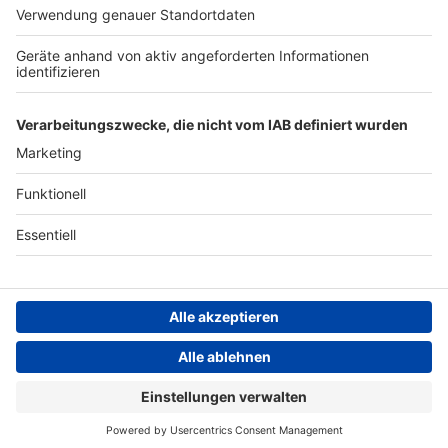
ANTENNE BAYERN GROUP
Stiftung ANTENNE BAYERN
hilft
Teilnahmebedingungen
Grounding Page ANTENNE
BAYERN
Datenschutz­erklärung
Cookie- und Drittanbieter-
einstellungen
Persönliche Datenkontrolle
ANTENNE BAYERN Live
Luis Fonsi feat. Daddy Yankee – Despacito