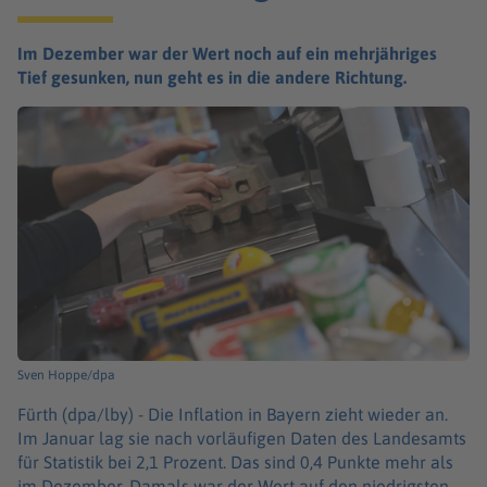
Im Dezember war der Wert noch auf ein mehrjähriges
Tief gesunken, nun geht es in die andere Richtung.
Sven Hoppe/dpa
Fürth (dpa/lby) -
Die Inflation in Bayern zieht wieder an.
Im Januar lag sie nach vorläufigen Daten des Landesamts
für Statistik bei 2,1 Prozent. Das sind 0,4 Punkte mehr als
im Dezember. Damals war der Wert auf den niedrigsten