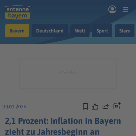
Zum Hauptinhalt springen
Bayern
Deutschland
Welt
Sport
Stars
rogramm
Musik & Radio
Podcasts
Nachrichten
Ratgeber
Kontakt
30.01.2026
Teilen
2,1 Prozent: Inflation in Bayern
zieht zu Jahresbeginn an