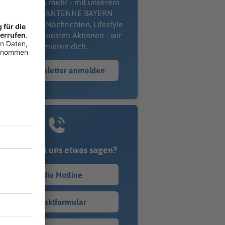
erpass' nichts mehr - mit unserem
kostenlosen ANTENNE BAYERN
wsletter. Ob Nachrichten, Lifestyle
er unsere neuesten Aktionen - wir
informieren dich.
Zum Newsletter anmelden
Du möchtest uns etwas sagen?
Studio Hotline
Kontaktformular