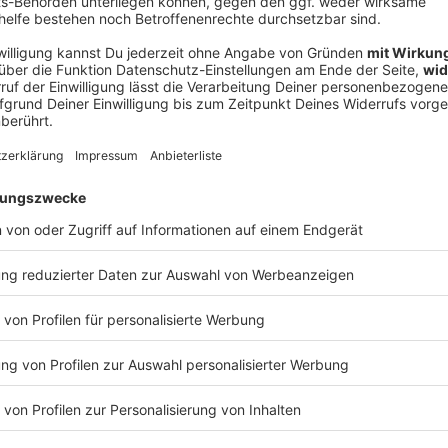
V
Ne
od