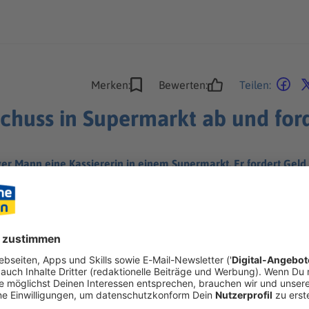
Merken:
Bewerten:
Teilen:
Schuss in Supermarkt ab und for
ger Mann eine Kassiererin in einem Supermarkt. Er fordert Gel