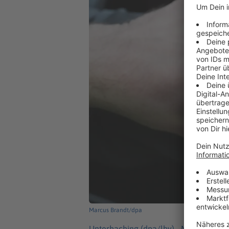
Marcus Brandt/dpa
Unterhaching (dpa/lby) -
Mit einer Sc