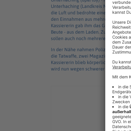
Unterhaching (Landkreis München) aus
die Luft und bedrohte eine Kassiererin
den Einnahmen aus mehreren Kassen fo
Kassiererin gab ihm das Geld aus ihrer
Beute - aus dem Laden. Zum Zeitpunkt
sollen auch noch mehrere Kunden in 
In der Nähe nahmen Polizisten den M
die Tatwaffe, zwei Magazine gefüllt m
Kassiererin blieb körperlich unverletz
wird nun wegen schwerer räuberischer