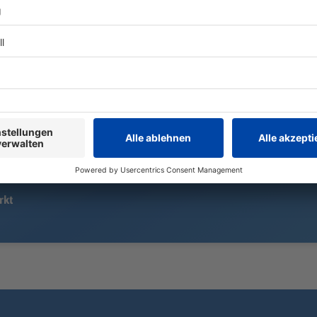
München
Die Elektroversion des 3ers wird als
Eine Zeugin 
erstes Modell der «Neuen Klasse»
eines Motorr
in Deutschland gebaut. Was das für
ab. Doch der
das Stammwerk und die Zukunft
Die Polizei 
der Produktion bedeutet.
warum.
rkt