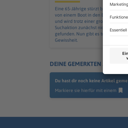
Eine 65-Jährige stürzt bei Unwetter
von einem Boot in den Bodensee
und wird trotz einer großen
Suchaktion zunächst nicht
gefunden. Nun gibt es traurige
Gewissheit.
DEINE GEMERKTEN ARTIKEL
Du hast dir noch keine Artikel geme
Markiere sie hierfür mit einem