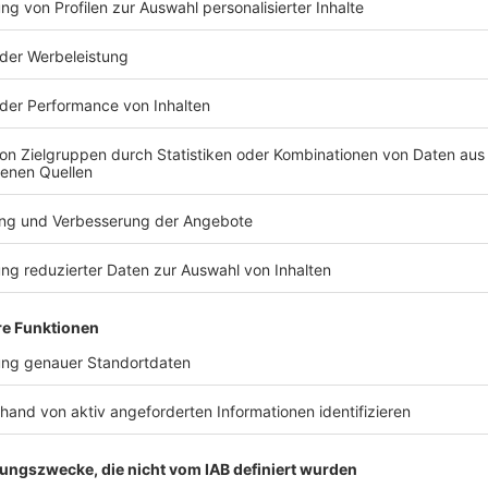
TERESSIEREN
Bayern
Bayern
BMW startet
Motorradfah
Serienproduktion des
nach Sturz 
elektrischen i3 in
Rettungskr