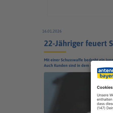
16.01.2026
22-Jähriger feuert 
Mit einer Schusswaffe bedroht ein jun
Auch Kunden sind in dem Geschäft.