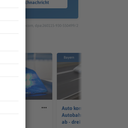
Sprachnachricht
© dpa-infocom, dpa:260115-930-550499/2
Bayern
rer flieht
Auto kommt von
vor
Autobahn auf Bahnlinie
äften
ab - drei Tote