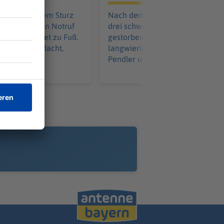
setzt nach dem Sturz
Nach dem Unfall auf der A3 sin
adfahrers den Notruf
drei schwer verletzte Männer
 Mann flüchtet zu Fuß.
gestorben. Die Bergung ist
hat einen Verdacht,
langwierig. Das hat auch Folgen 
Pendler und Bahnreisende.