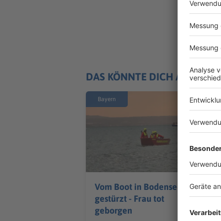
DAS KÖNNTE DICH AUCH IN
Bayern
Vom Boot in Bodensee
gestürzt - Frau tot
geborgen