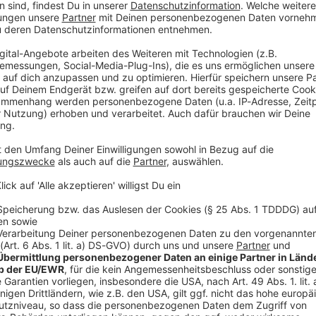
geraubt. Der 22-Jährige schoss mindestens einmal in
, um Geld zu erbeuten, wie die Polizei mitteilte. Neben
rderte er auch Bares aus dem Tresor. Die 50-jährige
 Kasse. Danach floh der 22-Jährige - ohne weitere
 des Überfalls, am Mittwoch kurz vor Ladenschluss,
dem Supermarkt gewesen sein.
ann fest. Die Beamten fanden bei dem Verdächtigen
it Schreckschussmunition und die Beute. Die
t, stand aber unter Schock. Gegen den 22-Jährigen
 Erpressung ermittelt.