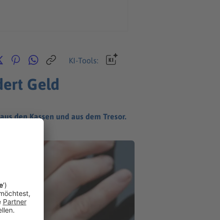
KI-Tools:
dert Geld
d aus den Kassen und aus dem Tresor.