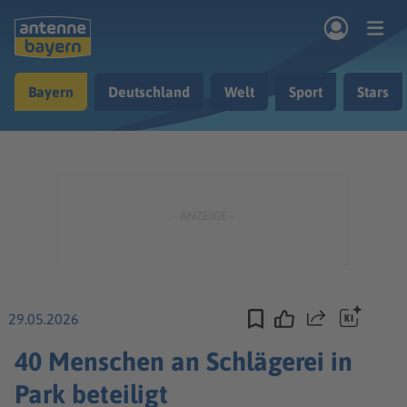
Zum Hauptinhalt springen
Bayern
Deutschland
Welt
Sport
Stars
rogramm
Musik & Radio
Podcasts
Nachrichten
Ratgeber
Kontakt
29.05.2026
Teilen
40 Menschen an Schlägerei in
Park beteiligt