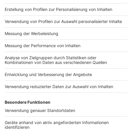
Impressum
Newsletter
Nutzungsbedingungen
Kontakt
Jobs
Studio-Hotline
Presse
Verkehrs-Hotline
Werben
Archiv
ANTENNE BAYERN GROUP
Stiftung ANTENNE BAYERN