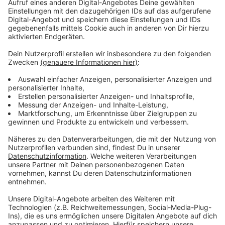
Immer auf dem Laufenden
bleiben!
Verpass' nichts mehr - mit unserem kostenlosen
ANTENNE BAYERN Newsletter. Ob Nachrichten,
Lifestyle oder unsere neuesten Aktionen - wir
informieren dich.
Zum Newsletter anmelden
Du möchtest uns etwas sagen?
Studio Hotline