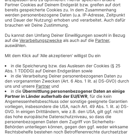
Kontaktformular
Sprachnachricht
© dpa-infocom, dpa:260529-930-147240/1
DAS KÖNNTE DICH AUCH INTERESSIEREN
Bayern