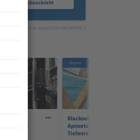
Sprachnachricht
© dpa-infocom, dpa:251113-930-287926/1
Bayern
Wohnanlage
Blackout stoppt
r evakuiert
Apnoetaucher kurz vor
Tiefenrekord