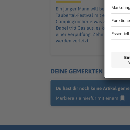
Ein junger Mann will beim
Taubertal-Festival mit einem
Campingkocher etwas zubereiten.
Dabei tritt Gas aus, es kommt zu
einer Verpuffung. Zehn Menschen
werden verletzt.
DEINE GEMERKTEN ARTIKEL
Du hast dir noch keine Artikel geme
Markiere sie hierfür mit einem