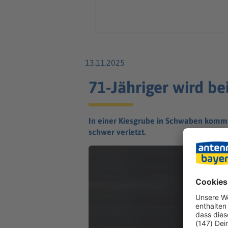
13.11.2025
71-Jähriger wird be
In einer Kiesgrube in Schwaben kommt
schwer verletzt.