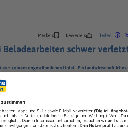
Merken:
Bewerten:
Teilen:
i Beladearbeiten schwer verletz
 es zu einem ungewöhnlichen Unfall. Ein landwirtschaftliches