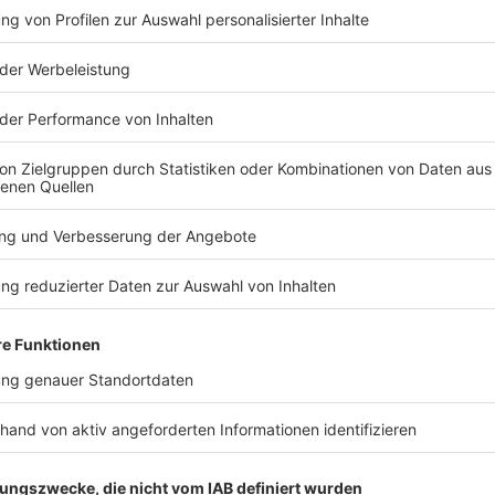
TERESSIEREN
Bayern
Bayern
FC Augsburg siegt beim
Senioren-
Familientag gegen
wegen Feue
Italien-Club