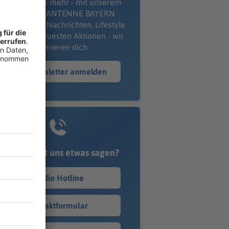
erpass' nichts mehr - mit unserem
kostenlosen ANTENNE BAYERN
wsletter. Ob Nachrichten, Lifestyle
er unsere neuesten Aktionen - wir
informieren dich.
Zum Newsletter anmelden
Du möchtest uns etwas sagen?
Studio Hotline
Kontaktformular