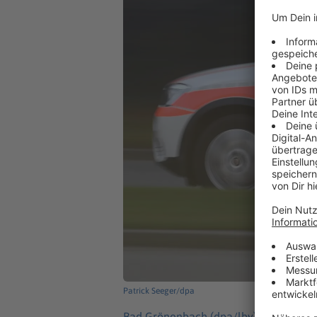
Patrick Seeger/dpa
Bad Grönenbach (dpa/lby) -
Bei Arbei