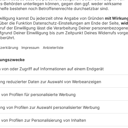
V
Ne
od