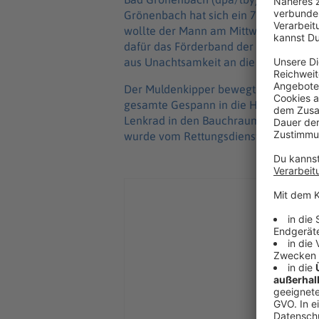
Grönenbach hat sich ein 71-Jähriger 
wollte der Mann am Mittwochmorgen M
dafür das Förderband der Anlage. Verm
aus Unachtsamkeit an die Steuerung s
Der Muldenkipper bewegte sich und b
gesamte Gespann in die Höhe gezoge
Lenkrad in den Bauchraum gedrückt. De
wurde vom Rettungsdienst in ein Kran