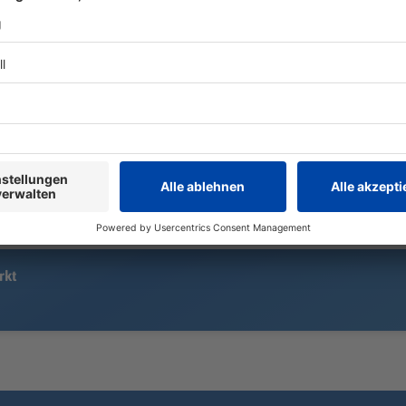
In einer Woh
Menschen br
Im Duell mit Sassuolo Calcio holt
Dachgeschos
der Fußball-Bundesligist einen 0:2-
müssen ihre 
Rückstand auf und tankt weiteres
Selbstvertrauen für die
bevorstehende Saison.
rkt