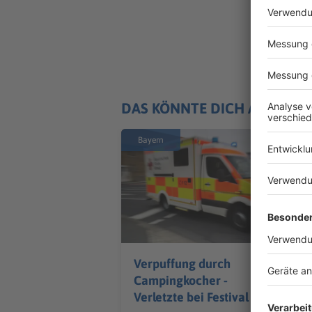
DAS KÖNNTE DICH AUCH IN
Bayern
Verpuffung durch
Campingkocher -
Verletzte bei Festival