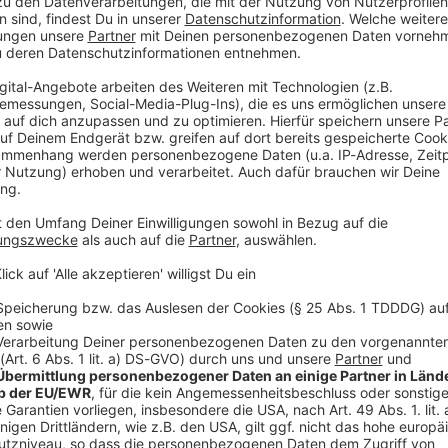
schwer verletzt. Nach Angaben der Polizei Memmingen
aterial auf ein Traktorgespann laden und nutzte
utlich geriet er auf dem Fahrersitz seines Traktors
eines Muldenkippers.
lieb am Förderband hängen. Dadurch wurde das
n. Nach Polizeiangaben wurde dem Fahrer dabei das
r 71-Jährige erlitt erhebliche Verletzungen und
kenhaus gebracht.