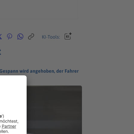
KI-Tools:
t
 Gespann wird angehoben, der Fahrer