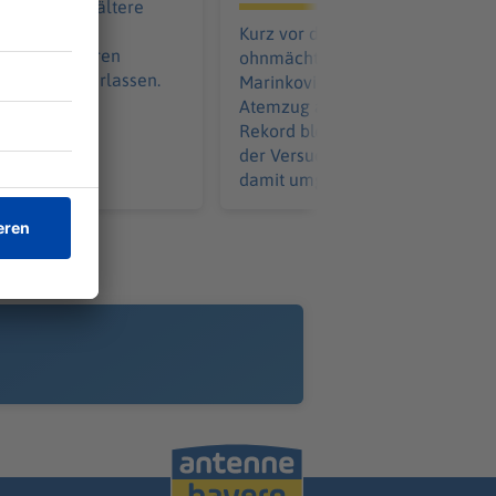
nanlage für ältere
ennt das
Kurz vor dem Ziel wird er
s. Die Senioren
ohnmächtig: Apnoetaucher Minj
Quartiere verlassen.
Marinković taucht mit einem
Atemzug auf 85 Meter – doch de
Rekord bleibt unerreicht. Waru
der Versuch nicht zählt und wie 
damit umgeht.