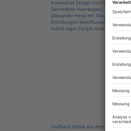
Kriminalrat Zangel mischt sich wie im
(Bernadette Heerwagen), Harald Neuh
(Alexander Held) ein. Staatsanwalt Bene
Ermittlungen beeinflussen. Ein arroga
macht sogar Zangel sprachlos.
Chefkoch Dobek aus dem Münchner Go