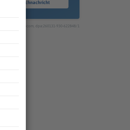
Sprachnachricht
© dpa-infocom, dpa:260131-930-622848/1