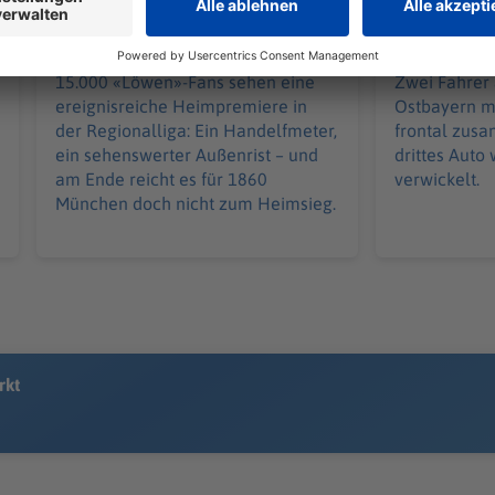
Heimpremiere
Straubing
15.000 «Löwen»-Fans sehen eine
Zwei Fahrer 
ereignisreiche Heimpremiere in
Ostbayern m
der Regionalliga: Ein Handelfmeter,
frontal zus
ein sehenswerter Außenrist – und
drittes Auto
am Ende reicht es für 1860
verwickelt.
München doch nicht zum Heimsieg.
rkt