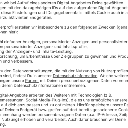
Mord» zu einem alten Fall. Damals war der heutige
rteilt worden. Eine Tat, die er stets bestritt. Die
ttlungen des Staatsanwaltes fest.
für den Zweifel» ist diesen Samstag (31. Dezember)
reits online abrufbar.
die letzte für Schauspieler Christoph Süß, der als
naloberrat Helmut Zangel die Nerven der Ermittler
yla schreibt ihm einen passenden Abschied.
nden aus «München Mord» aus. «Wir hatten es lustig.
aber leider sein», sagte er dazu. Der 58-Jährige
ration des satirischen Wochenmagazins «quer» im BR
es künftig ohne Zangel bei «München Mord»