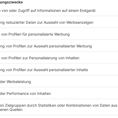
mer in die Arbeit der Kommissare Angelika Flierl
auser (Marcus Mittermeier) und Ludwig Schaller
dikt mischt sich nicht nur ein, er will die
nter Auftritt des Staatsanwaltes vor den Kommissaren
urmettempel Tanoshimi wurde just am Tag, an dem