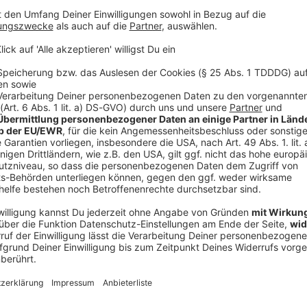
V
Ne
od
m Auge
ortez) und Oliver Gerg (Shenja Lacher) hatten einst
. Damals war Gerg der Chefkoch. Eine Verurteilung
itere Karriere. Inzwischen ist Gerg frei und arbeitet
obek. Der bekommt Ärger mit einem unzufriedenen
aatsanwalt Lukas Benedikt (Thomas Loibl), der
eitete. Rasend vor Wut verpasst ihm Dobek ein blaues
fgefunden.