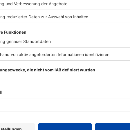
nz-Josef Penkofer (Lukas Turtur) entlassen. Anlass:
eln immer mehr an den Ermittlungen des Staatsanwalts
t allerdings fest: einmal Täter, immer Täter. Dann
nde Wende in dem Fall, der sich auch um die Frage
TERESSIEREN
Bayern
Bayern
Trotz 2:0-Vorsprung:
Fünf Schwer
Kein 1860-Sieg zur
Verkehrsunf