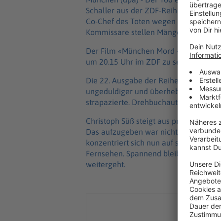
Schaller aus der ZDF-Reihe «München 
Co-Chef des Toten wegen Totschlags veru
Kommissare stellen Mängel in den Ermi
Der Film «München Mord - Im Zweifel 
um 20.15 Uhr im ZDF zu sehen sowie be
Die 22. Ausgabe der Reihe ist zugleich 
ungeduldiger und überheblicher Krimi
strapazierte. Drehbuchautor Peter Koc
Christoph Süß steigt aus privaten Grü
Das aufzugeben war nicht leicht, muss 
konzentriert sich nun auf seine Mode
Fernsehen. Spannend bleibt nun, wie 
weitergeht.