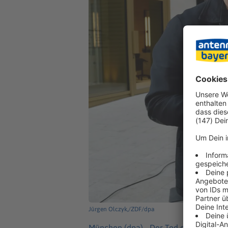
Jürgen Olczyk,/ZDF/dpa
München (dpa) -
Der Tod eines Chefkoc