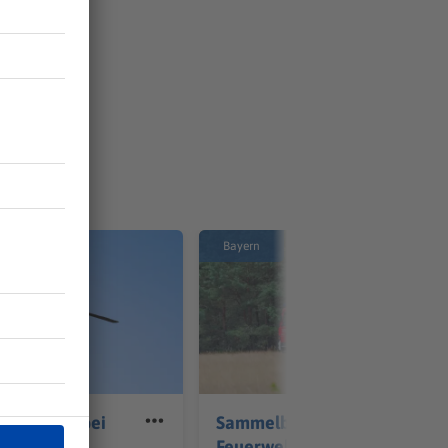
Bayern
verletzte bei
Sammelbestellung für
all bei
Feuerwehrautos soll