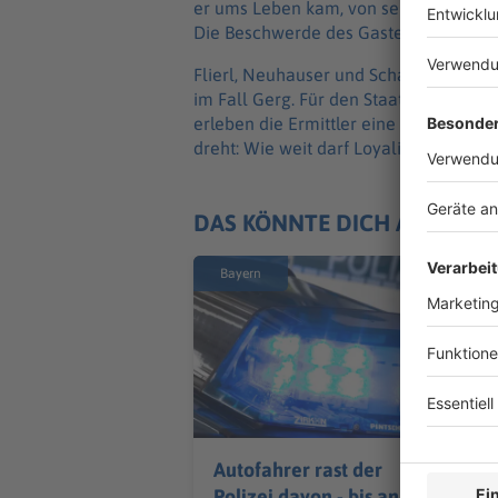
er ums Leben kam, von seinem Chef Fra
Die Beschwerde des Gastes.
Flierl, Neuhauser und Schaller zweif
im Fall Gerg. Für den Staatsanwalt steh
erleben die Ermittler eine überrasche
dreht: Wie weit darf Loyalität gehen?
DAS KÖNNTE DICH AUCH IN
Bayern
Autofahrer rast der
Polizei davon - bis an