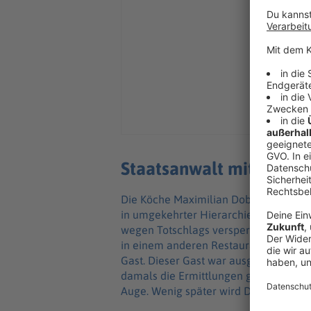
Staatsanwalt mit blaue
Die Köche Maximilian Dobek (Manuel C
in umgekehrter Hierarchie gearbeitet
wegen Totschlags versperrte ihm die we
in einem anderen Restaurant unter D
Gast. Dieser Gast war ausgerechnet St
damals die Ermittlungen gegen Gerg l
Auge. Wenig später wird Dobek tot au