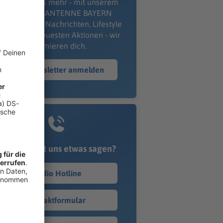
erpass' nichts mehr - mit unserem
kostenlosen ANTENNE BAYERN
wsletter. Ob Nachrichten, Lifestyle
er unsere neuesten Aktionen - wir
informieren dich.
Zum Newsletter anmelden
Du möchtest uns etwas sagen?
Studio Hotline
Kontaktformular