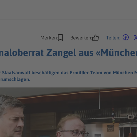
Merken:
Bewerten:
Teilen:
inaloberrat Zangel aus «Münch
r Staatsanwalt beschäftigen das Ermittler-Team von München Mo
erumschlagen.