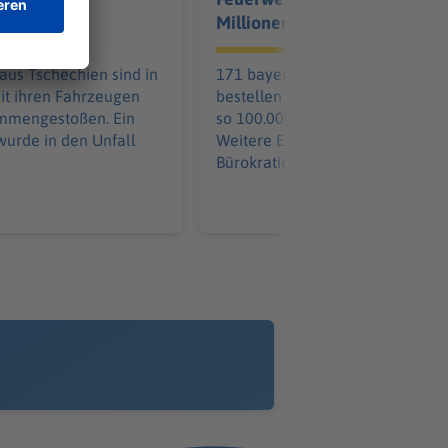
Millionen sparen
aus Tschechien sind in
171 bayerische Kommunen
it ihren Fahrzeugen
bestellen gemeinsam - und spar
ammengestoßen. Ein
so 100.000 pro Löschfahrzeug.
 wurde in den Unfall
Weitere Einsparungen in der
Bürokratie kommen hinzu.