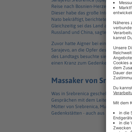
Reise nach Bosnien-Herzegowina von 
Dieser habe das große Interesse an d
Nato bekräftigt, berichtete Aigner na
Gleichzeitig sei das Land aber auch e
Russland und China, sagte sie.
Zuvor hatte Aigner bei einem Besuch i
Sarajevo, an die Opfer des dortigen 
des Landtags besuchte sie die Gedenks
einen Kranz zum Gedenken nieder.
Massaker von Srebrenic
Was in Srebrenica geschehen sei, könn
Gesprächen mit dem Leiter der Gedenks
Mütter von Srebrenica, Munira Subasic
Gedenkstätten - auch aus unserer eig