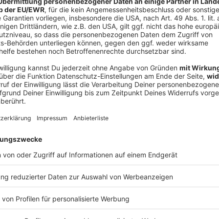
V
Ne
od
che Truppen in dem im Osten des Landes gelegenen
 in der Mehrzahl muslimische Männer und männliche
haben die grauenvolle Episode im Bosnien-Krieg als
as schlimmste Massaker seit dem Ende des Zweiten
ligen Hohen Repräsentanten