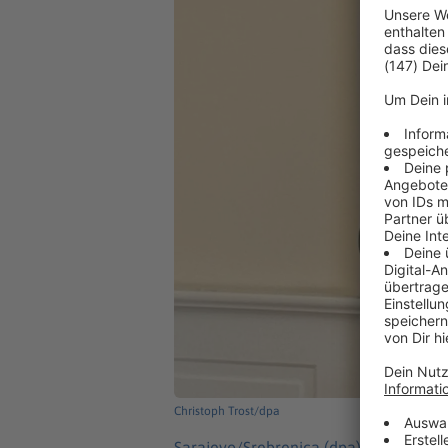
Christoph Trost/dpa
Sarajevo/Srebrenica (dpa) -
Bayerns La