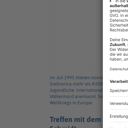
Im Juli 1995 töteten bosnisch-serbis
Srebrenica mehr als 8.000 Menschen,
Jugendliche. Internationale Gerichte 
Völkermord anerkannt. Sie gilt als d
Weltkriegs in Europa.
Treffen mit dem ehema