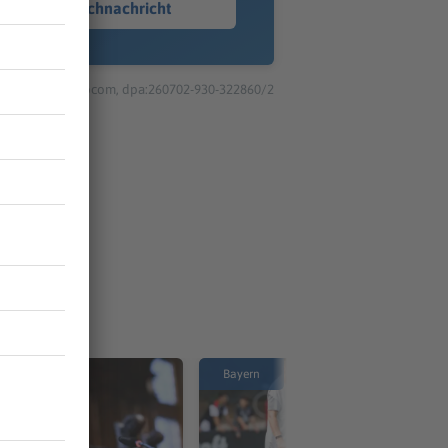
Sprachnachricht
© dpa-infocom, dpa:260702-930-322860/2
Bayern