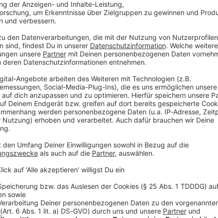
Staatspräsident Denis Becirovic empfangen worden.
er Europäischen Union und den Verbindungen zur
ch dem Gespräch in der Hauptstadt Sarajevo.
in Brennglas der Einflussnahme von Kräften aus
n Srebrenica, mehr als zwei Stunden östlich von
Völkermords erinnert. Gemeinsam mit dem Präsidium
tätte zu Ehren der mehr als 8.000 Opfer und legte
a
e man wohl nie richtig ermessen, sagte Aigner bei
tätte, Emir Suljagic, und der Präsidentin des Vereins
. «Wir wissen um die Bedeutung solcher
enen Erfahrung.»