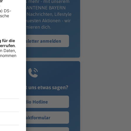
erpass' nichts mehr - mit unserem
kostenlosen ANTENNE BAYERN
wsletter. Ob Nachrichten, Lifestyle
er unsere neuesten Aktionen - wir
informieren dich.
Zum Newsletter anmelden
Du möchtest uns etwas sagen?
Studio Hotline
Kontaktformular