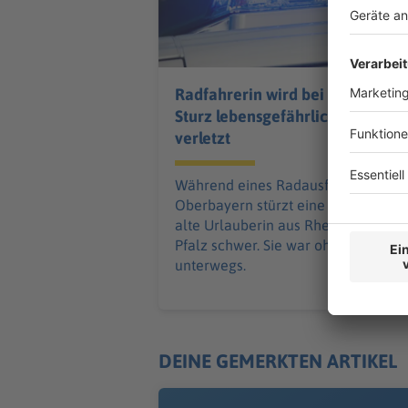
Radfahrerin wird bei
Sturz lebensgefährlich
verletzt
Während eines Radausfluges in
Oberbayern stürzt eine 68 Jahre
alte Urlauberin aus Rheinland-
Pfalz schwer. Sie war ohne Helm
unterwegs.
DEINE GEMERKTEN ARTIKEL