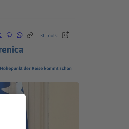
KI-Tools:
renica
le Höhepunkt der Reise kommt schon