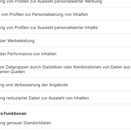
d drei Tage zu Besuch in Bosnien-Herzegowina. Zum
ttwoch den ehemaligen Bosnien-Beauftragten der
hristian Schmidt (CSU), getroffen. Schmidt hatte das
nien-Herzegowina seit 2021 inne. Auf
i seinen Rücktritt angekündigt - seit 1. Juli ist er nun
Beitrittskandidat. 2024 beschloss der Europäische Rat
handlungen. Davor muss das Land aber noch
in den Bereichen Demokratie, Rechtsstaatlichkeit und
TERESSIEREN
Bayern
Bayern