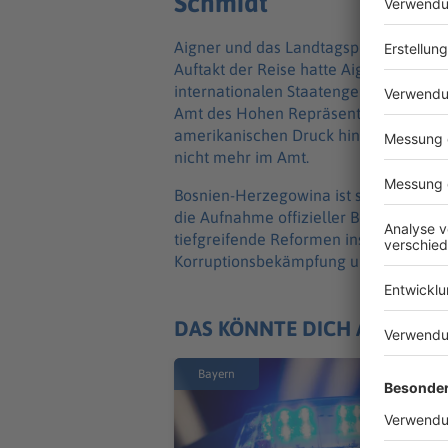
Schmidt
Aigner und das Landtagspräsidium sin
Auftakt der Reise hatte Aigner am Mi
internationalen Staatengemeinschaft, C
Amt des Hohen Repräsentanten für Bos
amerikanischen Druck hin hatte er im Ma
nicht mehr im Amt.
Bosnien-Herzegowina ist seit 2022 EU-
die Aufnahme offizieller Beitrittsver
tiefgreifende Reformen insbesondere 
Korruptionsbekämpfung umsetzen.
DAS KÖNNTE DICH AUCH IN
Bayern