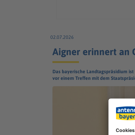
02.07.2026
Aigner erinnert an
Das bayerische Landtagspräsidium ist
vor einem Treffen mit dem Staatspräsi