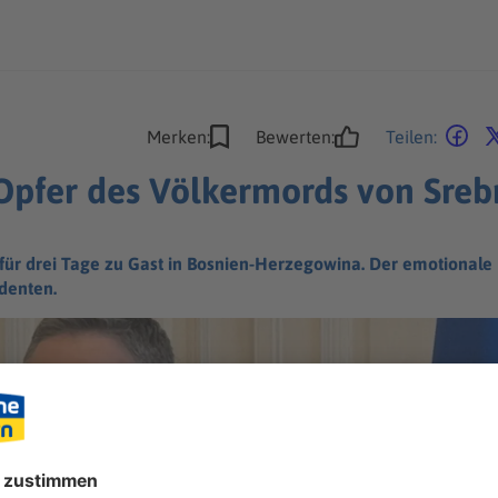
Merken:
Bewerten:
Teilen:
 Opfer des Völkermords von Sreb
 für drei Tage zu Gast in Bosnien-Herzegowina. Der emotiona
denten.