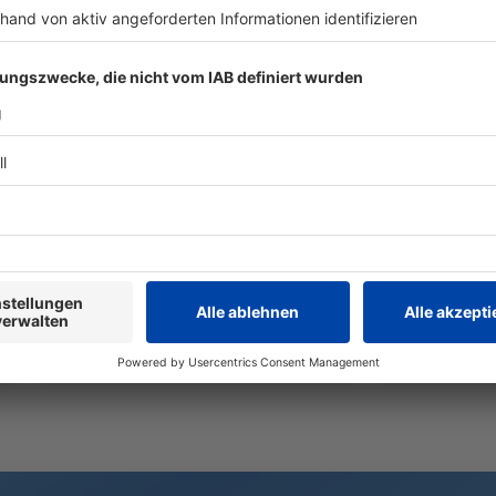
Trike-Fahrer stirbt bei
100 Tage K
Kollision – Enkel schwer
Münchens O
verletzt
bewegt hat
Beim Überqueren einer
Seit dem 1. 
Bundesstraße prallt ein Autofahrer
Münchner Ob
gegen ein Trike. Ein 70 Jahre alter
zweitjüngste
Mann kommt ums Leben.
erster Grüne
eine erste Bi