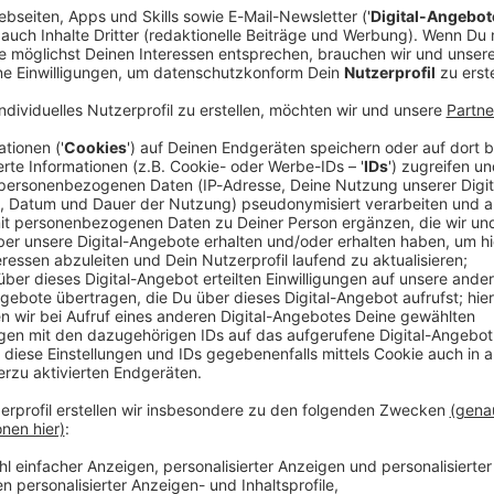
ndtagspräsidentin Ilse Aigner (CSU) ist auf einer