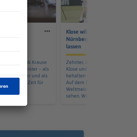
rause: Was
Klose will's beim 1. FC
B bislang
Nürnberg scheppern
lassen
Mai ist Dominik Krause
Zehnter, Achter - und nun? Miros
erbürgermeister – als
Klose und sein 1. FC Nürnberg
r Amtsinhaber und als
behalten ihr Tabellenziel für sich
r überhaupt. Zeit für
Auf dem Rasen will der
lanz.
Weltmeister von 2014 aber Feue
sehen. Wohin kann das führen?