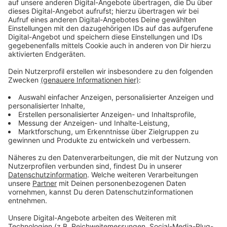
Immer auf dem Laufenden
bleiben!
Verpass' nichts mehr - mit unserem kostenlosen
ANTENNE BAYERN Newsletter. Ob Nachrichten,
Lifestyle oder unsere neuesten Aktionen - wir
informieren dich.
Zum Newsletter anmelden
Du möchtest uns etwas sagen?
Studio Hotline