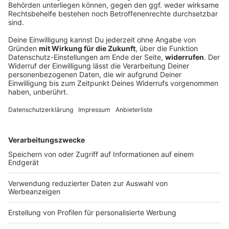
Scheune bei Brand zerstört - Halbe Million
Euro Schaden
Eine Scheune steht lichterloh in Flammen. Der Brand
zieht auch angrenzende Wohnhäuser in
Mitleidenschaft.
DEINE GEMERKTEN ARTIKEL
Du hast dir noch keine Artikel gemerkt
Markiere sie hierfür mit einem