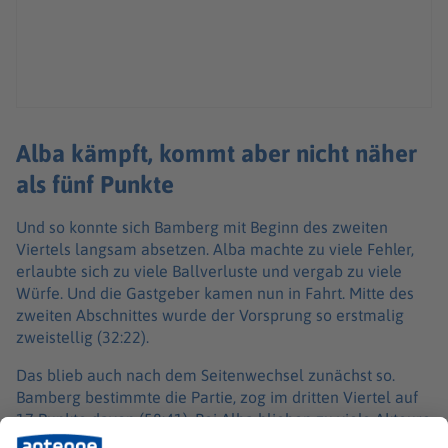
Alba kämpft, kommt aber nicht näher
als fünf Punkte
Und so konnte sich Bamberg mit Beginn des zweiten
Viertels langsam absetzen. Alba machte zu viele Fehler,
erlaubte sich zu viele Ballverluste und vergab zu viele
Würfe. Und die Gastgeber kamen nun in Fahrt. Mitte des
zweiten Abschnittes wurde der Vorsprung so erstmalig
zweistellig (32:22).
Das blieb auch nach dem Seitenwechsel zunächst so.
Bamberg bestimmte die Partie, zog im dritten Viertel auf
17 Punkte davon (58:41). Bei Alba blieben zu viele Akteure
offensiv blass. Sie steigerten sich aber in der Defensive