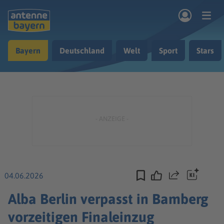
Zum Hauptinhalt springen
Bayern
Deutschland
Welt
Sport
Stars
rogramm
Musik & Radio
Podcasts
Nachrichten
Ratgeber
Kontakt
04.06.2026
Teilen
Alba Berlin verpasst in Bamberg
vorzeitigen Finaleinzug