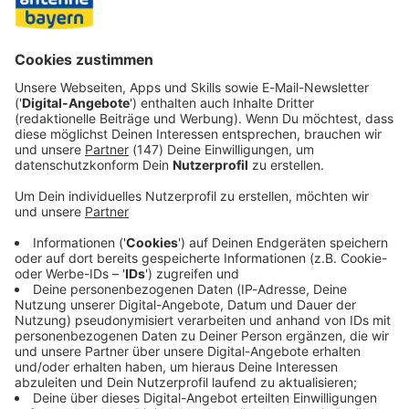
und kamen so im letzten Abschnitt wieder auf fünf Punkte
heran (64:69). Doch die Gastgeber hatten immer eine
Antwort.