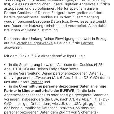
Kontaktformular
Sprachnachricht
© dpa-infocom, dpa:260604-930-175224/1
DAS KÖNNTE DICH AUCH INTERESSIEREN
Bayern