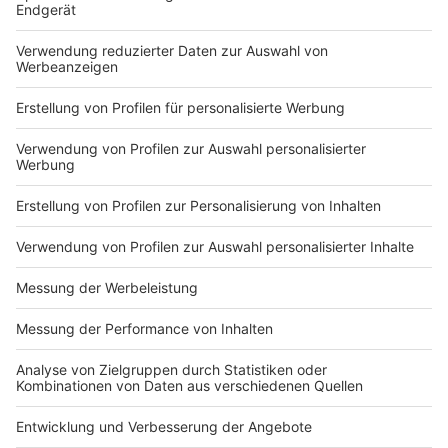
Du hast dir noch keine Artikel gemerkt
Markiere sie hierfür mit einem
Impressum
Newsletter
Nutzungsbedingungen
Kontakt
Jobs
Studio-Hotline
Presse
Verkehrs-Hotline