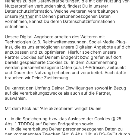
Du möchtest uns etwas sagen?
Studio Hotline
Kontaktformular
Sprachnachricht
© dpa-infocom, dpa:251027-930-214395/1
DAS KÖNNTE DICH AUCH INTERESSIEREN
Bayern