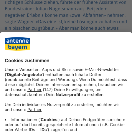
richtigen Schlüsse ziehen, führte der frühere Assistent von
Bundestrainer Julian Nagelsmann aus. Bei jedem
negativen Erlebnis könne man «zwei Abfahrten» nehmen,
sagte Wagner. «Das eine ist, keine Lösungen zu haben und
ein bisschen zu grübeln.» Aber man könne auch etwas
anpassen und «Gutes weiterhin bestärken».
Wagner betonte, sich weiter vor sein junges Team «quasi
als Schutzschild» stellen zu wollen. «Ich möchte, dass sie
sich unter meinem Deckmantel entwickeln können»,
sagte der Augsburger Trainer.