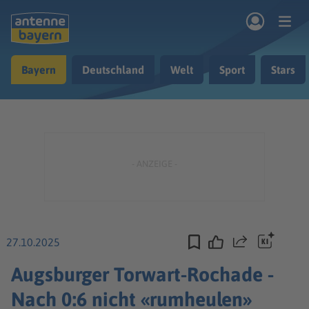
Zum Hauptinhalt springen
Bayern
Deutschland
Welt
Sport
Stars
rogramm
Musik & Radio
Podcasts
Nachrichten
Ratgeber
Kontakt
27.10.2025
Teilen
Augsburger Torwart-Rochade -
Nach 0:6 nicht «rumheulen»