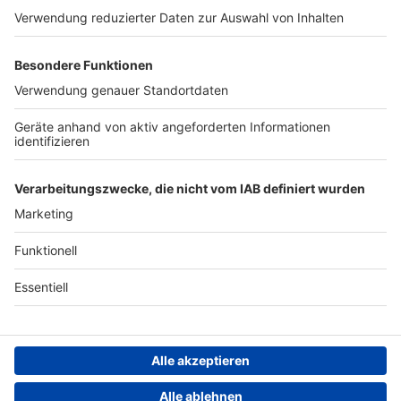
Werben
Archiv
ANTENNE BAYERN GROUP
Stiftung ANTENNE BAYERN
hilft
Teilnahmebedingungen
Grounding Page ANTENNE
BAYERN
Datenschutz­erklärung
Cookie- und Drittanbieter-
einstellungen
Persönliche Datenkontrolle