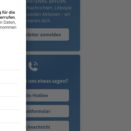
kostenlosen ANTENNE BAYERN
wsletter. Ob Nachrichten, Lifestyle
er unsere neuesten Aktionen - wir
informieren dich.
Zum Newsletter anmelden
Du möchtest uns etwas sagen?
Studio Hotline
Kontaktformular
Sprachnachricht