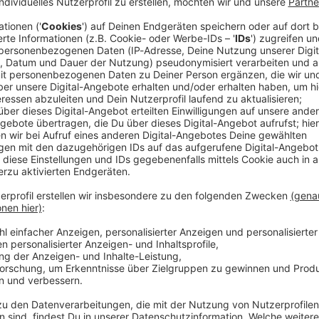
s Wendemanöver hat zu einem folgenschweren Brand
andkreis Dillingen an der Donau geführt. Ein 85-