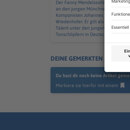
Der Fanny Mendelssohn Preis geht
an den jungen Münchner
Komponisten Johannes
Wiedenhofer. Er gilt als großes
Talent unter den jungen
Tonschöpfern in Deutschland.
DEINE GEMERKTEN ARTIKEL
Du hast dir noch keine Artikel geme
Markiere sie hierfür mit einem