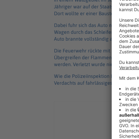
Jähriger war auf der Staatsstraße 22
Dort wollte er einer Baustelle auswei
Dabei fuhr sich das Auto nach Angaben
Wagen durch das Schleifenlassen der K
Auto brannte vollständig aus.
Die Feuerwehr rückte mit rund 70 Eins
Übergreifen der Flammen auf die Umg
werden. Verletzt wurde niemand.
Wie die Polizeiinspektion Dillingen m
Verdachts auf fahrlässiges Herbeiführ