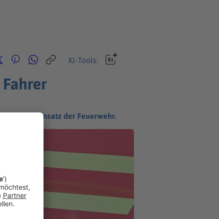
KI-Tools:
 Fahrer
einem Großeinsatz der Feuerwehr.