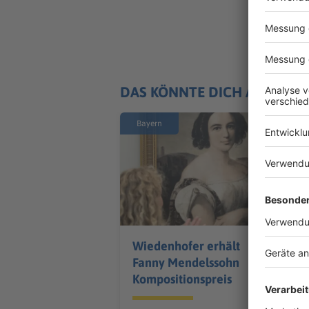
DAS KÖNNTE DICH AUCH IN
Bayern
Wiedenhofer erhält
Fanny Mendelssohn
Kompositionspreis