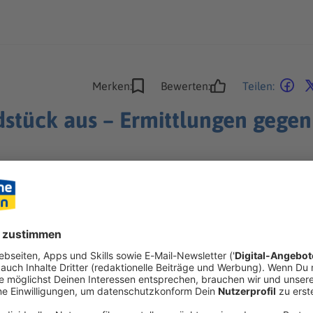
Merken:
Bewerten:
Teilen:
dstück aus – Ermittlungen gegen
ür einen 85 Jahre alten Autofahrer im Schlamm – und führt zu 