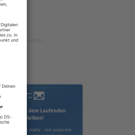
Immer auf dem Laufenden
bleiben!
erpass' nichts mehr - mit unserem