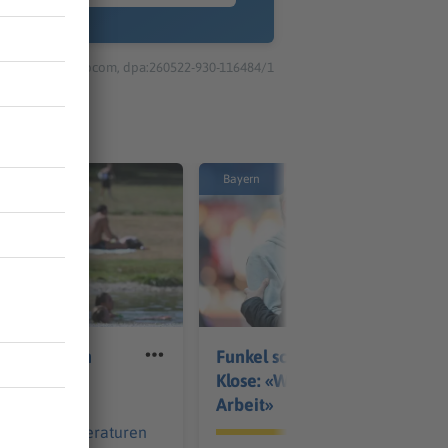
© dpa-infocom, dpa:260522-930-116484/1
Bayern
 bleibt den
Funkel schwärmt von
alten
Klose: «Wahnsinnig gute
Arbeit»
liche Temperaturen