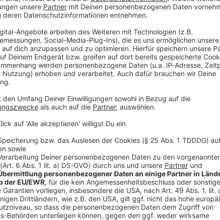
12 zwischen Lutzingen und Unterliezheim unterwegs.
chen, indem er einen Waldweg einschlug.
 der Polizei im Schlamm fest. Beim Versuch, den
upplung zu befreien, fing das Fahrzeug Feuer. Das
atzkräften an, um den Brand zu löschen. Ein
ebung konnte den Angaben zufolge verhindert
itteilte, wird gegen den Autofahrer nun wegen des
en einer Brandgefahr ermittelt.
V