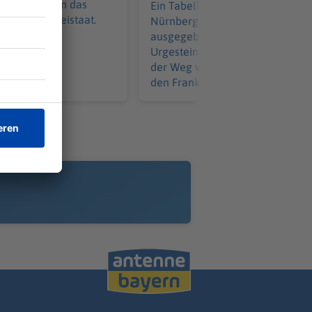
6 Grad prägen das
Ein Tabellenziel hat der 1. FC
etter im Freistaat.
Nürnberg öffentlich nicht
ausgegeben. Geht es nach Train
Urgestein Friedhelm Funkel, führ
der Weg von Miroslav Klose und
den Franken ganz nach oben.