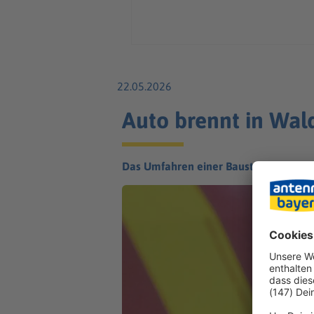
22.05.2026
Auto brennt in Wal
Das Umfahren einer Baustelle endet f