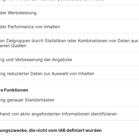
TERESSIEREN
Bayern
Bayern
66-Jähriger bei
Der Sommer
Frontalzusammenstoß
Bayern erh
schwer verletzt
Hochsommer