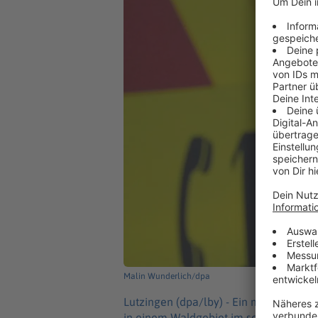
Malin Wunderlich/dpa
Lutzingen (dpa/lby) -
Ein missglückte
in einem Waldgebiet im schwäbischen L