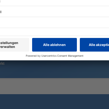
von bis zu 3
Nach einem Unfall versorgt ein
Wochenend-W
zufällig anwesender Arzt den
eingeklemmten Fahrer. Auch die
Fahrerin des anderen Autos kommt
verletzt ins Krankenhaus.
rkt