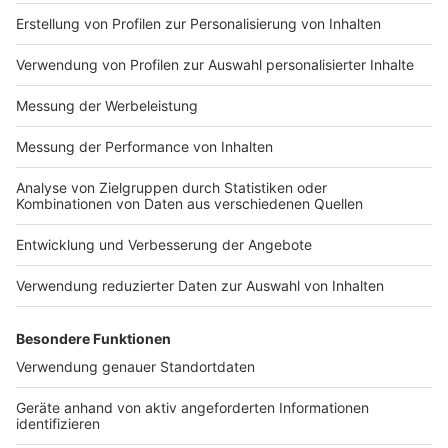
Impressum
Newsletter
Nutzungsbedingungen
Kontakt
Jobs
Studio-Hotline
Presse
Verkehrs-Hotline
Werben
Archiv
ANTENNE BAYERN GROUP
Stiftung ANTENNE BAYERN
hilft