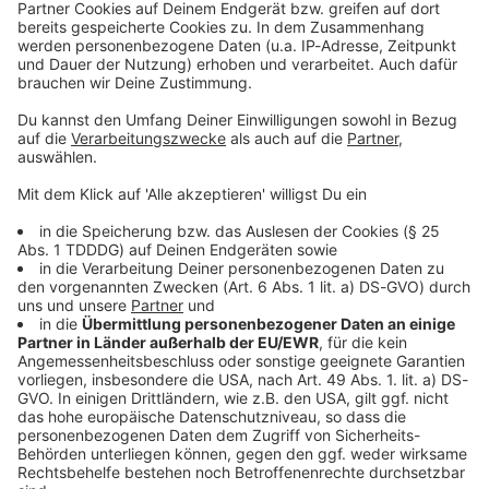
Sprachnachricht
© dpa-infocom, dpa:251010-930-144876/1
DAS KÖNNTE DICH AUCH INTERESSIEREN
Bayern