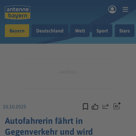
Zum Hauptinhalt springen
Bayern
Deutschland
Welt
Sport
Stars
rogramm
Musik & Radio
Podcasts
Nachrichten
Ratgeber
Kontakt
10.10.2025
Teilen
Autofahrerin fährt in
Gegenverkehr und wird