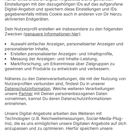
Immer auf dem Laufenden
bleiben!
Verpass' nichts mehr - mit unserem kostenlosen
ANTENNE BAYERN Newsletter. Ob Nachrichten,
Lifestyle oder unsere neuesten Aktionen - wir
informieren dich.
Zum Newsletter anmelden
Du möchtest uns etwas sagen?
Studio Hotline
Kontaktformular