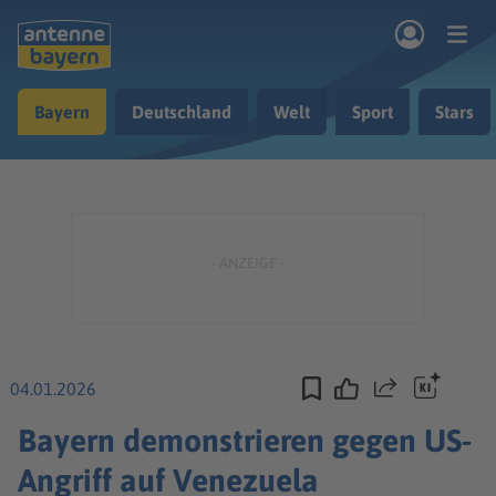
Zum Hauptinhalt springen
Bayern
Deutschland
Welt
Sport
Stars
rogramm
Musik & Radio
Podcasts
Nachrichten
Ratgeber
Kontakt
04.01.2026
Teilen
Bayern demonstrieren gegen US-
Angriff auf Venezuela