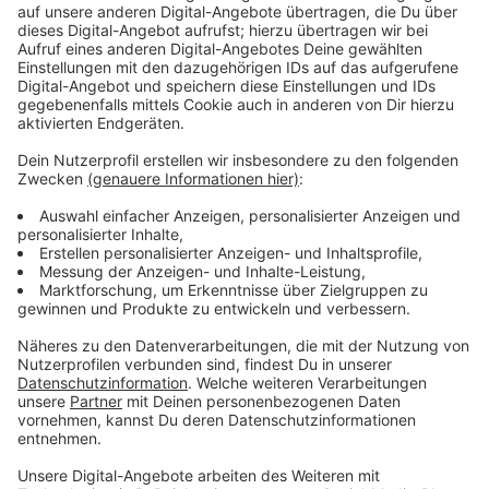
Immer auf dem Laufenden
bleiben!
Verpass' nichts mehr - mit unserem kostenlosen
ANTENNE BAYERN Newsletter. Ob Nachrichten,
Lifestyle oder unsere neuesten Aktionen - wir
informieren dich.
Zum Newsletter anmelden
Du möchtest uns etwas sagen?
Studio Hotline