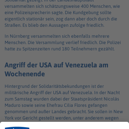
versammelten sich schätzungsweise 400 Menschen, wie
eine Polizeisprecherin sagte. Die Kundgebung sollte
eigentlich stationär sein, zog dann aber doch durch die
Straßen. Es blieb den Aussagen zufolge friedlich.
In Nürnberg versammelten sich ebenfalls mehrere
Menschen. Die Versammlung verlief friedlich. Die Polizei
hatte zu Spitzenzeiten rund 180 Teilnehmern gezählt.
Angriff der USA auf Venezuela am
Wochenende
Hintergrund der Solidaritätsbekundungen ist der
militärische Angriff der USA auf Venezuela. In der Nacht
zum Samstag wurden dabei der Staatspräsident Nicolás
Maduro sowie seine Ehefrau Cilia Flores gefangen
genommen und außer Landes gebracht. Sie sollen in New
York vor Gericht gestellt werden, unter anderem wegen
des Vorwurfs des «Drogenterrorismus».