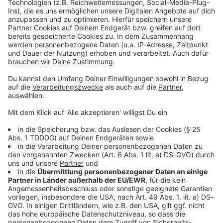
Kontaktformular
Sprachnachricht
© dpa-infocom, dpa:260104-930-497714/2
DAS KÖNNTE DICH AUCH INTERESSIEREN
Bayern