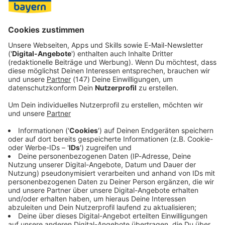
Die Bonner behaupteten dank einer besseren Quote aus
dem Zweier-Bereich bis Mitte des Schlussabschnitts eine
knappe Führung, ehe sie sich durch einen 15:4-Lauf die
erste zweistellige Führung des Spiels sicherten. Joel
Aminu führte die Bonner mit 16 Zählern an, nachdem er
schon in der ersten Partie der beste Punktesammler
seiner Mannschaft gewesen war.