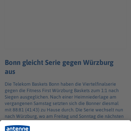
Bonn gleicht Serie gegen Würzburg
aus
Die Telekom Baskets Bonn haben die Viertelfinalserie
gegen die Fitness First Würzburg Baskets zum 1:1 nach
Siegen ausgeglichen. Nach einer Heimniederlage am
vergangenen Samstag setzten sich die Bonner diesmal
mit 88:81 (41:43) zu Hause durch. Die Serie wechselt nun
nach Würzburg, wo am Freitag und Sonntag die nächsten
beiden Partien stattfinden.