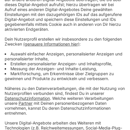
Immer auf dem Laufenden
bleiben!
Verpass' nichts mehr - mit unserem kostenlosen
ANTENNE BAYERN Newsletter. Ob Nachrichten,
Lifestyle oder unsere neuesten Aktionen - wir
informieren dich.
Zum Newsletter anmelden
Du möchtest uns etwas sagen?