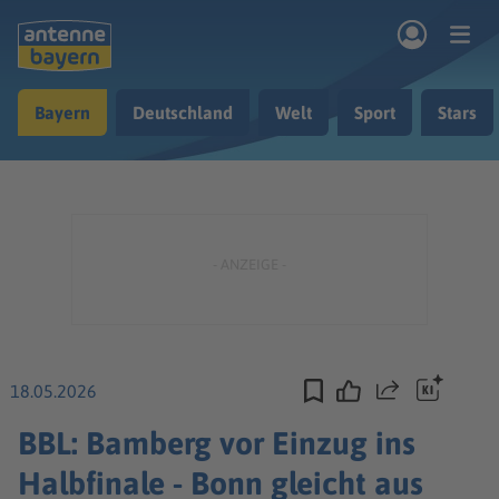
Zum Hauptinhalt springen
Bayern
Deutschland
Welt
Sport
Stars
rogramm
Musik & Radio
Podcasts
Nachrichten
Ratgeber
Kontakt
18.05.2026
Teilen
BBL: Bamberg vor Einzug ins
Halbfinale - Bonn gleicht aus