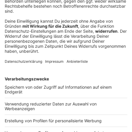
Schweinestall brennt – alle 1.600 Schweine
tot
Feueralarm im Landkreis Aichach-Friedberg: Ein Stall
mit Schweinen brennt. Die Tiere können nicht mehr
gerettet werden.
DEINE GEMERKTEN ARTIKEL
Du hast dir noch keine Artikel gemerkt
Markiere sie hierfür mit einem