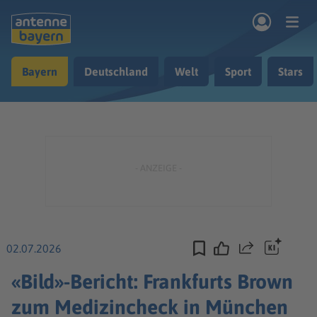
Zum Hauptinhalt springen
Bayern
Deutschland
Welt
Sport
Stars
rogramm
Musik & Radio
Podcasts
Nachrichten
Ratgeber
Kontakt
02.07.2026
Teilen
«Bild»-Bericht: Frankfurts Brown
zum Medizincheck in München