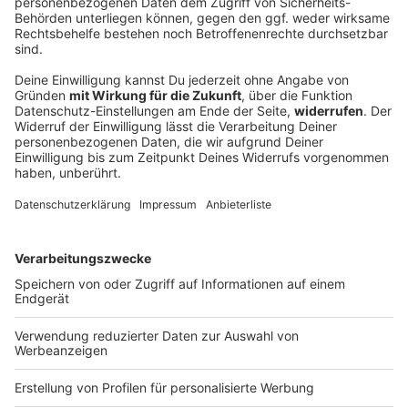
Schweinestall brennt – alle 1.600 Schweine
tot
Feueralarm im Landkreis Aichach-Friedberg: Ein Stall
mit Schweinen brennt. Die Tiere können nicht mehr
gerettet werden.
DEINE GEMERKTEN ARTIKEL
Du hast dir noch keine Artikel gemerkt
Markiere sie hierfür mit einem