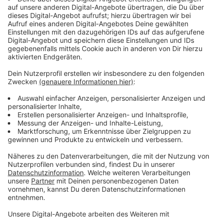
Immer auf dem Laufenden
bleiben!
Verpass' nichts mehr - mit unserem kostenlosen
ANTENNE BAYERN Newsletter. Ob Nachrichten,
Lifestyle oder unsere neuesten Aktionen - wir
informieren dich.
Zum Newsletter anmelden
Du möchtest uns etwas sagen?