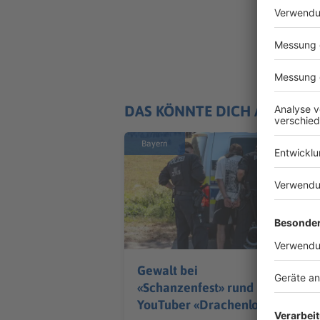
DAS KÖNNTE DICH AUCH IN
Bayern
Gewalt bei
«Schanzenfest» rund um
YouTuber «Drachenlord»