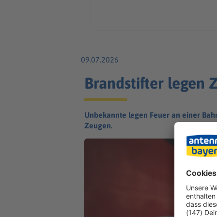
09.07.2026
Brandstifter legen
Unbekannte legen Feuer an einer Bahn
Zeugen.