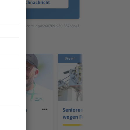
Sprachnachricht
© dpa-infocom, dpa:260709-930-357686/1
Bayern
g siegt beim
Senioren-Wohnanlage
g gegen
wegen Feuer evakuiert
b