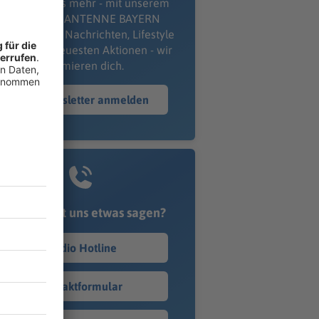
erpass' nichts mehr - mit unserem
kostenlosen ANTENNE BAYERN
wsletter. Ob Nachrichten, Lifestyle
er unsere neuesten Aktionen - wir
informieren dich.
Zum Newsletter anmelden
Du möchtest uns etwas sagen?
Studio Hotline
Kontaktformular