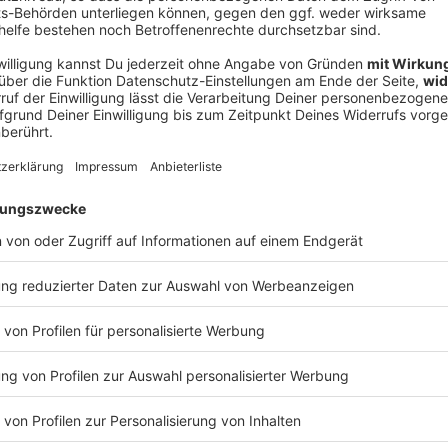
V
Ne
od