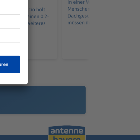
In einer Wohnanlage für ältere
Menschen brennt das
 Sassuolo Calcio holt
Dachgeschoss. Die Senioren
Bundesligist einen 0:2-
müssen ihre Quartiere verlassen
f und tankt weiteres
uen für die
de Saison.