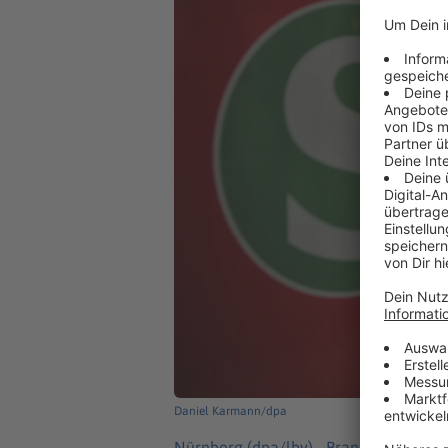
Daniel Karmann/dpa
Nürnberg (dpa/lby) -
Brandstifter hab