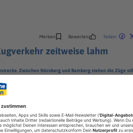
Merken:
Bewerten:
Teilen:
 Zugverkehr zeitweise lahm
strecke. Zwischen Nürnberg und Bamberg stehen die Züge still