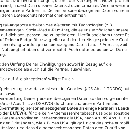
ebremst. Unbekannte hatten nach Angaben der
efahrenen Nebenstrecke Pressholzplatten unter den
r Regnitztalbrücke in Fürth demnach zwar schnell
wochabend konnten aber auf der stark frequentierten
Bamberg etwa 45 Minuten lang keine Personen- und
sucht nun nach Zeuginnen und Zeugen, die etwas
achtet haben.