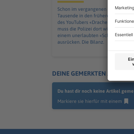
Schon im vergangenen Jahr kamen
Tausende in den früheren Wohnort
des YouTubers «Drachenlord». Nun
muss die Polizei dort wieder zu
einem unerlaubten «Schanzenfest»
ausrücken. Die Bilanz.
DEINE GEMERKTEN ARTIKEL
Du hast dir noch keine Artikel geme
Markiere sie hierfür mit einem