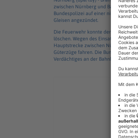
zwischen Nürnberg und Bamberg ausg
Bundespolizei auf einer nicht mehr b
Gleisen angezündet.
Die Feuerwehr konnte den Brand an de
löschen. Wegen des Einsatzes am Mitt
Hauptstrecke zwischen Nürnberg und 
Güterzüge fahren. Die Bundespolizei 
Verdächtiges an der Bahnbrücke beob