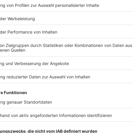
TERESSIEREN
Bayern
Bayern
Verpuffung durch
FC Augsbur
Campingkocher -
Familienta
Verletzte bei Festival
Italien-Clu