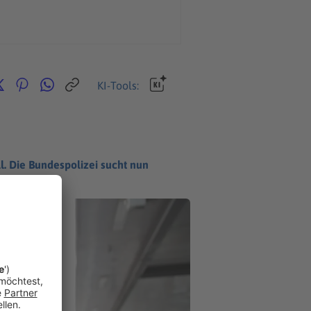
KI-Tools:
. Die Bundespolizei sucht nun