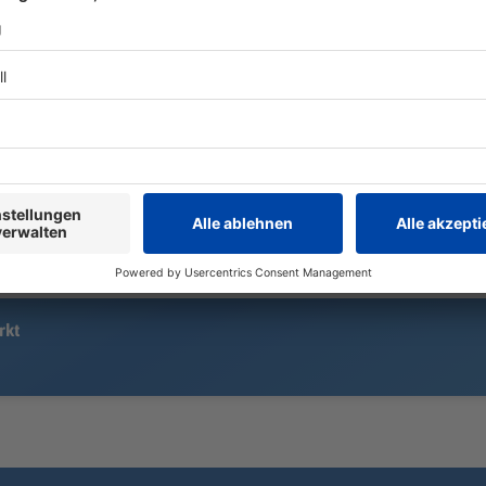
Ein junger Mann will beim
Im Duell mit
Taubertal-Festival mit einem
der Fußball-
Campingkocher etwas zubereiten.
Rückstand au
Dabei tritt Gas aus, es kommt zu
Selbstvertra
einer Verpuffung. Zehn Menschen
bevorstehen
werden verletzt.
rkt