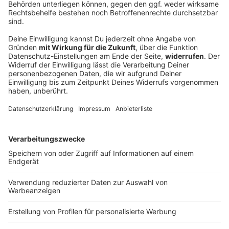
Radfahrerin wird bei Sturz lebensgefährlich
verletzt
Während eines Radausfluges in Oberbayern stürzt
eine 68 Jahre alte Urlauberin aus Rheinland-Pfalz
schwer. Sie war ohne Helm unterwegs.
DEINE GEMERKTEN ARTIKEL
Du hast dir noch keine Artikel gemerkt
Markiere sie hierfür mit einem