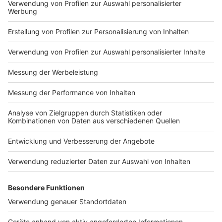
Impressum
Newsletter
Nutzungsbedingungen
Kontakt
Jobs
Studio-Hotline
Presse
Verkehrs-Hotline
Werben
Archiv
ANTENNE BAYERN GROUP