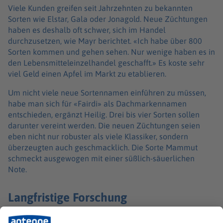
Viele Kunden greifen seit Jahrzehnten zu bekannten
Sorten wie Elstar, Gala oder Jonagold. Neue Züchtungen
haben es deshalb oft schwer, sich im Handel
durchzusetzen, wie Mayr berichtet. «Ich habe über 800
Sorten kommen und gehen sehen. Nur wenige haben es in
den Lebensmitteleinzelhandel geschafft.» Es koste sehr
viel Geld einen Apfel im Markt zu etablieren.
Um nicht viele neue Sortennamen einführen zu müssen,
habe man sich für «Fairdi» als Dachmarkennamen
entschieden, ergänzt Heilig. Drei bis vier Sorten sollen
darunter vereint werden. Die neuen Züchtungen seien
eben nicht nur robuster als viele Klassiker, sondern
überzeugten auch geschmacklich. Die Sorte Mammut
schmeckt ausgewogen mit einer süßlich-säuerlichen
Note.
Langfristige Forschung
Bis eine neue Sorte im Supermarkt landet, vergehen oft 20