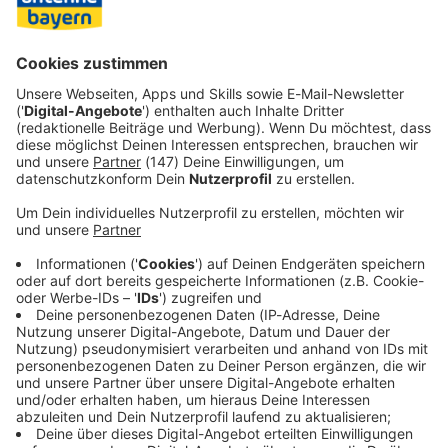
Jahre oder mehr - von der ersten Kreuzung bis zum
großflächigen Anbau. Ziel der Versuche ist es deshalb
herauszufinden, welche Sorten sich langfristig im Anbau
und im Handel durchsetzen können. Die
Nachhaltigkeitsoffensive soll die Zukunft des Apfelanbaus
am Bodensee sichern.