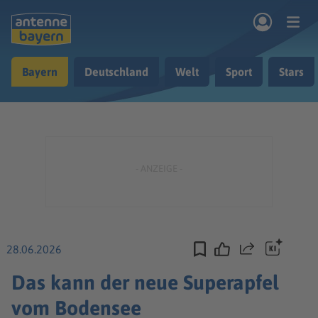
Zum Hauptinhalt springen
Bayern
Deutschland
Welt
Sport
Stars
rogramm
Musik & Radio
Podcasts
Nachrichten
Ratgeber
Kontakt
28.06.2026
Teilen
Das kann der neue Superapfel
vom Bodensee