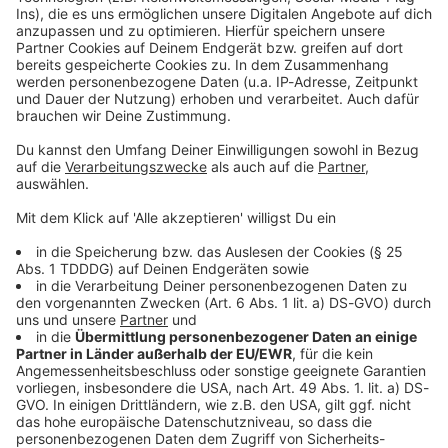
Studio Hotline
Kontaktformular
Sprachnachricht
© dpa-infocom, dpa:260628-930-296577/1
DAS KÖNNTE DICH AUCH INTERESSIEREN
Bayern