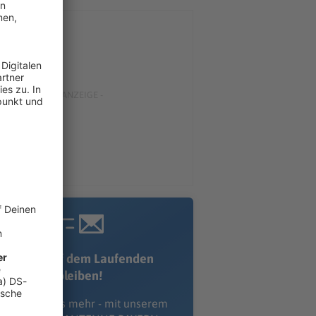
Immer auf dem Laufenden
bleiben!
erpass' nichts mehr - mit unserem