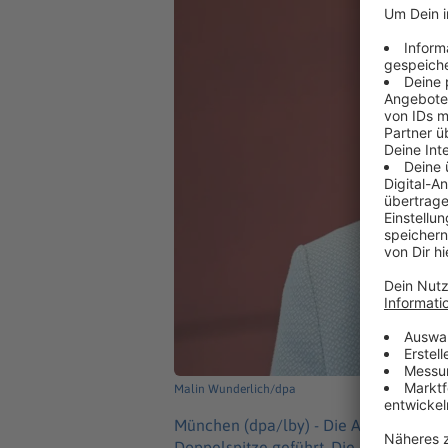
Malin Wunderlich/dpa
München (dpa/lby) -
Die AfD-Fraktion 
Doppelspitze geführt. Die bisherige Fra