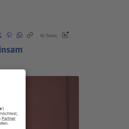
KI-Tools:
einsam