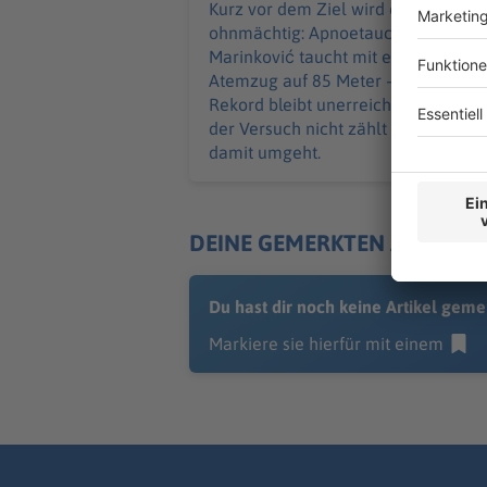
Kurz vor dem Ziel wird er
ohnmächtig: Apnoetaucher Minja
Marinković taucht mit einem
Atemzug auf 85 Meter – doch der
Rekord bleibt unerreicht. Warum
der Versuch nicht zählt und wie er
damit umgeht.
DEINE GEMERKTEN ARTIKEL
Du hast dir noch keine Artikel geme
Markiere sie hierfür mit einem