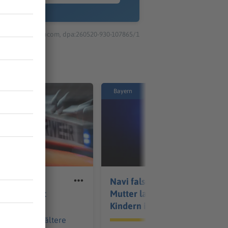
© dpa-infocom, dpa:260520-930-107865/1
Bayern
Wohnanlage
Navi falsch befolgt:
r evakuiert
Mutter landet mit
Kindern im Bach
nanlage für ältere