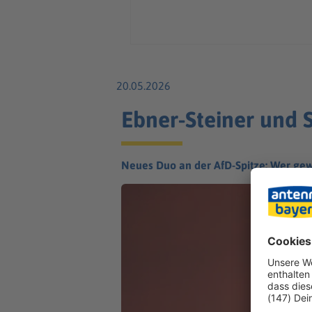
20.05.2026
Ebner-Steiner und 
Neues Duo an der AfD-Spitze: Wer gew