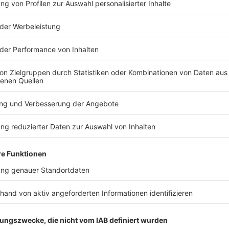
TERESSIEREN
Bayern
Bayern
Bjarnason verlässt Fürth
Senioren-
in Richtung Dänemark
wegen Feue
Nach nur einer Saison
In einer Woh