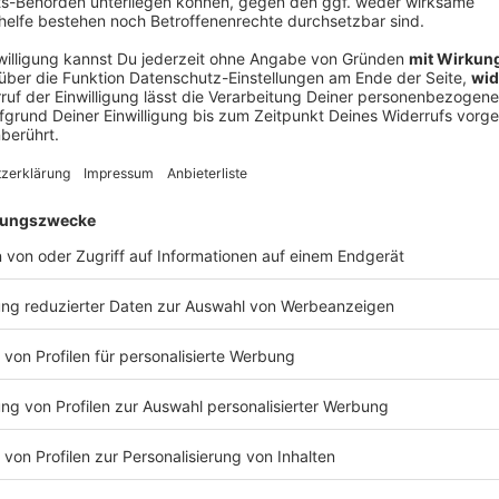
Ne
od