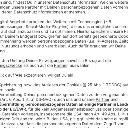
fD nach der Wahl mit. Singer ist seit 2018 im Landtag
l Vorsitzender der AfD-Fraktion.
urden als Stellvertreter bestätigt, neu gewählt als
min Nolte und Andreas Winhart.
e Hälfte der Legislaturperiode erfolgt, hieß es von
im Jahr 2023 kam die AfD auf 32 von insgesamt 203
m Grünen.
V