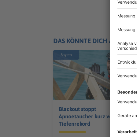
DAS KÖNNTE DICH AUCH IN
Bayern
Blackout stoppt
Apnoetaucher kurz vor
Tiefenrekord