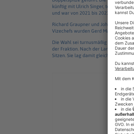
künftig mit Ulrich Singer, teilte die A
und war von 2021 bis 2023 schon einma
Richard Graupner und Johannes Meier w
Vizechefs wurden Gerd Mannes, Benja
Die Wahl sei turnusmäßig für die zweit
der Fraktion. Nach der Landtagswahl 
Sitzen. Sie lag damit gleichauf mit de