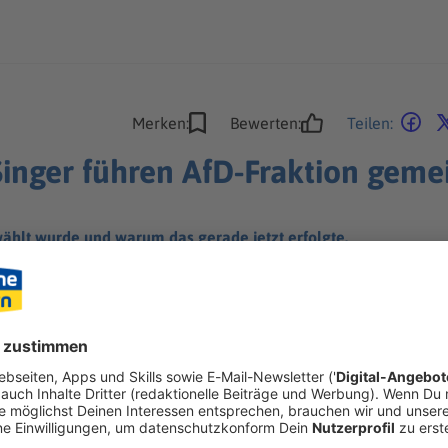
Merken:
Bewerten:
Teilen:
Singer führen AfD-Fraktion gem
ählt wurde und warum das gerade jetzt erfolgte.