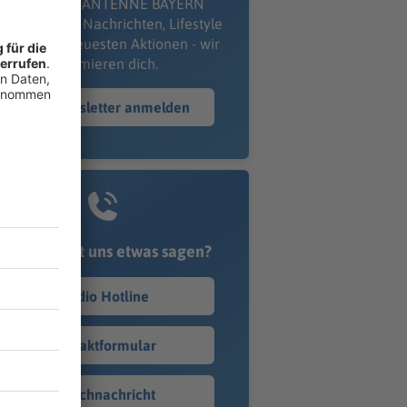
kostenlosen ANTENNE BAYERN
wsletter. Ob Nachrichten, Lifestyle
er unsere neuesten Aktionen - wir
informieren dich.
Zum Newsletter anmelden
Du möchtest uns etwas sagen?
Studio Hotline
Kontaktformular
Sprachnachricht