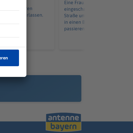
ennt das
Eine Frau ist nachts mit
s. Die Senioren
eingeschaltetem Navi auf einer
Quartiere verlassen.
Straße unterwegs. Plötzlich fährt
in einen Bach. Wie konnte das
passieren?