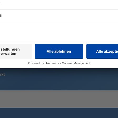
verabschiedet sich Brynjar Ingi
Menschen br
Bjarnason bei Greuther Fürth und
Dachgeschos
wechselt nach Dänemark.
müssen ihre 
rkt