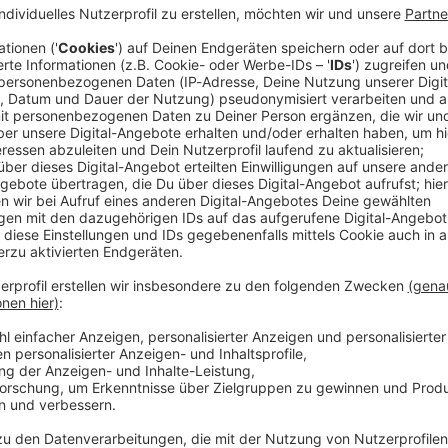
im bayerischen Landtag wird künftig von einer
ktionschefin Katrin Ebner-Steiner teilt sich den Vorsitz