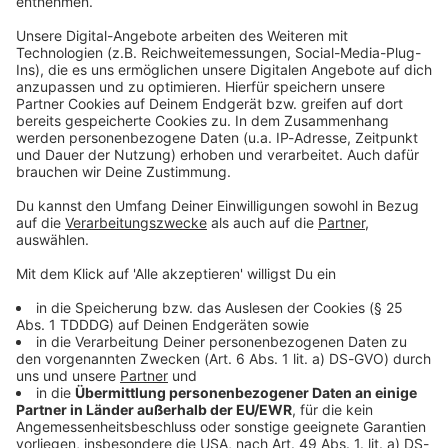
Studio Hotline
Kontaktformular
Sprachnachricht
© dpa-infocom, dpa:251107-930-265327/3
DAS KÖNNTE DICH AUCH INTERESSIEREN
Bayern