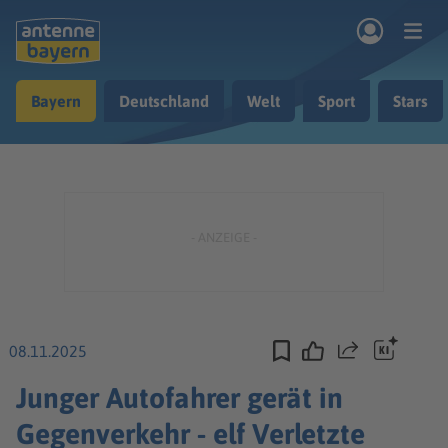
Zum Hauptinhalt springen
Bayern
Deutschland
Welt
Sport
Stars
rogramm
Musik & Radio
Podcasts
Nachrichten
Ratgeber
Kontakt
08.11.2025
Teilen
Junger Autofahrer gerät in
Gegenverkehr - elf Verletzte