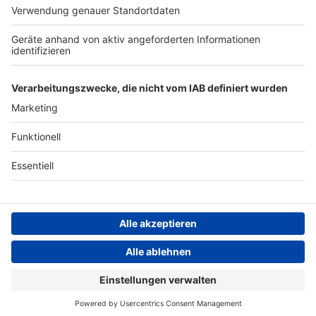
ANTENNE BAYERN GROUP
Stiftung ANTENNE BAYERN
hilft
Teilnahmebedingungen
Grounding Page ANTENNE
BAYERN
Datenschutz­erklärung
Cookie- und Drittanbieter-
einstellungen
Persönliche Datenkontrolle
ANTENNE BAYERN Live
Kato feat. Jon – Turn The Lights Off