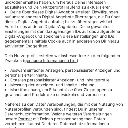
Immer auf dem Laufenden
bleiben!
Verpass' nichts mehr - mit unserem kostenlosen
ANTENNE BAYERN Newsletter. Ob Nachrichten,
Lifestyle oder unsere neuesten Aktionen - wir
informieren dich.
Zum Newsletter anmelden
Du möchtest uns etwas sagen?