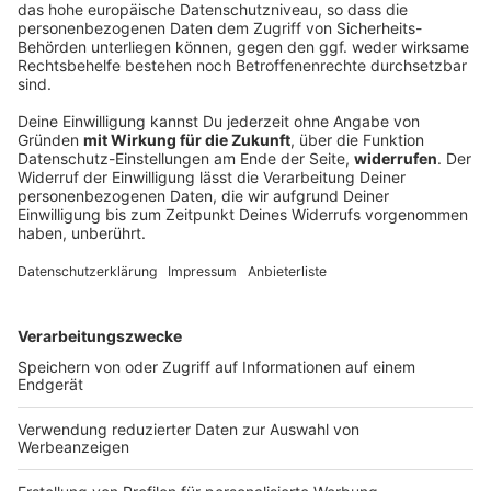
Europaweit gesuchter mutmaßlicher
Drogenhändler gefasst
Die Bundespolizei kontrolliert ein Auto an der
deutschen Grenze. Dabei geht ihr ein Mann ins Netz,
der Cannabis im Wert von 1,5 Millionen Euro in
Umlauf gebracht haben soll.
DEINE GEMERKTEN ARTIKEL
Du hast dir noch keine Artikel gemerkt
Markiere sie hierfür mit einem