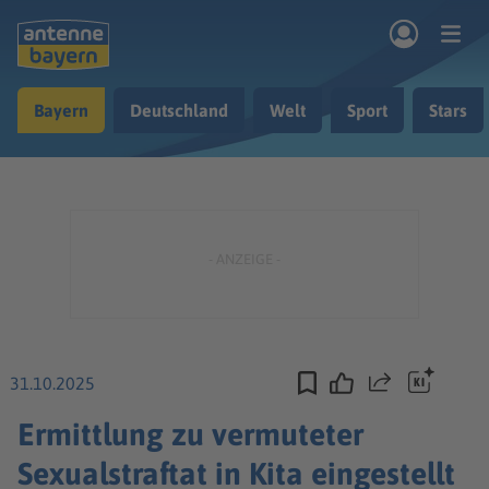
Zum Hauptinhalt springen
Bayern
Deutschland
Welt
Sport
Stars
rogramm
Musik & Radio
Podcasts
Nachrichten
Ratgeber
Kontakt
31.10.2025
Teilen
Ermittlung zu vermuteter
Sexualstraftat in Kita eingestellt