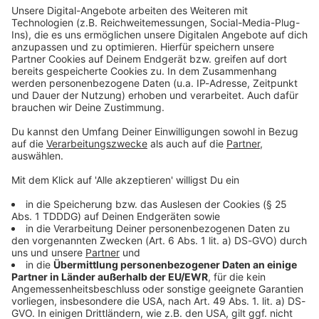
Studio Hotline
Kontaktformular
Sprachnachricht
© dpa-infocom, dpa:251031-930-232786/1
DAS KÖNNTE DICH AUCH INTERESSIEREN
Bayern