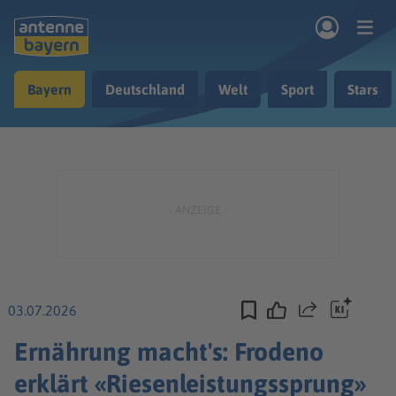
Zum Hauptinhalt springen
Bayern
Deutschland
Welt
Sport
Stars
rogramm
Musik & Radio
Podcasts
Nachrichten
Ratgeber
Kontakt
03.07.2026
Teilen
Ernährung macht's: Frodeno
erklärt «Riesenleistungssprung»