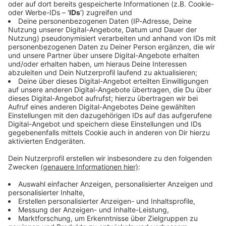
Immer auf dem Laufenden
bleiben!
Verpass' nichts mehr - mit unserem kostenlosen
ANTENNE BAYERN Newsletter. Ob Nachrichten,
Lifestyle oder unsere neuesten Aktionen - wir
informieren dich.
Zum Newsletter anmelden