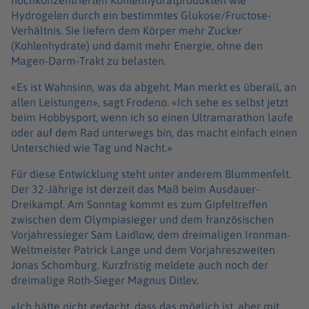
hochkonzentrierten Kohlenhydratprodukten wie
Hydrogelen durch ein bestimmtes Glukose/Fructose-
Verhältnis. Sie liefern dem Körper mehr Zucker
(Kohlenhydrate) und damit mehr Energie, ohne den
Magen-Darm-Trakt zu belasten.
«Es ist Wahnsinn, was da abgeht. Man merkt es überall, an
allen Leistungen», sagt Frodeno. «Ich sehe es selbst jetzt
beim Hobbysport, wenn ich so einen Ultramarathon laufe
oder auf dem Rad unterwegs bin, das macht einfach einen
Unterschied wie Tag und Nacht.»
Für diese Entwicklung steht unter anderem Blummenfelt.
Der 32-Jährige ist derzeit das Maß beim Ausdauer-
Dreikampf. Am Sonntag kommt es zum Gipfeltreffen
zwischen dem Olympiasieger und dem französischen
Vorjahressieger Sam Laidlow, dem dreimaligen Ironman-
Weltmeister Patrick Lange und dem Vorjahreszweiten
Jonas Schomburg. Kurzfristig meldete auch noch der
dreimalige Roth-Sieger Magnus Ditlev.
«Ich hätte nicht gedacht, dass das möglich ist, aber mit