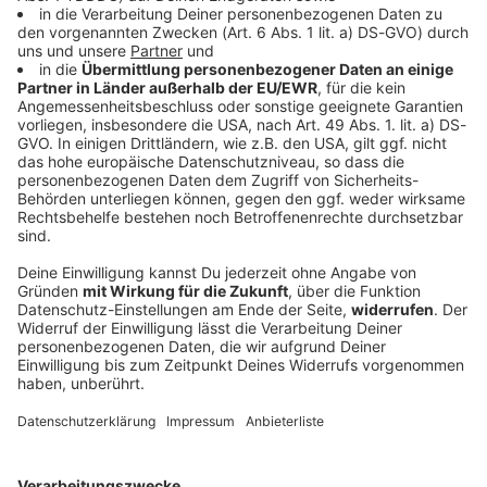
Bayern
Blackout stoppt Apnoetaucher kurz vor
Tiefenrekord
Kurz vor dem Ziel wird er ohnmächtig: Apnoetaucher
Minja Marinković taucht mit einem Atemzug auf 85
Meter – doch der Rekord bleibt unerreicht. Warum der
Versuch nicht zählt und wie er damit umgeht.