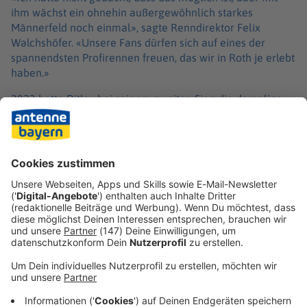
ihm wächst ein ohnehin außergewöhnlich starkes
Männerfeld noch einmal», sagte Renndirektor Felix
Walchshöfer. «Unsere Fans dürfen sich auf eines der
spannendsten Profirennen freuen, das wir in Roth je erlebt
haben.»
2023 hatte Ditlev bei seinem zweiten Sieg die damalige
Weltbestzeit von 7:24:40 Stunden aufgestellt - und
Frodenos Rekord von 2016 um fast elf Minuten
unterboten. Erster Gratulant im Ziel: Jan Frodeno. Ein Jahr
später war Ditlev in 7:23:24 Stunden noch einmal
schneller.