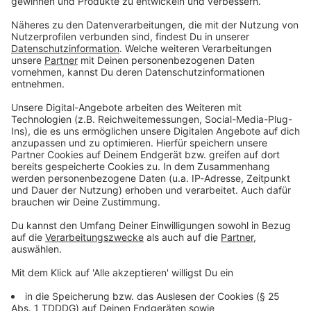
Du möchtest uns etwas sagen?
Studio Hotline
Kontaktformular
Sprachnachricht
© dpa-infocom, dpa:260703-930-326760/1
DAS KÖNNTE DICH AUCH INTERESSIEREN