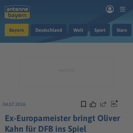
Zum Hauptinhalt springen
Bayern
Deutschland
Welt
Sport
Stars
rogramm
Musik & Radio
Podcasts
Nachrichten
Ratgeber
Kontakt
04.07.2026
Teilen
Ex-Europameister bringt Oliver
Kahn für DFB ins Spiel