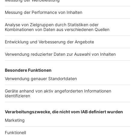
Impressum
Newsletter
Nutzungsbedingungen
Kontakt
Jobs
Studio-Hotline
Presse
Verkehrs-Hotline
Werben
Archiv
ANTENNE BAYERN GROUP
Stiftung ANTENNE BAYERN
hilft
Teilnahmebedingungen
Grounding Page ANTENNE
BAYERN