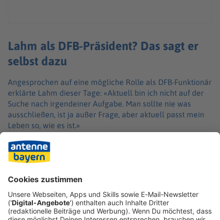
Lahm als DFB-Präsident? Das sagt er
selbst dazu
Angesprochen auf eine mögliche Rolle als DFB-Funktionär
erklärte Lahm dieser Tage: «Aktuell bin ich nicht auf der
Suche nach irgendeiner Aufgabe. Man sollte nie was
ausschließen, ist ja außer Frage, aber aktuell passt mein
Leben so, wie es ist.»
Geld könne bei der Übernahme einer solchen Aufgabe
«selbstverständlich nicht der motivierende Faktor sein»,
sagte Strunz. «Dennoch ließen sich mit Sicherheit Leute
finden, die in ihrer Karriere genug verdient haben und
bereit wären.» Die Zeit für Alibis sei vorbei.