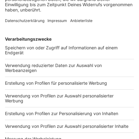
Seit dem 1. Mai ist Dominik Krause Münchner
Oberbürgermeister – als Zweitjüngster im Amt und
als erster Grüner überhaupt. Jetzt zieht er eine erste
Bilanz.
DEINE GEMERKTEN ARTIKEL
Du hast dir noch keine Artikel gemerkt
Markiere sie hierfür mit einem