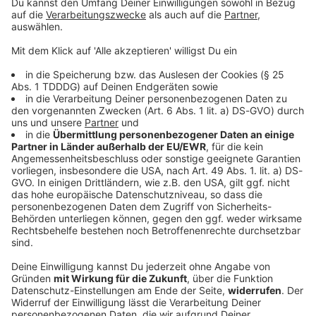
© dpa-infocom, dpa:260704-930-334650/1
DAS KÖNNTE DICH AUCH INTERESSIEREN
Bayern
100 Tage im Amt – Dominik Krause zieht erste
Bilanz