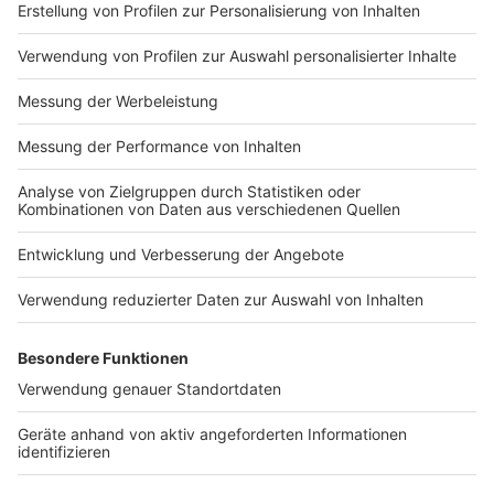
Impressum
Newsletter
Nutzungsbedingungen
Kontakt
Jobs
Studio-Hotline
Presse
Verkehrs-Hotline
Werben
Archiv
ANTENNE BAYERN GROUP
Stiftung ANTENNE BAYERN
hilft