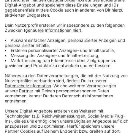
Immer auf dem Laufenden
bleiben!
Verpass' nichts mehr - mit unserem kostenlosen
ANTENNE BAYERN Newsletter. Ob Nachrichten,
Lifestyle oder unsere neuesten Aktionen - wir
informieren dich.
Zum Newsletter anmelden
Du möchtest uns etwas sagen?
Studio Hotline
Kontaktformular