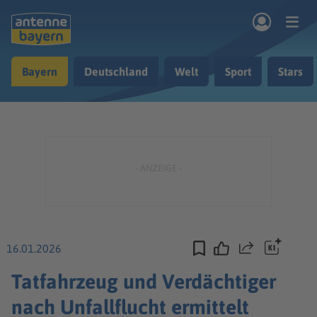
Zum Hauptinhalt springen
Bayern
Deutschland
Welt
Sport
Stars
rogramm
Musik & Radio
Podcasts
Nachrichten
Ratgeber
Kontakt
16.01.2026
Teilen
Tatfahrzeug und Verdächtiger
nach Unfallflucht ermittelt