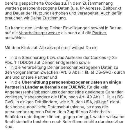
Sprachnachricht
© dpa-infocom, dpa:260116-930-552885/3
DAS KÖNNTE DICH AUCH INTERESSIEREN
Bayern