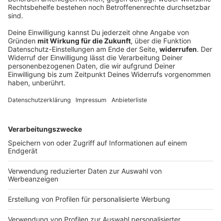
Deshalb hofft Klose, dass es beim Club
«scheppert»
Zehnter, Achter - und nun? Miroslav Klose und sein 1.
FC Nürnberg behalten ihr Ziel für sich. Der
Weltmeister von 2014 will vor dem Start in die neue
Saison einen entfesselten Konkurrenzkampf.
DEINE GEMERKTEN ARTIKEL
Du hast dir noch keine Artikel gemerkt
Markiere sie hierfür mit einem