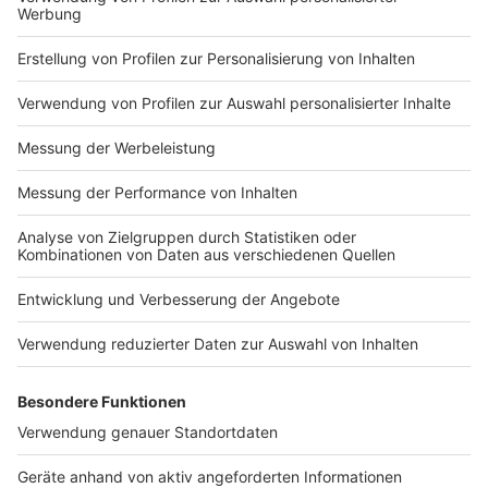
Impressum
Newsletter
Nutzungsbedingungen
Kontakt
Jobs
Studio-Hotline
Presse
Verkehrs-Hotline
Werben
Archiv
ANTENNE BAYERN GROUP