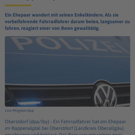
Ein Ehepaar wandert mit seinen Enkelkindern. Als sie
vorbeifahrende Fahrradfahrer darum beten, langsamer zu
fahren, reagiert einer von ihnen gewalttätig.
Lino Mirgeler/dpa
Oberstdorf (dpa/lby) -
Ein Fahrradfahrer hat ein Ehepaar
im Rappenalptal bei Oberstdorf (Landkreis Oberallgäu)
geschlagen und beklaut. Das Paar war mit seinen zwei