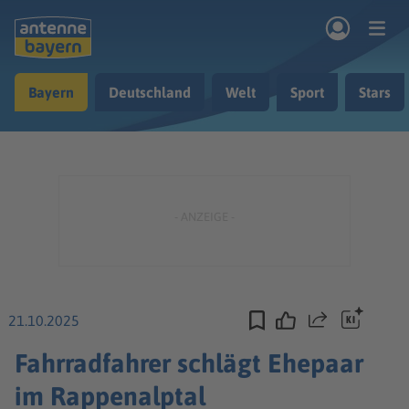
Zum Hauptinhalt springen
Bayern
Deutschland
Welt
Sport
Stars
rogramm
Musik & Radio
Podcasts
Nachrichten
Ratgeber
Kontakt
21.10.2025
Teilen
Fahrradfahrer schlägt Ehepaar
im Rappenalptal