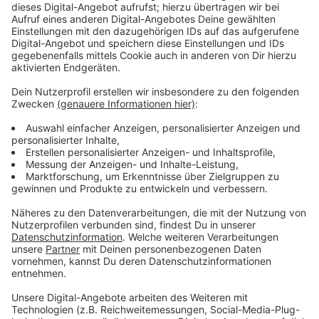
Immer auf dem Laufenden
bleiben!
Verpass' nichts mehr - mit unserem kostenlosen
ANTENNE BAYERN Newsletter. Ob Nachrichten,
Lifestyle oder unsere neuesten Aktionen - wir
informieren dich.
Zum Newsletter anmelden
Du möchtest uns etwas sagen?
Studio Hotline