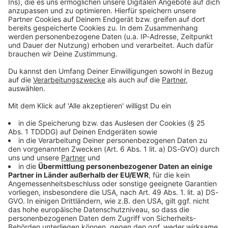
Kontaktformular
Sprachnachricht
© dpa-infocom, dpa:251021-930-188405/1
DAS KÖNNTE DICH AUCH INTERESSIEREN
Bayern