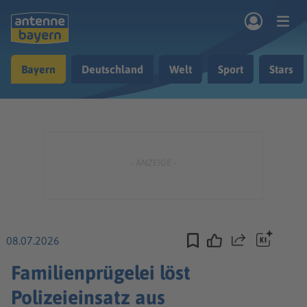
Zum Hauptinhalt springen
Bayern
Deutschland
Welt
Sport
Stars
rogramm
Musik & Radio
Podcasts
Nachrichten
Ratgeber
Kontakt
08.07.2026
Teilen
Familienprügelei löst
Polizeieinsatz aus