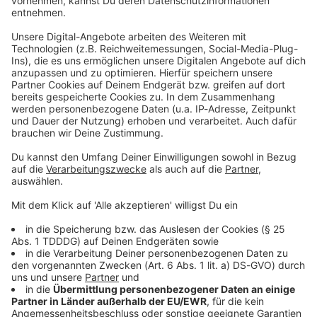
Kontaktformular
Sprachnachricht
© dpa-infocom, dpa:260708-930-354146/1
DAS KÖNNTE DICH AUCH INTERESSIEREN
Bayern