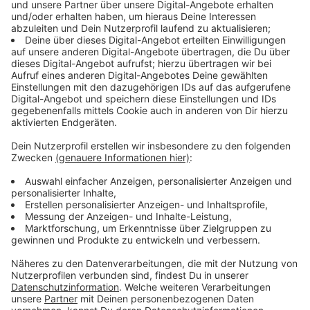
Immer auf dem Laufenden
bleiben!
Verpass' nichts mehr - mit unserem kostenlosen
ANTENNE BAYERN Newsletter. Ob Nachrichten,
Lifestyle oder unsere neuesten Aktionen - wir
informieren dich.
Zum Newsletter anmelden
Du möchtest uns etwas sagen?
Studio Hotline