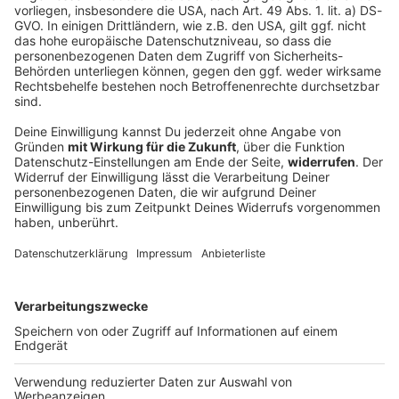
Deshalb hofft Klose, dass es beim Club
«scheppert»
Zehnter, Achter - und nun? Miroslav Klose und sein 1.
FC Nürnberg behalten ihr Ziel für sich. Der
Weltmeister von 2014 will vor dem Start in die neue
Saison einen entfesselten Konkurrenzkampf.
DEINE GEMERKTEN ARTIKEL
Du hast dir noch keine Artikel gemerkt