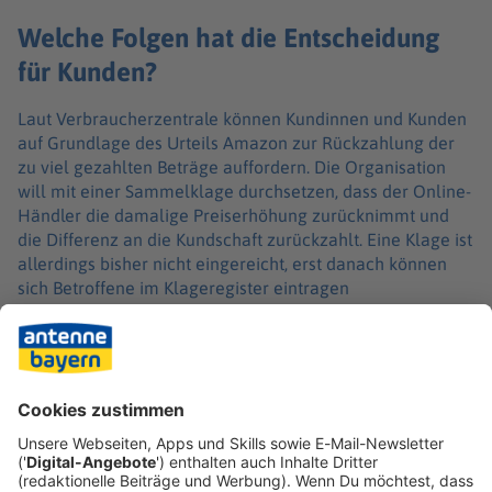
Welche Folgen hat die Entscheidung
für Kunden?
Laut Verbraucherzentrale können Kundinnen und Kunden
auf Grundlage des Urteils Amazon zur Rückzahlung der
zu viel gezahlten Beträge auffordern. Die Organisation
will mit einer Sammelklage durchsetzen, dass der Online-
Händler die damalige Preiserhöhung zurücknimmt und
die Differenz an die Kundschaft zurückzahlt. Eine Klage ist
allerdings bisher nicht eingereicht, erst danach können
sich Betroffene im Klageregister eintragen
Eine Preiserhöhung ohne ausdrückliche Zustimmung der
Kunden sei unzulässig, sagte Wolfgang Schuldzinski,
Vorstand der Verbraucherzentrale NRW. Unternehmen
dürften Preise für laufende Verträge nicht nach Belieben
anpassen.