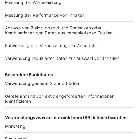
Impressum
Newsletter
Nutzungsbedingungen
Kontakt
Jobs
Studio-Hotline
Presse
Verkehrs-Hotline
Werben
Archiv
ANTENNE BAYERN GROUP
Stiftung ANTENNE BAYERN
hilft
Teilnahmebedingungen
Grounding Page ANTENNE