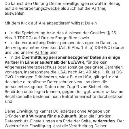
© dpa-infocom, dpa:251030-930-229719/1
DAS KÖNNTE DICH AUCH INTERESSIEREN
Bayern
66-Jähriger bei Frontalzusammenstoß schwer
verletzt