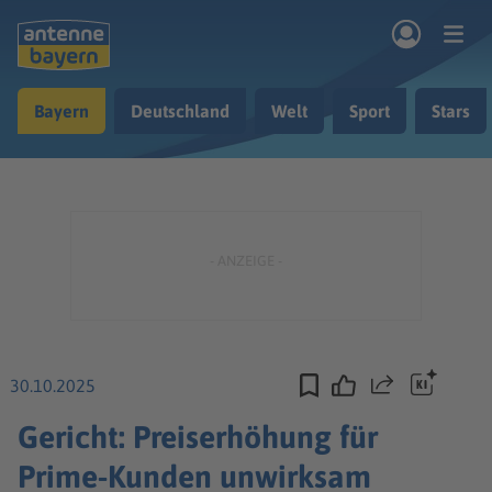
Zum Hauptinhalt springen
Bayern
Deutschland
Welt
Sport
Stars
rogramm
Musik & Radio
Podcasts
Nachrichten
Ratgeber
Kontakt
30.10.2025
Teilen
Gericht: Preiserhöhung für
Prime-Kunden unwirksam