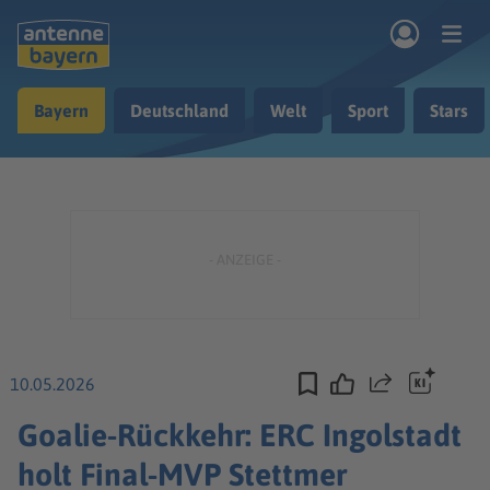
Zum Hauptinhalt springen
Bayern
Deutschland
Welt
Sport
Stars
rogramm
Musik & Radio
Podcasts
Nachrichten
Ratgeber
Kontakt
10.05.2026
Teilen
Goalie-Rückkehr: ERC Ingolstadt
holt Final-MVP Stettmer