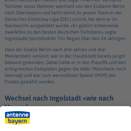
Torhüter Jonas Stettmer wechselt von den Eisbären Berlin
nach Oberbayern und kehrt damit zu jenem Team in der
Deutschen Eishockey Liga (DEL) zurück, bei dem er im
Nachwuchs ausgebildet wurde. «Er gehört mittlerweile
zweifellos zu den besten deutschen Torhütern», sagte
Ingolstadts Sportdirektor Tim Regan über den 24-Jährigen.
Dass der Goalie Berlin nach drei Jahren und drei
Meistertiteln verlässt, war in der Hauptstadt bereits jüngst
bekannt geworden. Dabei hatte er in den Playoffs und den
erfolgreichen Endspielen gegen die Adler Mannheim noch
überragt und war zum wertvollsten Spieler (MVP) des
Finales gewählt worden.
Wechsel nach Ingolstadt «wie nach
Hause kommen»
Trotz anderer Angebote entschied er sich für den ERC.
«Jetzt wieder nach Ingolstadt zurückzukommen fühlt sich