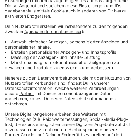
Immer auf dem Laufenden
bleiben!
Verpass' nichts mehr - mit unserem kostenlosen
ANTENNE BAYERN Newsletter. Ob Nachrichten,
Lifestyle oder unsere neuesten Aktionen - wir
informieren dich.
Zum Newsletter anmelden
Du möchtest uns etwas sagen?
Studio Hotline
Kontaktformular