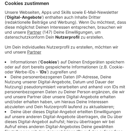
für mich wie nach Hause kommen an. Ich habe acht Jahre
hier verbracht», schilderte Stettmer in einer Mitteilung.