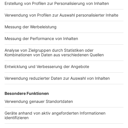
Impressum
Newsletter
Nutzungsbedingungen
Kontakt
Jobs
Studio-Hotline
Presse
Verkehrs-Hotline
Werben
Archiv
ANTENNE BAYERN GROUP
Stiftung ANTENNE BAYERN
hilft