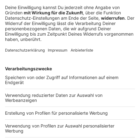
FC Augsburg siegt beim Familientag gegen
Italien-Club
Im Duell mit Sassuolo Calcio holt der Fußball-
Bundesligist einen 0:2-Rückstand auf und tankt
weiteres Selbstvertrauen für die bevorstehende
Saison.
DEINE GEMERKTEN ARTIKEL
Du hast dir noch keine Artikel gemerkt
Markiere sie hierfür mit einem