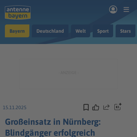
Zum Hauptinhalt springen
Bayern
Deutschland
Welt
Sport
Stars
rogramm
Musik & Radio
Podcasts
Nachrichten
Ratgeber
Kontakt
15.11.2025
Teilen
Großeinsatz in Nürnberg:
Blindgänger erfolgreich