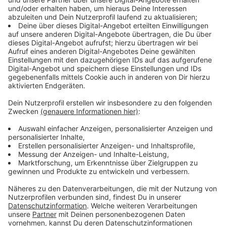
Immer auf dem Laufenden
bleiben!
Verpass' nichts mehr - mit unserem kostenlosen
ANTENNE BAYERN Newsletter. Ob Nachrichten,
Lifestyle oder unsere neuesten Aktionen - wir
informieren dich.
Zum Newsletter anmelden