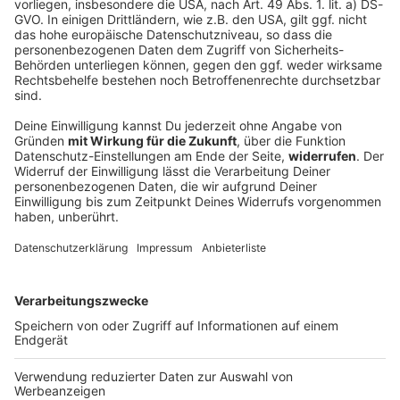
Deutscher Radiopreis 2026: ANTENNE
BAYERN nominiert!
Azubi Basti aus „Guten Morgen Bayern“ ist für den
Deutschen Radiopreis 2026 in der Kategorie „Bester
Newcomer“ nominiert. Wie der gebürtige Oberbayer
den Sprung vom Spargelstand ins Radiostudio
geschafft hat, lest ihr hier.
DEINE GEMERKTEN ARTIKEL