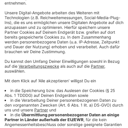
Du möchtest uns etwas sagen?
Studio Hotline
Kontaktformular
Sprachnachricht
© dpa-infocom, dpa:251115-930-296827/1
DAS KÖNNTE DICH AUCH INTERESSIEREN
Bayern