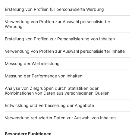
Du hast dir noch keine Artikel gemerkt
Markiere sie hierfür mit einem
Impressum
Newsletter
Nutzungsbedingungen
Kontakt
Jobs
Studio-Hotline
Presse
Verkehrs-Hotline
Werben
Archiv