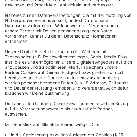
Zum Newsletter anmelden
Du möchtest uns etwas sagen?
Studio Hotline
Kontaktformular
Sprachnachricht
© dpa-infocom, dpa:260123-930-587550/1