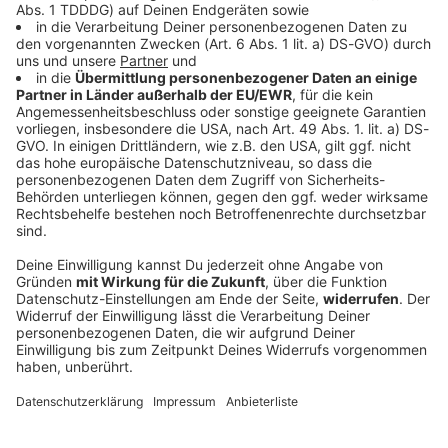
DAS KÖNNTE DICH AUCH INTERESSIEREN
Bayern
Navi falsch befolgt: Mutter landet mit Kindern
im Bach
Eine Frau ist nachts mit eingeschaltetem Navi auf
einer Straße unterwegs. Plötzlich fährt sie in einen
Bach. Wie konnte das passieren?