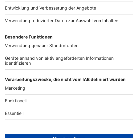
Presse
Verkehrs-Hotline
Werben
Archiv
ANTENNE BAYERN GROUP
Stiftung ANTENNE BAYERN
hilft
Teilnahmebedingungen
Grounding Page ANTENNE
BAYERN
Datenschutz­erklärung
Cookie- und Drittanbieter-
einstellungen