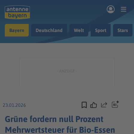
Zum Hauptinhalt springen
Bayern
Deutschland
Welt
Sport
Stars
rogramm
Musik & Radio
Podcasts
Nachrichten
Ratgeber
Kontakt
23.01.2026
Teilen
Grüne fordern null Prozent
Mehrwertsteuer für Bio-Essen