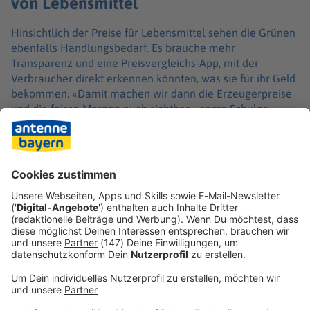
von Lebensmittel
Hinsichtlich der Preise für Lebensmittel sehen die Grünen
ebenfalls Handlungsbedarf. Es brauche mehr
Transparenz und eine Preisvergleichs-App, mit der
Verbraucher direkt erkennen könnten, was sie für ihr Geld
bekommen. «Damit machen wir dann die Erzeugerpreise
und die fairen Margen auch sichtbar», sagte Schulze.
Andere Länder seien hier schon viel weiter als
Deutschland. Dies gelte auch für das Erkennen von
Mogelpackungen, wo sich zwar nicht die
Verpackungsgröße, wohl aber der Inhalt bei gleichem
Verkaufspreis ändern würden. «In Frankreich und in
Österreich wird das schon längst gemacht. Das braucht es
auch für Deutschland und für Bayern.»