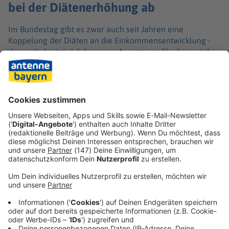
bei der Diätenerhöhung ab
Im Bundestag gibt es zwar auch seit Jahren eine
Koppelung der Diäten an die Einkommensentwicklung -
dennoch deutet sich hier eine Aussetzung für dieses Jahr
an. Nach SPD-Generalsekretär Tim Klüssendorf hatte sich
auch Unionsfraktionschef Jens Spahn (CDU) für eine
Absage der diesjährigen Diätenerhöhung ausgesprochen.
Klüssendorf begründete den Schritt mit den notwendigen
Einsparungen bei Krankenversicherung, Rente und Pflege.