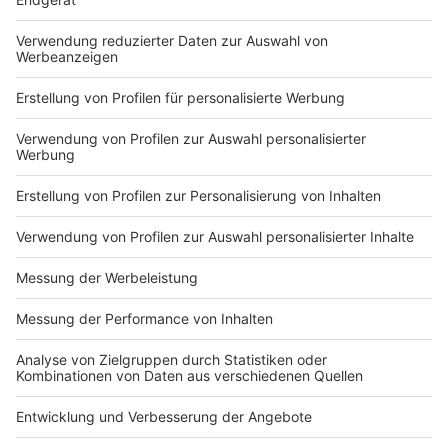
Du hast dir noch keine Artikel gemerkt
Markiere sie hierfür mit einem
Impressum
Newsletter
Nutzungsbedingungen
Kontakt
Jobs
Studio-Hotline
Presse
Verkehrs-Hotline