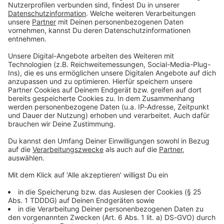
Du möchtest uns etwas sagen?
Studio Hotline
Kontaktformular
Sprachnachricht
© dpa-infocom, dpa:260519-930-97780/2
DAS KÖNNTE DICH AUCH INTERESSIEREN
Bayern