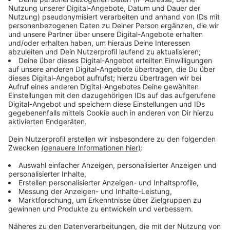
Immer auf dem Laufenden
bleiben!
Verpass' nichts mehr - mit unserem kostenlosen
ANTENNE BAYERN Newsletter. Ob Nachrichten,
Lifestyle oder unsere neuesten Aktionen - wir
informieren dich.
Zum Newsletter anmelden