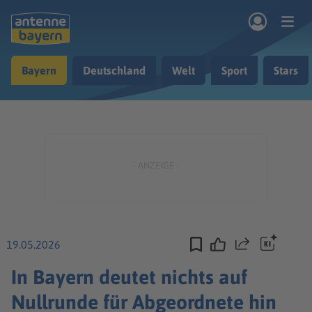
Zum Hauptinhalt springen
Bayern
Deutschland
Welt
Sport
Stars
rogramm
Musik & Radio
Podcasts
Nachrichten
Ratgeber
Kontakt
19.05.2026
Teilen
In Bayern deutet nichts auf
Nullrunde für Abgeordnete hin