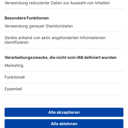
Werben
Archiv
ANTENNE BAYERN GROUP
Stiftung ANTENNE BAYERN
hilft
Teilnahmebedingungen
Grounding Page ANTENNE
BAYERN
Datenschutz­erklärung
Cookie- und Drittanbieter-
einstellungen
Persönliche Datenkontrolle