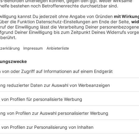
Ne
od