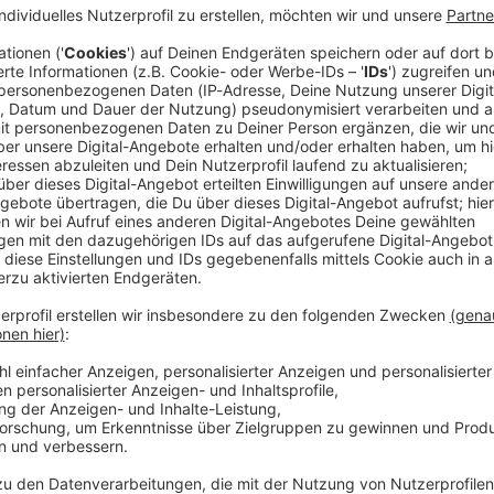
r ist in Unterföhring (Landkreis München) in den
nen Unfall mit drei Verletzten verursacht. Nach