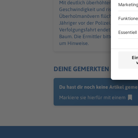
Mit deutlich überhöhter
Geschwindigkeit und riskanten
Überholmanövern flüchtet ein 24-
Jähriger vor der Polizei. Die
Verfolgungsfahrt endet an einem
Baum. Die Ermittler bitten Zeugen
um Hinweise.
DEINE GEMERKTEN ARTIKEL
Du hast dir noch keine Artikel geme
Markiere sie hierfür mit einem