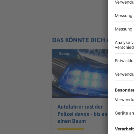
DAS KÖNNTE DICH AUCH IN
Bayern
Autofahrer rast der
Polizei davon - bis an
einen Baum