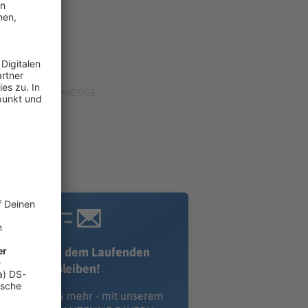
Immer auf dem Laufenden
bleiben!
erpass' nichts mehr - mit unserem