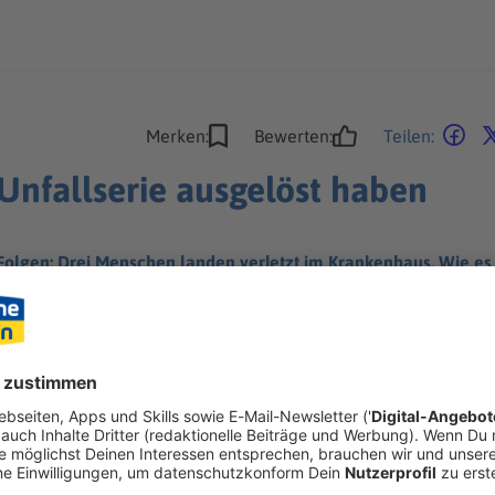
Merken:
Bewerten:
Teilen:
 Unfallserie ausgelöst haben
e Folgen: Drei Menschen landen verletzt im Krankenhaus. Wie e