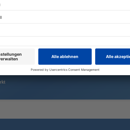
15.000 «Löwen»-Fans sehen eine
Zwei Fahrer 
ereignisreiche Heimpremiere in
Ostbayern m
der Regionalliga: Ein Handelfmeter,
frontal zus
ein sehenswerter Außenrist – und
drittes Auto
am Ende reicht es für 1860
verwickelt.
München doch nicht zum Heimsieg.
rkt