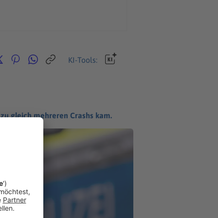
KI-Tools:
s zu gleich mehreren Crashs kam.