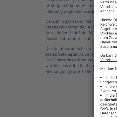
bisherigen Erkenntnissen soll der 63-
Fahrzeug abgelenkt worden sein, wie di
Daraufhin geriet der Mann am Samsta
entgegenkommenden Auto zusammen. 
Anschließend stieß der Wagen des 63
dessen Fahrer bereits abgebremst hatt
Der Unfallverursacher wurde verletzt 
ersten beteiligten Autos wurden ebenfa
Der Fahrer des dritten Wagens blieb u
werden, das dritte blieb fahrbereit. Di
Richtungen gesperrt. Die Münchner Ve