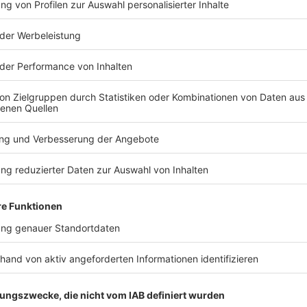
TERESSIEREN
Bayern
Bayern
Trotz 2:0-Vorsprung:
Fünf Schwer
Kein 1860-Sieg zur
Verkehrsunf
Heimpremiere
Straubing