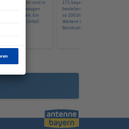
aus Tschechien sind in
171 bayerische Kommunen
it ihren Fahrzeugen
bestellen gemeinsam - und spar
ammengestoßen. Ein
so 100.000 pro Löschfahrzeug.
 wurde in den Unfall
Weitere Einsparungen in der
Bürokratie kommen hinzu.