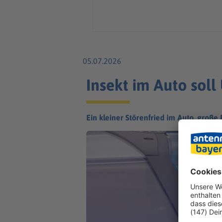
05.07.2026
Insekt im Auto soll
Ein kleiner Störenfried im Auto, groß