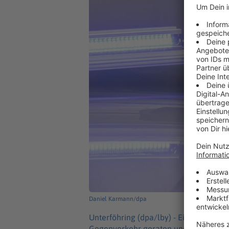
Daniel Karmann/dpa
Unterföhring (dpa/lby) -
Ein Autofahre
Gegenverkehr geraten und hat dabei ei