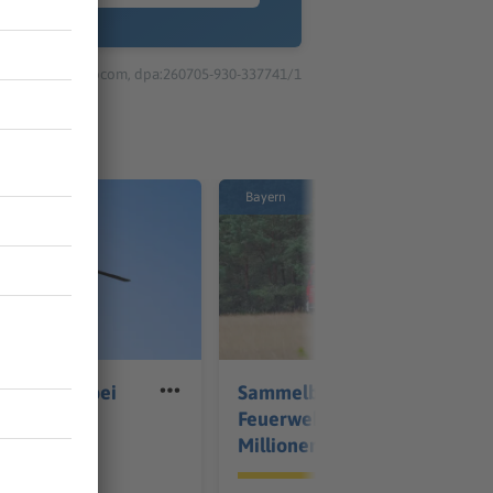
© dpa-infocom, dpa:260705-930-337741/1
Bayern
verletzte bei
Sammelbestellung für
all bei
Feuerwehrautos soll
Millionen sparen