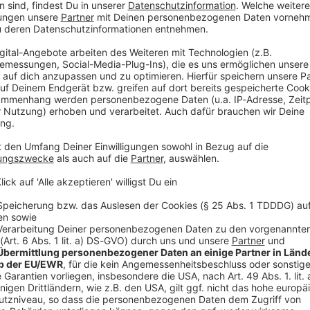
Jährige während der Fahrt durch ein Insekt im
e Polizei mitteilte.
g demnach in den Gegenverkehr und stieß mit einem
Dieses kam im Straßengraben zum Stehen.
-Jährigen noch mit einem weiteren Auto zusammen,
e.
in ein Krankenhaus gebracht. Zwei Insassen des
lls verletzt und vor Ort vom Rettungsdienst versorgt.
nverletzt. Zwei der Autos mussten abgeschleppt
e Straße war für rund eine halbe Stunde in beide
rkehrspolizei hat die Ermittlungen übernommen.
V