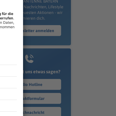
kostenlosen ANTENNE BAYERN
wsletter. Ob Nachrichten, Lifestyle
er unsere neuesten Aktionen - wir
informieren dich.
Zum Newsletter anmelden
Du möchtest uns etwas sagen?
Studio Hotline
Kontaktformular
Sprachnachricht