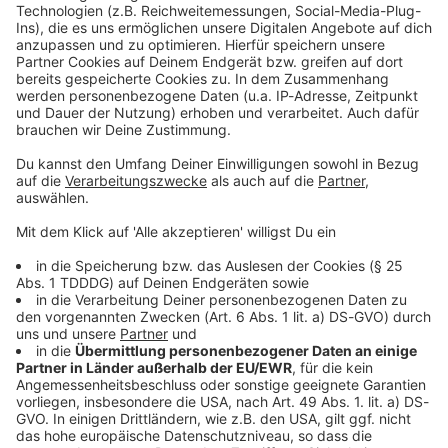
Kontaktformular
Sprachnachricht
© dpa-infocom, dpa:260525-930-127489/1
DAS KÖNNTE DICH AUCH INTERESSIEREN
Bayern