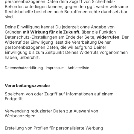
Bayern lockert wegen Dürre Regeln für Bio-
Tierhaltung
Das Landwirtschaftsministerium stuft die
Versorgungslage mit Futtermitteln als
Katastrophenfall ein - das ermöglicht Bio-Bauern, auf
nichtökologisches Heu oder Silage auszuweichen.
DEINE GEMERKTEN ARTIKEL
Du hast dir noch keine Artikel gemerkt
Markiere sie hierfür mit einem