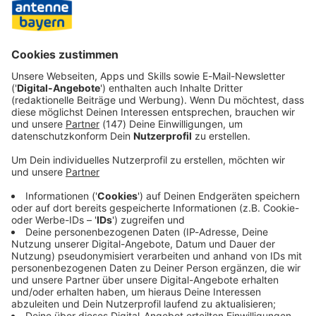
Überraschend: Jenseits der Metropolen schneiden einige
Mittel- oder Kleinstädte überraschend gut ab: Memmingen
im Allgäu etwa kommt deutschlandweit auf Rang fünf.
Dagegen landen einige Großstädte abgeschlagen auf
hinteren Plätzen: Würzburg etwa auf Rang 1.705.