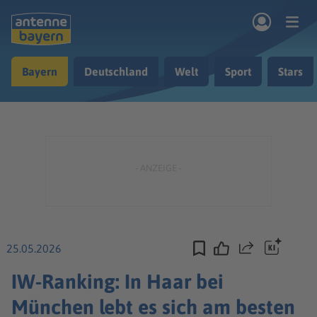
Zum Hauptinhalt springen
Bayern
Deutschland
Welt
Sport
Stars
rogramm
Musik & Radio
Podcasts
Nachrichten
Ratgeber
Kontakt
25.05.2026
Teilen
IW-Ranking: In Haar bei
München lebt es sich am besten