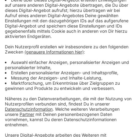
Immer auf dem Laufenden
bleiben!
Verpass' nichts mehr - mit unserem kostenlosen
ANTENNE BAYERN Newsletter. Ob Nachrichten,
Lifestyle oder unsere neuesten Aktionen - wir
informieren dich.
Zum Newsletter anmelden
Du möchtest uns etwas sagen?
Studio Hotline