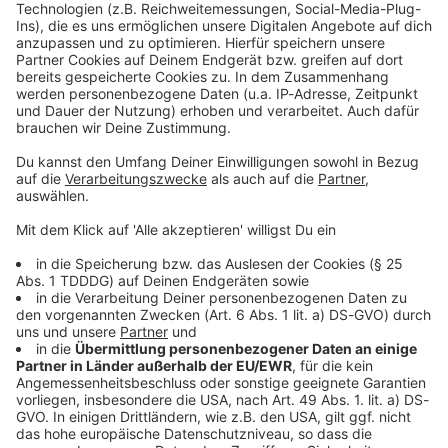
Kontaktformular
Sprachnachricht
© dpa-infocom, dpa:260627-930-293698/1
DAS KÖNNTE DICH AUCH INTERESSIEREN
Bayern