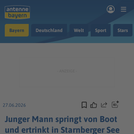
Zum Hauptinhalt springen
Bayern
Deutschland
Welt
Sport
Stars
rogramm
Musik & Radio
Podcasts
Nachrichten
Ratgeber
Kontakt
27.06.2026
Teilen
Junger Mann springt von Boot
und ertrinkt in Starnberger See