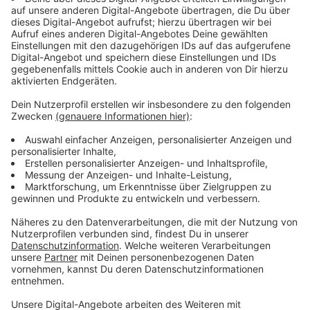
Immer auf dem Laufenden
bleiben!
Verpass' nichts mehr - mit unserem kostenlosen
ANTENNE BAYERN Newsletter. Ob Nachrichten,
Lifestyle oder unsere neuesten Aktionen - wir
informieren dich.
Zum Newsletter anmelden
Du möchtest uns etwas sagen?
Studio Hotline