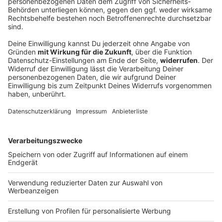
Blackout stoppt Apnoetaucher kurz vor
Tiefenrekord
Kurz vor dem Ziel wird er ohnmächtig: Apnoetaucher
Minja Marinković taucht mit einem Atemzug auf 85
Meter – doch der Rekord bleibt unerreicht. Warum der
Versuch nicht zählt und wie er damit umgeht.
DEINE GEMERKTEN ARTIKEL
Du hast dir noch keine Artikel gemerkt
Markiere sie hierfür mit einem