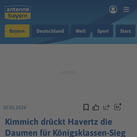
Zum Hauptinhalt springen
Bayern
Deutschland
Welt
Sport
Stars
rogramm
Musik & Radio
Podcasts
Nachrichten
Ratgeber
Kontakt
30.05.2026
Teilen
Kimmich drückt Havertz die
Daumen für Königsklassen-Sieg