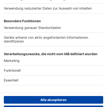
Presse
Verkehrs-Hotline
Werben
Archiv
ANTENNE BAYERN GROUP
Stiftung ANTENNE BAYERN
hilft
Teilnahmebedingungen
Grounding Page ANTENNE
BAYERN
Datenschutz­erklärung
Cookie- und Drittanbieter-
einstellungen