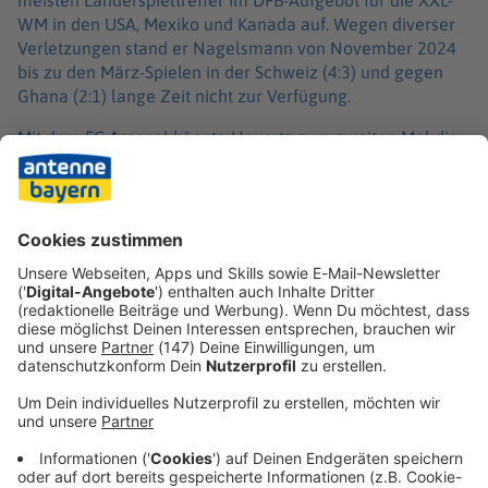
meisten Länderspieltreffer im DFB-Aufgebot für die XXL-
WM in den USA, Mexiko und Kanada auf. Wegen diverser
Verletzungen stand er Nagelsmann von November 2024
bis zu den März-Spielen in der Schweiz (4:3) und gegen
Ghana (2:1) lange Zeit nicht zur Verfügung.
Mit dem FC Arsenal könnte Havertz zum zweiten Mal die
Champions League gewinnen. 2021 erzielte er den 1:0-
Siegtreffer für den FC Chelsea gegen Manchester City in
der Königsklasse. Arsenals Gegner PSG, der den FC Bayern
mit Kimmich im Halbfinale ausschaltete, hat keinen DFB-
Akteur in seinen Reihen.