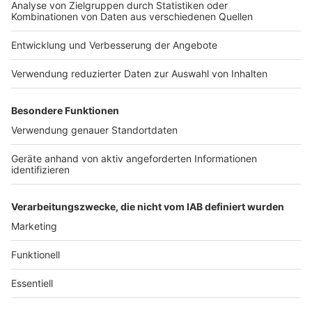
Jobs
Studio-Hotline
Presse
Verkehrs-Hotline
Werben
Archiv
ANTENNE BAYERN GROUP
Stiftung ANTENNE BAYERN
hilft
Teilnahmebedingungen
Grounding Page ANTENNE
BAYERN
Datenschutz­erklärung