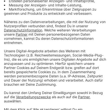
Zum Newsletter anmelden
Du möchtest uns etwas sagen?
Studio Hotline
Kontaktformular
Sprachnachricht
© dpa-infocom, dpa:260508-930-52422/1