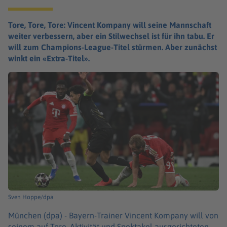
Tore, Tore, Tore: Vincent Kompany will seine Mannschaft
weiter verbessern, aber ein Stilwechsel ist für ihn tabu. Er
will zum Champions-League-Titel stürmen. Aber zunächst
winkt ein «Extra-Titel».
Sven Hoppe/dpa
München (dpa) -
Bayern-Trainer Vincent Kompany will von
seinem auf Tore, Aktivität und Spektakel ausgerichteten