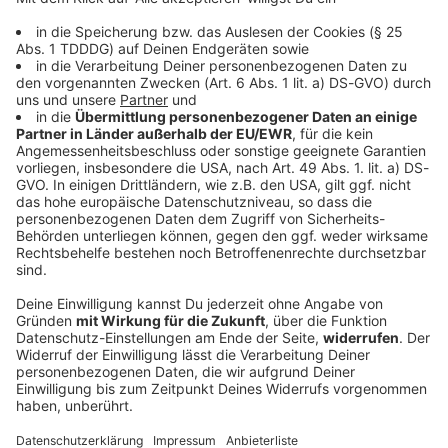
DAS KÖNNTE DICH AUCH INTERESSIEREN
Bayern
Funkel schwärmt von Klose: «Wahnsinnig gute
Arbeit»
Ein Tabellenziel hat der 1. FC Nürnberg öffentlich
nicht ausgegeben. Geht es nach Trainer-Urgestein
Friedhelm Funkel, führt der Weg von Miroslav Klose
und den Franken ganz nach oben.