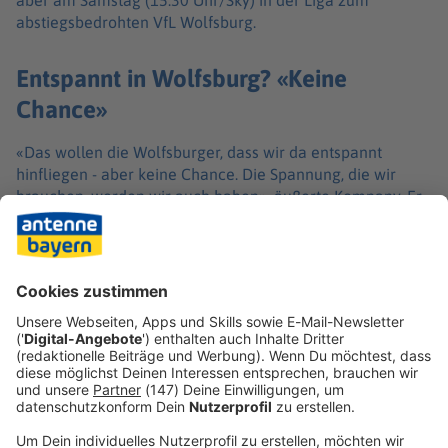
aber am Samstag (15.30 Uhr/Sky) in der Liga zum
abstiegsbedrohten VfL Wolfsburg.
Entspannt in Wolfsburg? «Keine
Chance»
«Das wollen die Wolfsburger, dass wir da entspannt
hinfliegen - aber keine Chance. Die Spannung, die wir
brauchen, werden wir auch haben», äußerte Kompany. Er
kündigte aber Umstellungen in der Startelf an,
ausschlaggebend sei die Frische der Spieler.
Außenverteidiger Alphonso Davies fällt nach einer
erneuten Muskelverletzung mindestens für die Partie in
Wolfsburg aus.