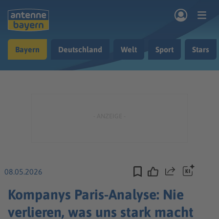
Zum Hauptinhalt springen
Bayern
Deutschland
Welt
Sport
Stars
rogramm
Musik & Radio
Podcasts
Nachrichten
Ratgeber
Kontakt
08.05.2026
Teilen
Kompanys Paris-Analyse: Nie
verlieren, was uns stark macht