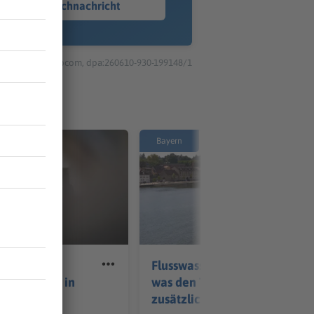
Sprachnachricht
© dpa-infocom, dpa:260610-930-199148/1
Bayern
cke in Neu-
Flusswasser zu warm -
hriger sitzt in
was den Tieren
zusätzlich schadet