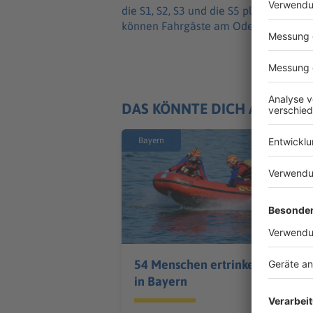
die S1, S2, S3 und die S5 planmäßig z
können Fahrgäste am Odeonsplatz auf
DAS KÖNNTE DICH AUCH IN
Bayern
54 Menschen ertrinken
in Bayern