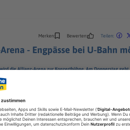
Merken:
Bewerten:
Teilen:
z-Arena - Engpässe bei U-Bahn m
wird die Allianz-Arena zur Konzertbühne. Am Donnerstag geht es
hten.