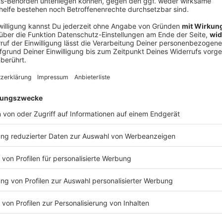
V
Ne
od
 und an der S-Bahn-Stammstrecke
en Konzerten möglichst oft in Richtung Innenstadt
ann nur zwischen Moosach und Münchner Freiheit. Wer
, solle deshalb möglichst am Scheidplatz auf die U2
ten Fahrgäste die voraussichtlich sehr vollen Züge
tung Haupt- oder Ostbahnhof fahren will, muss sich
on Linkin Park am Freitag auf weniger S-Bahnfahrten
 22.15 Uhr an fahren das ganze Wochenende über nur