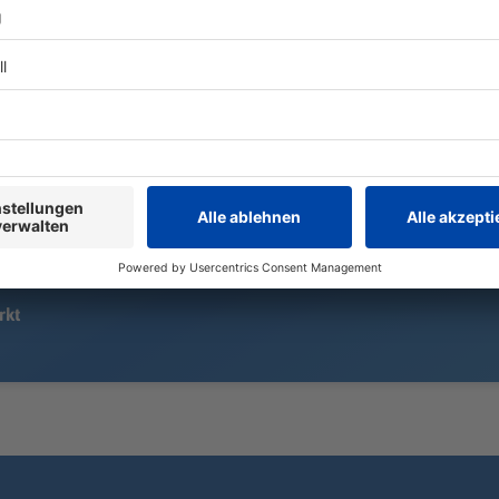
Auf die AfD hat der
In einer Arb
Verfassungsschutz ein Auge.
es zu einem S
Inzwischen steht in Bayern der
30-Jähriger 
dritte Landtagsabgeordnete unter
Bewohner mu
Beobachtung.
werden.
rkt