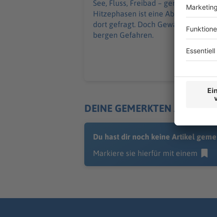
See, Fluss, Freibad – gerade in
Hitzephasen ist eine Abkühlung
dort gefragt. Doch Gewässer
bergen Gefahren.
DEINE GEMERKTEN ARTIKEL
Du hast dir noch keine Artikel geme
Markiere sie hierfür mit einem