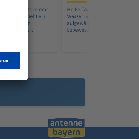
eiterunterkunft kommt
Heiße Tage, warme Nächte. Das
treit. Dann zieht ein
Wasser im Main hat sich stark
ein Messer. Ein
aufgewärmt. Das hilft den
ss notoperiert
Lebewesen im Fluss jetzt.