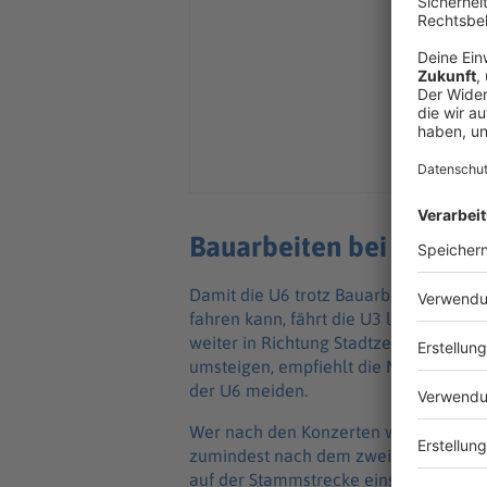
Bauarbeiten bei U-Bahn
Damit die U6 trotz Bauarbeiten nach d
fahren kann, fährt die U3 laut MVG d
weiter in Richtung Stadtzentrum wolle
umsteigen, empfiehlt die MVG. So könn
der U6 meiden.
Wer nach den Konzerten weiter in Rich
zumindest nach dem zweiten Auftritt v
auf der Stammstrecke einstellen. Von