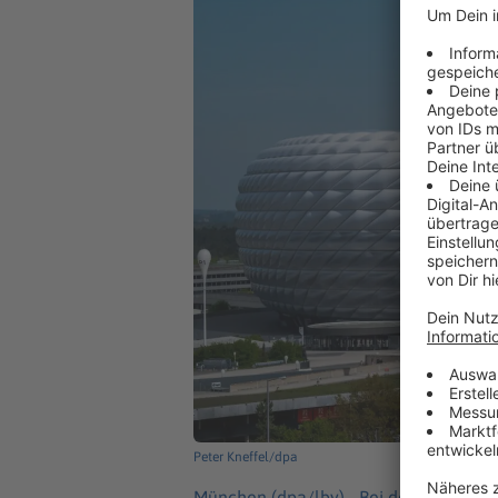
Peter Kneffel/dpa
München (dpa/lby) -
Bei den Konzerte