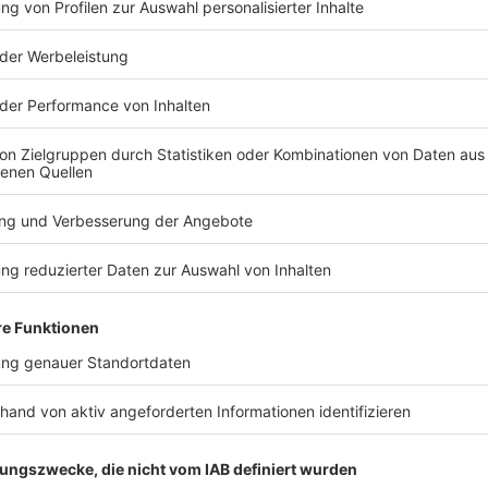
wischen Haupt- und Ostbahnhof. Als Alternative
 die U-Bahnen der Linien U4 und U5 umsteigen.
TERESSIEREN
Bayern
Bayern
Verfassungsschutz
Messeratta
beobachtet AfD-
Ulm – 30-Jä
Abgeordneten Nolte
U-Haft