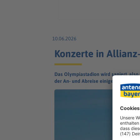
10.06.2026
Konzerte in Allian
Das Olympiastadion wird saniert, also 
der An- und Abreise einige Dinge beac