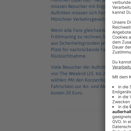
müssen Besucher mit Engpässen bei d
Auftritten müssen sich Fahrgäste bei 
Münchner Verkehrsgesellschaft (MVG) 
Wenn alle Fans gleichzeitig aus dem 
Fröttmaning zu rechnen, hieß es. «Wie
aus Sicherheitsgründen jeweils für we
Platz für nachrückende Fahrgäste ist
Rücksichtnahme.
Viele Besucher der Auftritte von Linkin 
von The Weeknd (25. bis 27. Juni) dür
wählen: Mit den Konzerttickets könne
Fahrschein zur An- und Abreise nutzen
kosten 20 Euro.