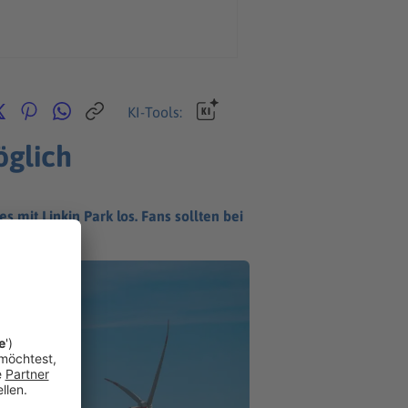
KI-Tools:
öglich
 mit Linkin Park los. Fans sollten bei