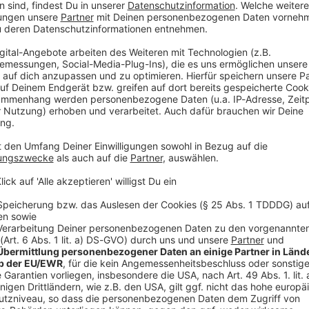
er Münchner U-Bahn rechnen. Vor allem nach den
der Abreise womöglich länger gedulden, wie die
mitteilte.
Stadion strömten, sei mit Engpässen am U-Bahnhof
 üblich wird der Bahnhof bei drohender Überfüllung
nige Minuten gesperrt, bis am Bahnsteig wieder genug
.» Die MVG bat Besucher um Geduld und
Park (11. und 12. Juni), den Foo Fighters (17. Juni) und
ften die U-Bahnlinie U6 für den Weg zum Stadion
n sie den öffentlichen Nahverkehr in München ohne
 - und Parkplätze in den Parkhäusern am Stadion