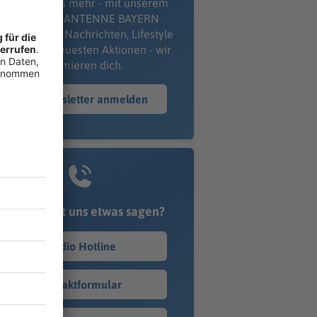
erpass' nichts mehr - mit unserem
kostenlosen ANTENNE BAYERN
wsletter. Ob Nachrichten, Lifestyle
er unsere neuesten Aktionen - wir
informieren dich.
Zum Newsletter anmelden
Du möchtest uns etwas sagen?
Studio Hotline
Kontaktformular