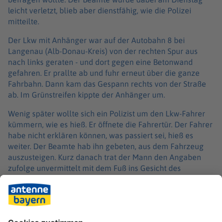
leicht verletzt, blieb aber dienstfähig, wie die Polizei
mitteilte.
Der Lkw mit Anhänger war auf der Autobahn 8 bei
Langenau (Alb-Donau-Kreis) von der rechten Spur aus
nach links geraten - und dort gegen eine Betonwand
gefahren. Er prallte ab und fuhr erneut über die ganze
Fahrbahn. Dann kam das Gespann rechts von der Straße
ab. Im Grünstreifen kippte der Anhänger um.
Wenig später wollte sich ein Polizist um den Lkw-Fahrer
kümmern, wie es hieß. Er öffnete die Fahrertür. Der Fahrer
habe nicht erklären können, was passiert sei, hieß es
weiter. Der Beamte hab ihn gebeten, aus dem Fahrzeug
auszusteigen. Kurz danach trat der Mann den Angaben
zufolge unvermittelt mit dem Fuß ins Gesicht des
Polizisten - und blieb im Lkw sitzen.
Mehreren Polizisten sei es schließlich gelungen, den
Fahrer aus seinem Lkw zu bringen und zu fesseln. Der 31-
Jährige wurde zu einer Dienststelle gebracht. Der Grund