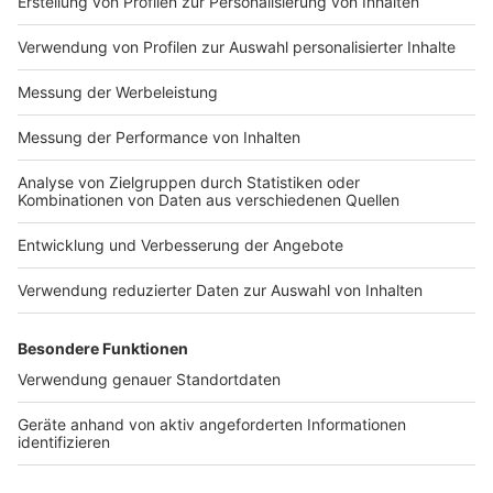
Impressum
Newsletter
Nutzungsbedingungen
Kontakt
Jobs
Studio-Hotline
Presse
Verkehrs-Hotline
Werben
Archiv
ANTENNE BAYERN GROUP
Stiftung ANTENNE BAYERN
hilft