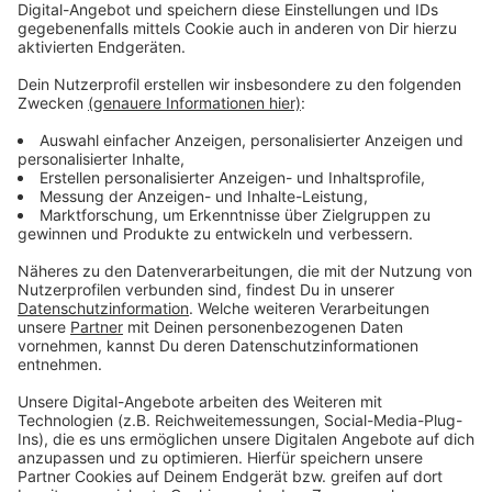
bleiben!
Verpass' nichts mehr - mit unserem kostenlosen
ANTENNE BAYERN Newsletter. Ob Nachrichten,
Lifestyle oder unsere neuesten Aktionen - wir
informieren dich.
Zum Newsletter anmelden
Du möchtest uns etwas sagen?
Studio Hotline
Kontaktformular