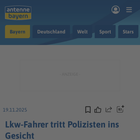
Zum Hauptinhalt springen
Bayern
Deutschland
Welt
Sport
Stars
rogramm
Musik & Radio
Podcasts
Nachrichten
Ratgeber
Kontakt
19.11.2025
Teilen
Lkw-Fahrer tritt Polizisten ins
Gesicht