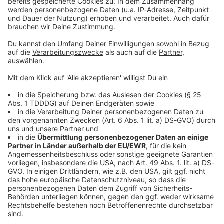
Sprachnachricht
© dpa-infocom, dpa:251119-930-314604/1
DAS KÖNNTE DICH AUCH INTERESSIEREN
Bayern