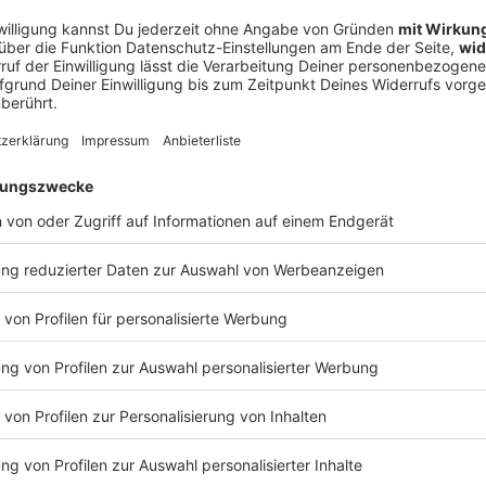
en, waren große Rauchwolken über der Turnhalle
ie Bevölkerung über verschiedene Warn-Apps
chlossen zu halten. Nach Angaben der Einsatzkräfte
ßen der Innenstadt. Die Feuerwehr warnte, der Rauch
ufproblemen oder Bewusstlosigkeit führen.
n zu können, mussten die Einsatzkräfte unter
lle aufwendig abmontieren. Zudem waren den
er angrenzenden Straßenbahn herausfordernd.
fte von Feuerwehr, Rettungsdienst und Technischem
der Polizei sollen in den kommenden Tagen die Halle
, blieb zunächst unklar, ebenso wie die Höhe des