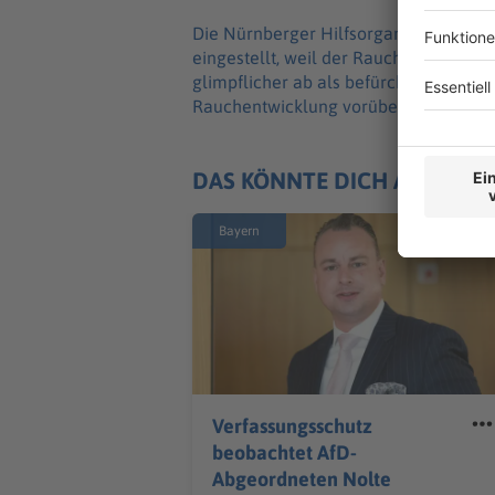
Die Nürnberger Hilfsorganisationen ha
eingestellt, weil der Rauch in die Stra
glimpflicher ab als befürchtet, nur d
Rauchentwicklung vorübergehend ver
DAS KÖNNTE DICH AUCH IN
Bayern
Verfassungsschutz
beobachtet AfD-
Abgeordneten Nolte