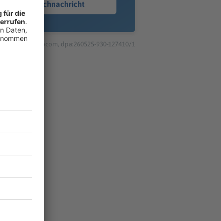
Sprachnachricht
© dpa-infocom, dpa:260525-930-127410/1