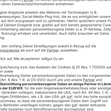
V
Ne
od
oßaufgebot im Einsatz. Sie löschte den Brand noch in
n zogen sich bis in den Samstagnachmittag. Bei dem
ht an der Hand verletzt, sonst wurden keine
berleitung herausfordernd