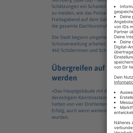
Schätzungen ein Schaden im Millionenb
zu melden, wie das Polizeipräsidium M
Freitagabend auf dem Gelände einer 
die gesamte Dachkonstruktion im Inner
Die Stadt begann umgehend mit der Suc
Schulverwaltung arbeitet bereits inten
460 Schülerinnen und Schüler nach den
Übergreifen auf das Ha
werden
«Das Hauptgebäude mit den Unterrich
derzeitigem Kenntnisstand nicht beschä
hatten von vier Drehleitern aus versuc
Erfolg, auch wenn weitere von der Sc
wurden.