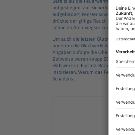
Bereits als die Feuerwehrleute ankam
aufgestiegen. Zur Sicherheit wurde d
aufgefordert, Fenster sowie Türen ges
drückte der giftige Rauch in die Stra
könne zu Atemwegsreizungen, Kreisla
Um auch die letzten Glutnester lösche
anderem die Blechverkleidung der Ha
Angaben zufolge die Oberleitungen d
Zeitweise waren knapp 200 Einsatzkrä
Hilfswerk im Einsatz. Brandermittler 
inspizieren. Warum das Feuer ausbrach
Schadens.