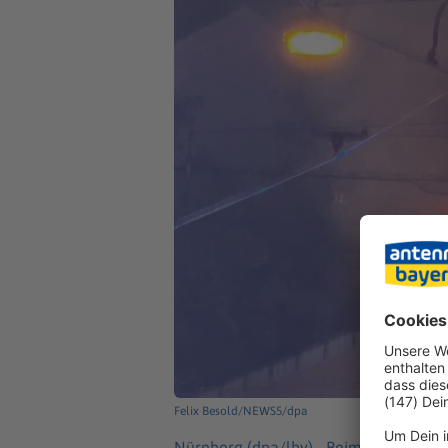
Felix Besold/NEWS5/dpa
Nürnberg (dpa/lby) -
Beim Brand einer