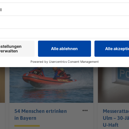
tten sich zunächst auf deutlich mehr Verletzte
ßenzüge gedrückt wurde. Doch letztlich lief es
rei Menschen mussten ihr Haus wegen der
lassen.
TERESSIEREN
Bayern
Bayern
54 Menschen ertrinken
Messeratta
in Bayern
Ulm – 30-Jä
U-Haft