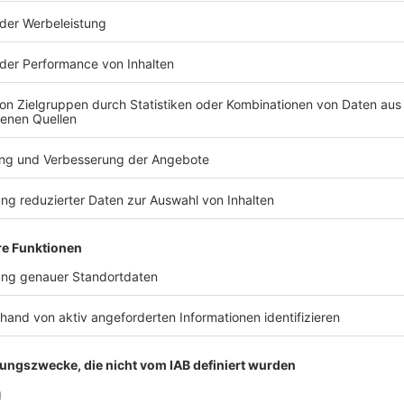
haulustige vor gefährlichem
 des Einsatzes Schaulustige auf, das Einsatzgebiet zu
 Sanitäts-Einsatzleiter Michael Seitz: «Menschen sind
Einsatzstelle gekommen und standen im Rauch. Das ist
unverständlich.»
sschädlich, wenn man die Gefahr nicht sofort sehe
ringlich appellieren: Meiden Sie Einsatzstellen.
tionslust dorthin. Halten Sie Abstand, halten Sie
 Ihre Kinder und die Einsatzkräfte nicht unnötig in