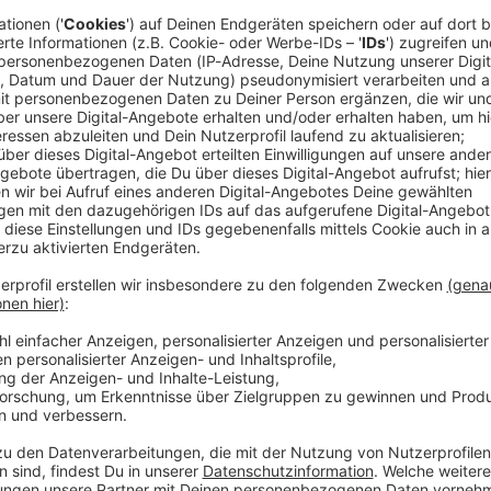
ereich entstanden. Die Kripo bittet nun Zeugen, sich
ittelfranken mitteilte. Das Feuer war am
Grundschule ausgebrochen. Die Flammen griffen auf
en der Halle über, der Dachstuhl stürzte ein.
he nach Alternativen für die Kinder. «Die
siv an Lösungen vor allem für den Sportbetrieb der
 Pfingstferien», teilte die Kommune mit.
uptgebäude konnte verhindert
tsräumen der Schule sowie dem Hort ist nach
digt», schilderte die Stadt. Die Feuerwehrleute
ht, ein Übergreifen des Brandes zu verhindern. Mit
hule genutzte Räume in Mitleidenschaft gezogen