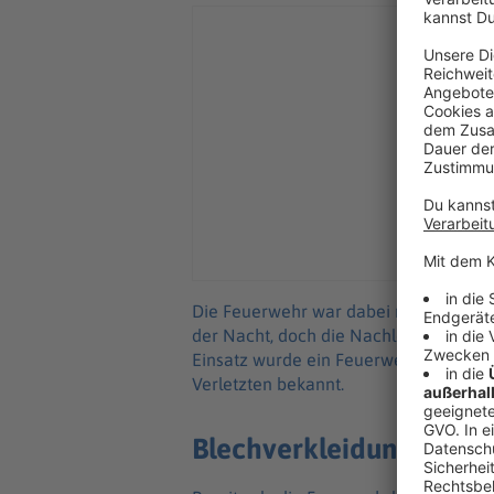
Die Feuerwehr war dabei mit einem Gr
der Nacht, doch die Nachlöscharbeite
Einsatz wurde ein Feuerwehrmann leic
Verletzten bekannt.
Blechverkleidung und O