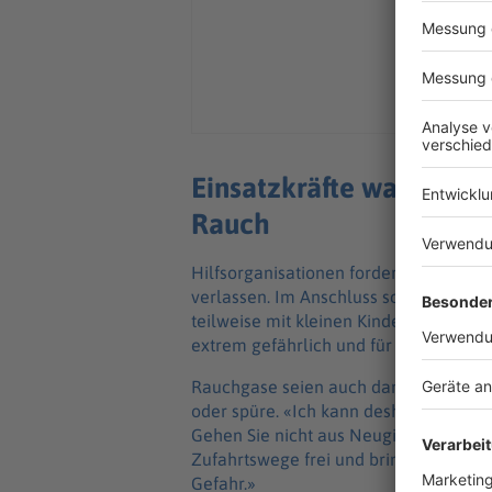
Einsatzkräfte warnen Sc
Rauch
Hilfsorganisationen forderten während
verlassen. Im Anschluss schilderte der
teilweise mit kleinen Kindern an die 
extrem gefährlich und für mich völlig 
Rauchgase seien auch dann gesundheit
oder spüre. «Ich kann deshalb nur eind
Gehen Sie nicht aus Neugier oder Sensa
Zufahrtswege frei und bringen Sie sich,
Gefahr.»