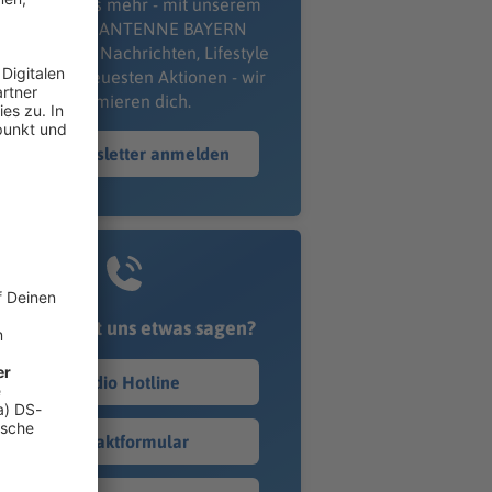
erpass' nichts mehr - mit unserem
kostenlosen ANTENNE BAYERN
wsletter. Ob Nachrichten, Lifestyle
er unsere neuesten Aktionen - wir
informieren dich.
Zum Newsletter anmelden
Du möchtest uns etwas sagen?
Studio Hotline
Kontaktformular