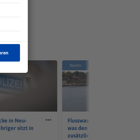
Bayern
cke in Neu-
Flusswasser zu warm -
hriger sitzt in
was den Tieren
zusätzlich schadet