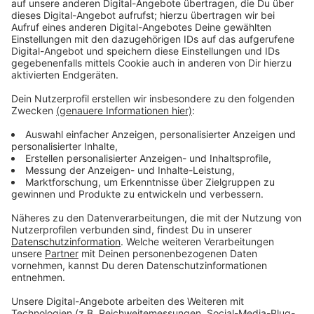
Immer auf dem Laufenden
bleiben!
Verpass' nichts mehr - mit unserem kostenlosen
ANTENNE BAYERN Newsletter. Ob Nachrichten,
Lifestyle oder unsere neuesten Aktionen - wir
informieren dich.
Zum Newsletter anmelden
Du möchtest uns etwas sagen?
Studio Hotline