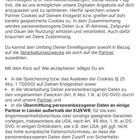
Kontaktformular
Sprachnachricht
© dpa-infocom, dpa:260119-930-566071/1
DAS KÖNNTE DICH AUCH INTERESSIEREN
Bayern