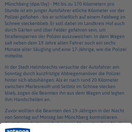
Münchberg (dpa/lby) -
Mit bis zu 170 Kilometern pro
Stunde ist ein junger Autofahrer etliche Kilometer vor der
Polizei geflohen - bis er schließlich auf einem Feldweg im
Schnee steckenblieb. Er soll dabei im Landkreis Hof auch
durch Gärten und über Felder gefahren sein, um
Straßensperren der Polizei auszuweichen. In dem Wagen
saß neben dem 19 Jahre alten Fahrer auch ein sechs
Monate alter Säugling und eine 17-Jährige, wie die Polizei
mitteilte.
In der Stadt Helmbrechts versuchte der Autofahrer am
Sonntag durch kurzfristige Abbiegemanöver die Polizei
hinter sich abzuhängen. Als er nach rund 20 Kilometer
zwischen Marlesreuth und Selbitz im Schnee stecken
blieb, zogen die Beamten ihn aus dem Wagen und legten
ihm Handschellen an.
Zuvor wollten die Beamten den 19-Jährigen in der Nacht
von Sonntag auf Montag bei Münchberg kontrollieren.
Anstatt anzuhalten, gab der junge Mann aber Gas. Nach
der Festnahme stellten die Beamten zudem fest, dass der