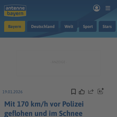
Zum Hauptinhalt springen
Bayern
Deutschland
Welt
Sport
Stars
rogramm
Musik & Radio
Podcasts
Nachrichten
Ratgeber
Kontakt
19.01.2026
Teilen
Mit 170 km/h vor Polizei
geflohen und im Schnee