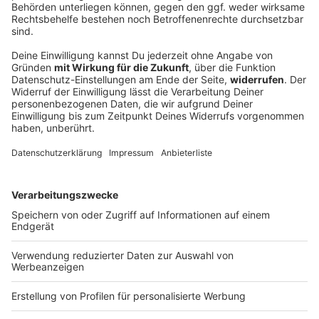
85 Meter tief – Apnoetaucher verpasst
trotzdem knapp Rekord
Der Münchner Apnoetaucher Minja Marinković taucht
mit einem Atemzug auf 85 Meter – doch der Rekord
bleibt knapp unerreicht. Warum der Versuch nicht
zählt und wie der Spitzensportler damit umgeht.
DEINE GEMERKTEN ARTIKEL
Du hast dir noch keine Artikel gemerkt
Markiere sie hierfür mit einem