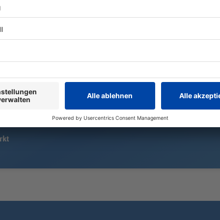
Menschen br
Im Duell mit Sassuolo Calcio holt
Dachgeschos
der Fußball-Bundesligist einen 0:2-
müssen ihre 
Rückstand auf und tankt weiteres
Selbstvertrauen für die
bevorstehende Saison.
rkt