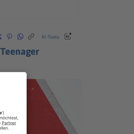
KI-Tools:
e Teenager