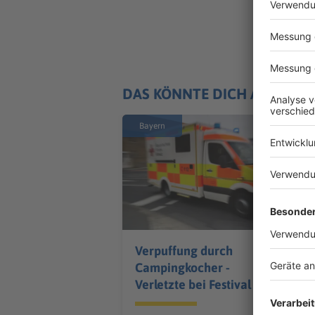
DAS KÖNNTE DICH AUCH IN
Bayern
Verpuffung durch
Campingkocher -
Verletzte bei Festival