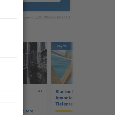
© dpa-infocom, dpa:260705-930-337297/1
Bayern
Wohnanlage
Blackout stoppt
r evakuiert
Apnoetaucher kurz vor
Tiefenrekord
nanlage für ältere