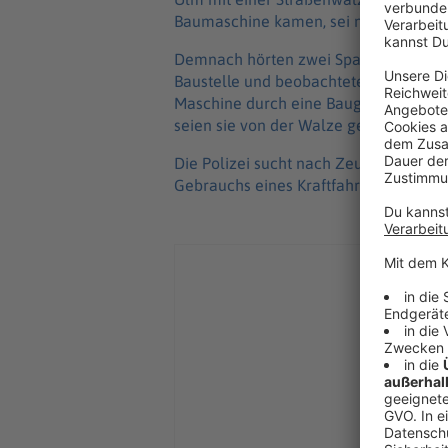
Baumaschine kamen, sei noch unklar, te
Demnach hörten zwei Spaziergänger 
Baustelle und beobachteten, wie zwei 
Maschine durch eine Baugrube fuhren.
seien sie von der Walze gesprungen un
Die Polizei sucht nach Zeugen und er
Gebrauchs eines Kraftfahrzeugs.