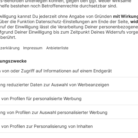
Ne
od