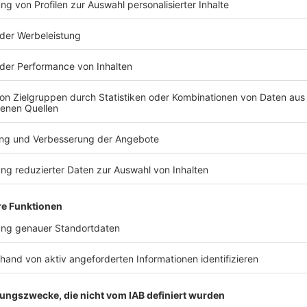
TERESSIEREN
Bayern
Bayern
FC Augsburg siegt beim
Senioren-
Familientag gegen
wegen Feue
Italien-Club
In einer Woh