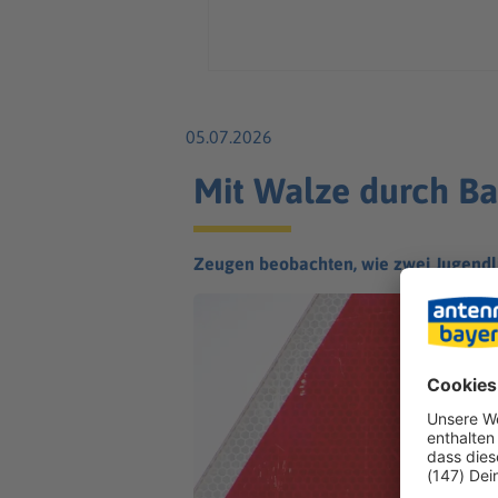
05.07.2026
Mit Walze durch Ba
Zeugen beobachten, wie zwei Jugendli