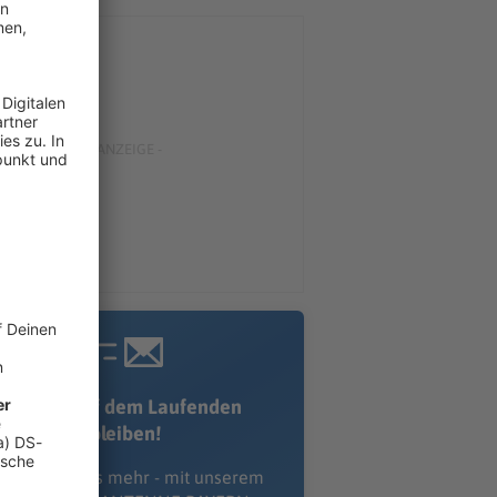
Immer auf dem Laufenden
bleiben!
erpass' nichts mehr - mit unserem