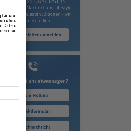
kostenlosen ANTENNE BAYERN
wsletter. Ob Nachrichten, Lifestyle
er unsere neuesten Aktionen - wir
informieren dich.
Zum Newsletter anmelden
Du möchtest uns etwas sagen?
Studio Hotline
Kontaktformular
Sprachnachricht