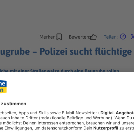
Merken:
Bewerten:
Teilen:
ugrube – Polizei sucht flüchtig
che mit einer Straßenwalze durch eine Baugrube rollen.