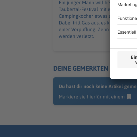
Ein junger Mann will beim
Taubertal-Festival mit einem
Campingkocher etwas zubereiten.
Dabei tritt Gas aus, es kommt zu
einer Verpuffung. Zehn Menschen
werden verletzt.
DEINE GEMERKTEN ARTIKEL
Du hast dir noch keine Artikel geme
Markiere sie hierfür mit einem