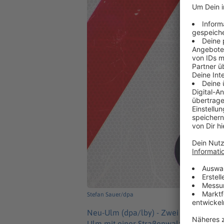
Stefan Sauer/dpa
Neu-Ulm (dpa/lby) -
Zwei unbekannte 
Ulm mit einer Straßenwalze herumgefa