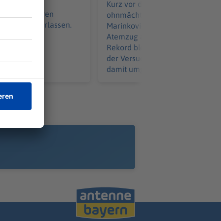
ennt das
Kurz vor dem Ziel wird er
s. Die Senioren
ohnmächtig: Apnoetaucher Minj
Quartiere verlassen.
Marinković taucht mit einem
Atemzug auf 85 Meter – doch de
Rekord bleibt unerreicht. Waru
der Versuch nicht zählt und wie 
damit umgeht.