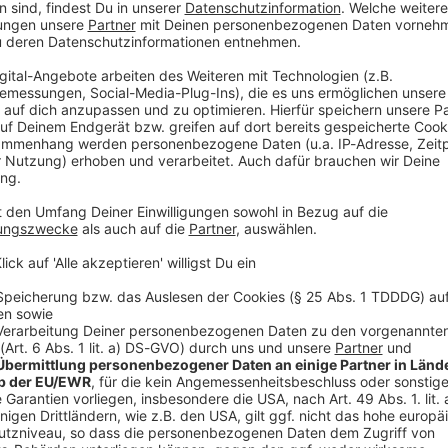
ilte ein Polizeisprecher auf Anfrage mit.
am Samstagabend Motorengeräusche von einer
schätzungsweise 16 Jahre alte Jugendliche mit der
 Als die Teenager die Spaziergänger bemerkt hätten,
d mit ihren Fahrrädern geflüchtet.
mittelt wegen Hausfriedensbruchs und unbefugten
V