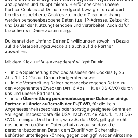
Kontaktformular
Sprachnachricht
© dpa-infocom, dpa:260531-930-152857/2
DAS KÖNNTE DICH AUCH INTERESSIEREN
Bayern