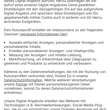
Immer auf dem Laufenden
bleiben!
Verpass' nichts mehr - mit unserem kostenlosen
ANTENNE BAYERN Newsletter. Ob Nachrichten,
Lifestyle oder unsere neuesten Aktionen - wir
informieren dich.
Zum Newsletter anmelden
Du möchtest uns etwas sagen?
Studio Hotline