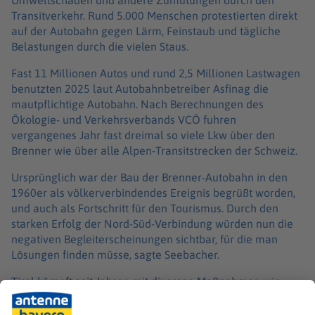
Transitverkehr. Rund 5.000 Menschen protestierten direkt
auf der Autobahn gegen Lärm, Feinstaub und tägliche
Belastungen durch die vielen Staus.
Fast 11 Millionen Autos und rund 2,5 Millionen Lastwagen
benutzten 2025 laut Autobahnbetreiber Asfinag die
mautpflichtige Autobahn. Nach Berechnungen des
Ökologie- und Verkehrsverbands VCÖ fuhren
vergangenes Jahr fast dreimal so viele Lkw über den
Brenner wie über alle Alpen-Transitstrecken der Schweiz.
Ursprünglich war der Bau der Brenner-Autobahn in den
1960er als völkerverbindendes Ereignis begrüßt worden,
und auch als Fortschritt für den Tourismus. Durch den
starken Erfolg der Nord-Süd-Verbindung würden nun die
negativen Begleiterscheinungen sichtbar, für die man
Lösungen finden müsse, sagte Seebacher.
Tirol kämpft seit Jahren mit diversen Maßnahmen wie
Blockabfertigungen und Fahrverboten für den
Transitverkehr durch Ortschaften gegen die Verkehrsflut -