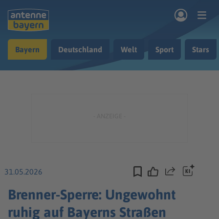
Zum Hauptinhalt springen
Bayern
Deutschland
Welt
Sport
Stars
rogramm
Musik & Radio
Podcasts
Nachrichten
Ratgeber
Kontakt
31.05.2026
Teilen
Brenner-Sperre: Ungewohnt
ruhig auf Bayerns Straßen