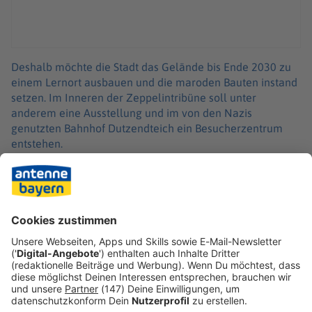
Deshalb möchte die Stadt das Gelände bis Ende 2030 zu
einem Lernort ausbauen und die maroden Bauten instand
setzen. Im Inneren der Zeppelintribüne soll unter
anderem eine Ausstellung und im von den Nazis
genutzten Bahnhof Dutzendteich ein Besucherzentrum
entstehen.
Mit insgesamt 127,5 Millionen Euro werden Bund und
Land das Vorhaben auf dem Zeppelinfeld und an der
Kongresshalle fördern, die zu einem Kulturort mit Ateliers,
Ausstellungsräumen und einer Ersatzspielstätte für
Staatstheater werden soll. Kulturstaatsminister Wolfram
Weimer und Bayerns Ministerpräsident werden die
Förderbescheide am Freitag symbolisch übergeben.