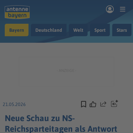
Zum Hauptinhalt springen
Bayern
Deutschland
Welt
Sport
Stars
rogramm
Musik & Radio
Podcasts
Nachrichten
Ratgeber
Kontakt
21.05.2026
Teilen
Neue Schau zu NS-
Reichsparteitagen als Antwort