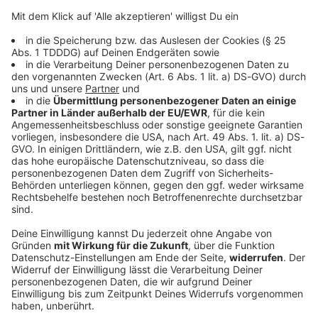
© dpa-infocom, dpa:260521-930-111482/1
DAS KÖNNTE DICH AUCH INTERESSIEREN
Bayern
Bayern zahlt rund 360 Millionen Euro an
Microsoft