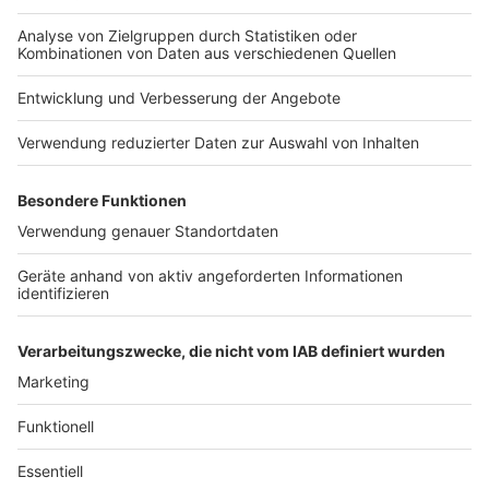
Nutzungsbedingungen
Kontakt
Jobs
Studio-Hotline
Presse
Verkehrs-Hotline
Werben
Archiv
ANTENNE BAYERN GROUP
Stiftung ANTENNE BAYERN
hilft
Teilnahmebedingungen
Grounding Page ANTENNE
BAYERN
Datenschutz­erklärung