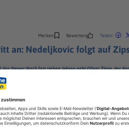
Merken:
Bewerten:
Teilen:
t an: Nedeljkovic folgt auf Zip
das Steuer: Nach fast sieben Jahren geht Oliver Zipse, der d
onkurrenz.