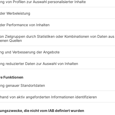
TERESSIEREN
Bayern
Bayern
Schüsse auf Münchner
In Bayerns
Wohnhaus -
sinkt die Z
Tatverdächtiger in Haft