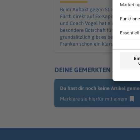
Beim Auftakt gegen St. Pauli trifft
Fürth direkt auf Ex-Kapitän Hrgota -
und Coach Vogel hat eine
besondere Botschaft für ihn. Ganz
grundsätzlich gibt es bei den
Franken schon ein klares Ziel.
DEINE GEMERKTEN ARTIKEL
Du hast dir noch keine Artikel geme
Markiere sie hierfür mit einem