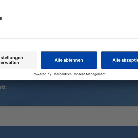
Auch die pr
und die Bes
In München wird in einem
zurück. Was 
Wohngebiet auf ein Haus
Handwerkspr
geschossen. Der Tatverdächtige
Peteranderl
entkommt - zunächst.
rkt