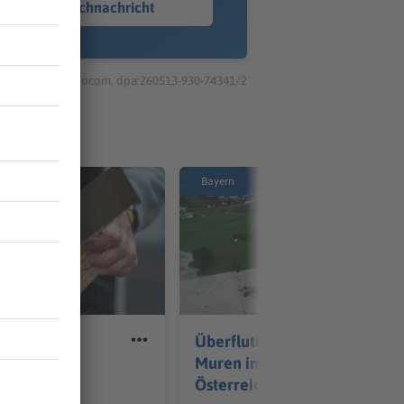
Sprachnachricht
© dpa-infocom, dpa:260513-930-74341/2
Bayern
 Handwerk
Überflutungen und
uversicht
Muren im Westen
Österreichs