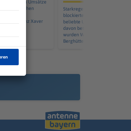
eisbereinigten Umsätze
chäftigung gehen
Starkregen, Schlammlawinen u
sagt
blockierte Straßen und Wege: A
äsident Franz Xaver
beliebte Urlaubsregionen ware
 dazu?
davon betroffen. In Bad Gastein
wurden Wanderer von einer
Berghütte ausgeflogen.