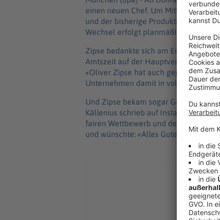
einen neuen Chef. Um Mitternacht ende
und der bisherige Produktionsvorstan
Wechsel erfolgt planmäßig und war s
Zipse bedankte sich am Ende einer he
Amtszeit auf der Hauptversammlung des
«Oliver Zipse hat auch gegen äußere 
Unternehmen damit in volatilen Zeiten
Und Zipse bekam sogar Grüße vom Pre
Källenius schrieb auf Instagram an de
fairen Wettbewerb und den guten Aust
und wünschte: «Alles Gute für Deine Z