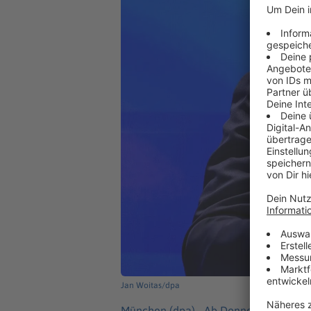
Jan Woitas/dpa
München (dpa) -
Ab Donnerstag haben 