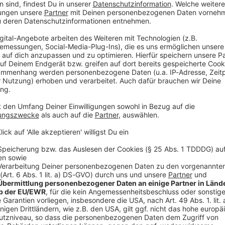
t die fast siebenjährige Amtszeit von Oliver Zipse -
d Milan Nedeljkovic übernimmt den Chefposten. Der
chon Ende 2025 angekündigt worden.
rausfordernden, von vielen globalen Krisen geprägten
 Konzerns. Aufsichtsratschef Nicolas Peter lobte:
Widerstände stets klare Position bezogen und das
 strategisch auf Kurs gehalten.»
mium-Rivalen aus Stuttgart: Mercedes-Chef Ola
n scheidenden Kollegen, er habe all die Jahre den
ausch mit Zipse und dessen Team sehr geschätzt -
ukunft. Zu Lande, zu Wasser und in der Luft.»