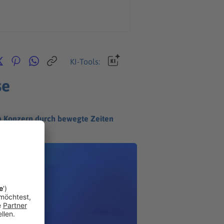
KI-Tools:
se
en Konzern durch bewegte Zeiten