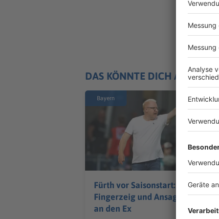
DAS KÖNNTE DICH AUCH IN
Bayern
Fürth vor Saisonstart:
Fingerzeig und Ansage
an den Ex