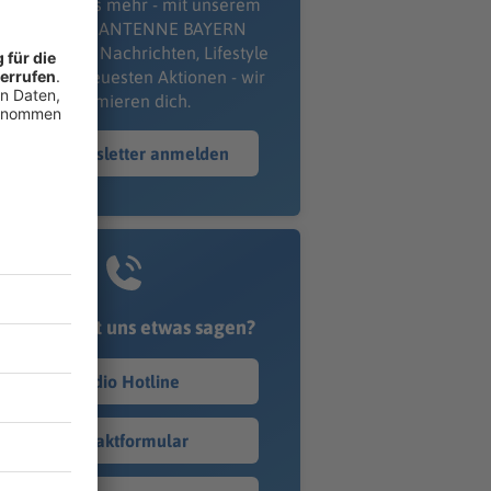
erpass' nichts mehr - mit unserem
kostenlosen ANTENNE BAYERN
wsletter. Ob Nachrichten, Lifestyle
er unsere neuesten Aktionen - wir
informieren dich.
Zum Newsletter anmelden
Du möchtest uns etwas sagen?
Studio Hotline
Kontaktformular