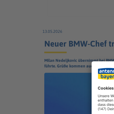
13.05.2026
Neuer BMW-Chef trit
Milan Nedeljkovic übernimmt bei BMW 
führte. Grüße kommen auch von der K