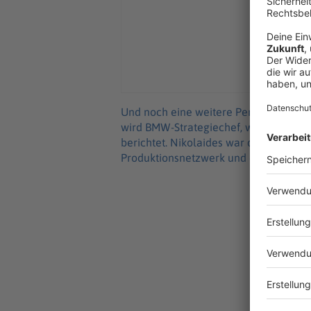
Und noch eine weitere Personalie wur
wird BMW-Strategiechef, wie ein BMW-
berichtet. Nikolaides war demnach in 
Produktionsnetzwerk und die Logistik 