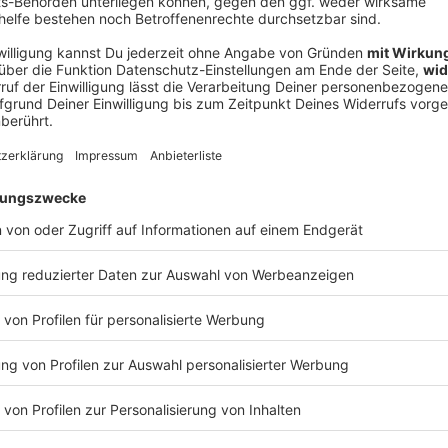
V
Ne
od
de vor dem Amtsantritt bekannt: Michael Nikolaides
Sprecher bestätigte. Zuvor hatte das «Handelsblatt»
den vergangenen vier Jahren für das
bei BMW verantwortlich.