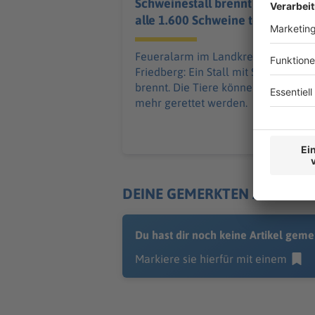
Schweinestall brennt –
alle 1.600 Schweine tot
Feueralarm im Landkreis Aichach-
Friedberg: Ein Stall mit Schweinen
brennt. Die Tiere können nicht
mehr gerettet werden.
DEINE GEMERKTEN ARTIKEL
Du hast dir noch keine Artikel geme
Markiere sie hierfür mit einem