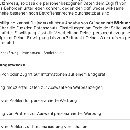
V
Ne
od
iel in Deutschland
das sechste Hauptrundenspiel der Liga in Deutschland.
2022 und 2024 das dritte Spiel in der Allianz Arena
n ist für 2028 geplant, während Berlin die NFL-Spiele
st noch offen. Zum Verkaufsstart harren regelmäßig
 aus. Laut NFL gibt es in Deutschland rund 19
n sollen etwa 3,6 Millionen die Liga besonders intensiv
größte NFL-Markt außerhalb der USA.