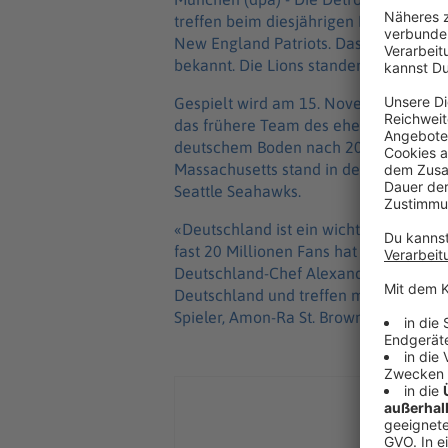
treffen beim diesjährigen NFL-Spiel 
New England Patriots. Das gab die no
bekannt. Die Lions standen bereits seit
Gespielt wird am 15. November (15.30 U
das frühere Team des ehemaligen Star-
deutschem Boden nach 2023 in Frankf
Massachusetts stand in der vergangen
Seattle Seahawks.
«Deutschland ist ein wichtiger Markt 
fast 20 Millionen Fans hat Deutschlan
Deutschland-Chef Alexander Steinforth
Deutschland und treffen mit den Detro
Spieler, Amon-Ra St. Brown, nach Deut