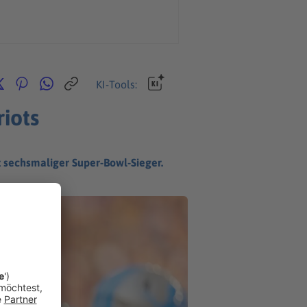
KI-Tools:
iots
 sechsmaliger Super-Bowl-Sieger.