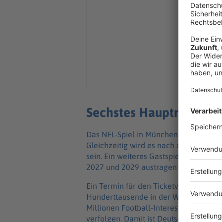
Sechstes Hauptrundensp
Das NFL-Spiel in München ist bereits 
Gleichzeitig wird es nach den Partien 
sein. Ein weiteres Gastspiel in Münche
2027 und 2029 austragen wird.
Ein Termin für den Ticketvorverkauf i
Hunderttausende in der Warteschlange
Millionen Football-Interessierte, davo
verfolgen. Damit ist Deutschland der 