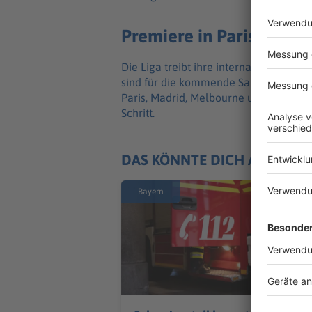
Premiere in Paris, Rio 
Die Liga treibt ihre internationale E
sind für die kommende Saison weitere 
Paris, Madrid, Melbourne und Rio de Ja
Schritt.
DAS KÖNNTE DICH AUCH IN
Bayern