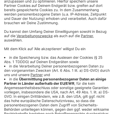
Kontaktformular
Sprachnachricht
© dpa-infocom, dpa:260527-930-135540/1
DAS KÖNNTE DICH AUCH INTERESSIEREN
Bayern