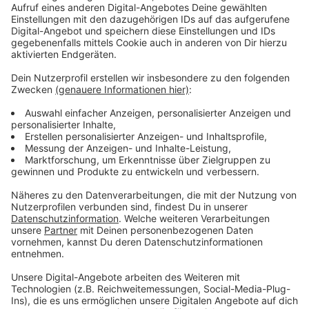
Immer auf dem Laufenden
bleiben!
Verpass' nichts mehr - mit unserem kostenlosen
ANTENNE BAYERN Newsletter. Ob Nachrichten,
Lifestyle oder unsere neuesten Aktionen - wir
informieren dich.
Zum Newsletter anmelden
Du möchtest uns etwas sagen?
Studio Hotline