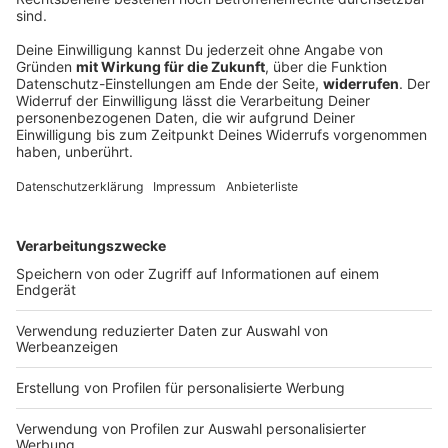
25-Jähriger streamt Reanimation auf Social
Media
Mit einem Atemalkohol von mehr als 3,5 Promille
stürzt ein Mann in Würzburg von der Brücke – die
Rettung wird von einem Zuschauer live gestreamt.
Der Betrunkene bekommt einen Krampfanfall.
DEINE GEMERKTEN ARTIKEL
Du hast dir noch keine Artikel gemerkt
Markiere sie hierfür mit einem