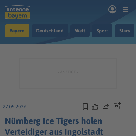
Zum Hauptinhalt springen
Bayern
Deutschland
Welt
Sport
Stars
rogramm
Musik & Radio
Podcasts
Nachrichten
Ratgeber
Kontakt
27.05.2026
Teilen
Nürnberg Ice Tigers holen
Verteidiger aus Ingolstadt